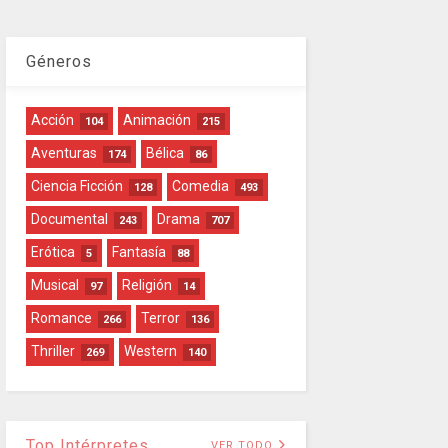
Géneros
Acción
Animación
104
215
Aventuras
Bélica
174
86
Ciencia Ficción
Comedia
128
493
Documental
Drama
243
707
Erótica
Fantasía
5
88
Musical
Religión
97
14
Romance
Terror
266
136
Thriller
Western
269
140
Top Intérpretes
VER TODO