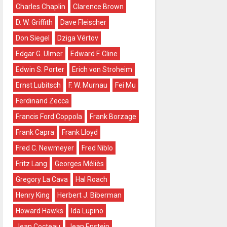
Charles Chaplin
Clarence Brown
D. W. Griffith
Dave Fleischer
Don Siegel
Dziga Vértov
Edgar G. Ulmer
Edward F. Cline
Edwin S. Porter
Erich von Stroheim
Ernst Lubitsch
F. W. Murnau
Fei Mu
Ferdinand Zecca
Francis Ford Coppola
Frank Borzage
Frank Capra
Frank Lloyd
Fred C. Newmeyer
Fred Niblo
Fritz Lang
Georges Méliès
Gregory La Cava
Hal Roach
Henry King
Herbert J. Biberman
Howard Hawks
Ida Lupino
Jean Cocteau
Jean Epstein