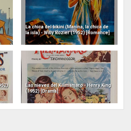
La chica del bikini (Manina, la chica de
la isla) - Willy Rozier (1952) [Romance]
1952)
Las nieves del Kilimanjaro - Henry King
(1952) [Drama]