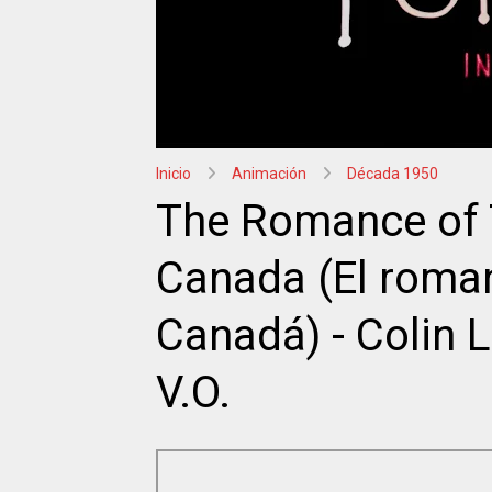
Inicio
Animación
Década 1950
The Romance of T
Canada (El roman
Canadá) - Colin 
V.O.