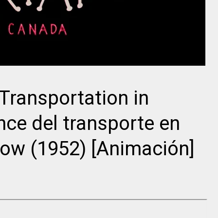
Intérprete
Intérprete
Intérprete
Randolph
Wallace
ransportation in
Scott
Irene Dunne
Beery
ce del transporte en
Low (1952) [Animación]
Director