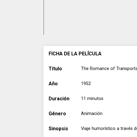
D. W. Griffith
D. W. Griffith
FICHA DE LA PELÍCULA
Título
The Romance of Transportat
Año
1952
Duración
11 minutos
Género
Animación
Sinopsis
Viaje humorístico a través 