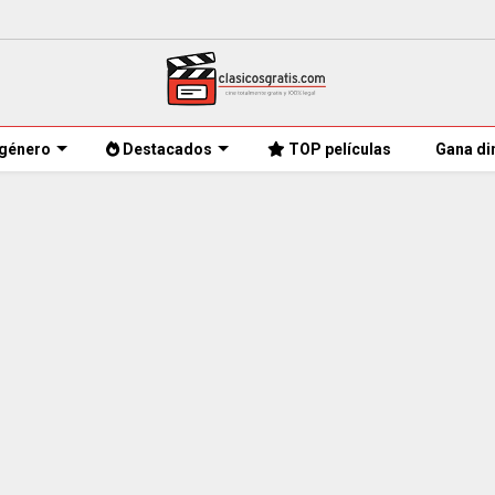
género
Destacados
TOP películas
Gana di