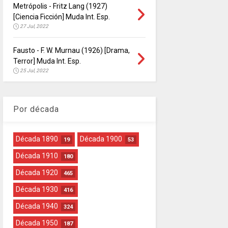
Metrópolis - Fritz Lang (1927)
[Ciencia Ficción] Muda Int. Esp.
27 Jul, 2022
Fausto - F. W. Murnau (1926) [Drama,
Terror] Muda Int. Esp.
25 Jul, 2022
Por década
Década 1890
Década 1900
19
53
Década 1910
180
Década 1920
465
Década 1930
416
Década 1940
324
Década 1950
187