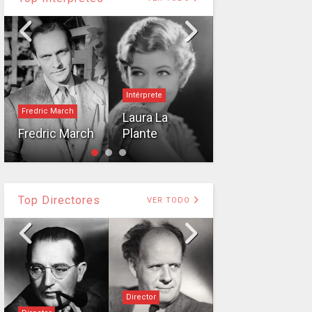
Intérprete
Charles Boyer
Fredric March
Laura La
Charles
Fredric March
Plante
Boyer
Top Directores
VER TODO
Director