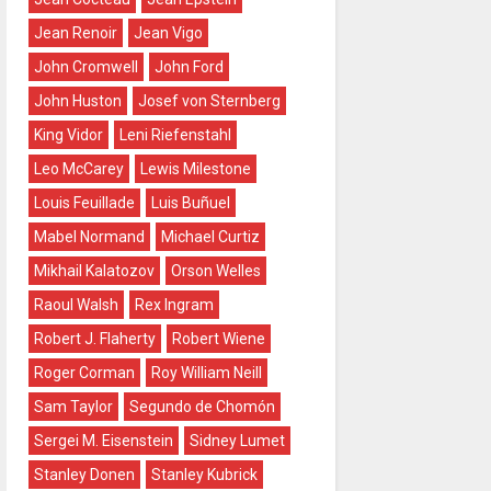
Jean Renoir
Jean Vigo
John Cromwell
John Ford
John Huston
Josef von Sternberg
King Vidor
Leni Riefenstahl
Leo McCarey
Lewis Milestone
Louis Feuillade
Luis Buñuel
Mabel Normand
Michael Curtiz
Mikhail Kalatozov
Orson Welles
Raoul Walsh
Rex Ingram
Robert J. Flaherty
Robert Wiene
Roger Corman
Roy William Neill
Sam Taylor
Segundo de Chomón
Sergei M. Eisenstein
Sidney Lumet
Stanley Donen
Stanley Kubrick