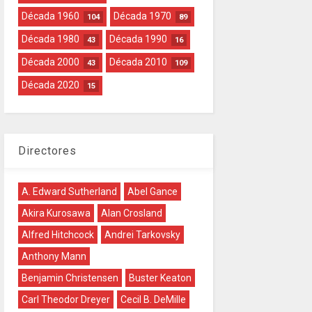
Década 1960
Década 1970
104
89
Década 1980
Década 1990
43
16
Década 2000
Década 2010
43
109
Década 2020
15
Directores
A. Edward Sutherland
Abel Gance
Akira Kurosawa
Alan Crosland
Alfred Hitchcock
Andrei Tarkovsky
Anthony Mann
Benjamin Christensen
Buster Keaton
Carl Theodor Dreyer
Cecil B. DeMille