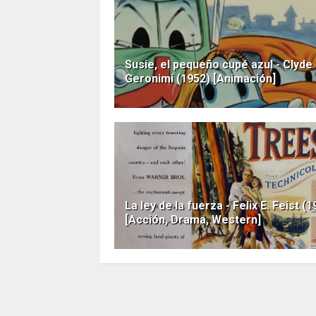
Susie, el pequeño cupé azul - Clyde
Geronimi (1952) [Animación]
La ley de la fuerza - Felix E. Feist (
[Acción, Drama, Western]