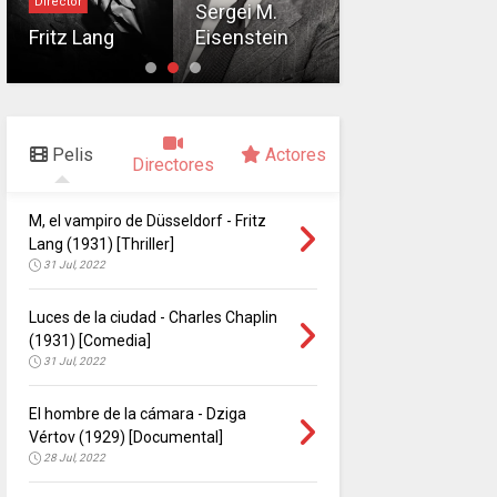
Director
D. W. Griffith
Sergei M.
Fritz Lang
Eisenstein
D. W. Griffith
Pelis
Actores
Directores
M, el vampiro de Düsseldorf - Fritz
Lang (1931) [Thriller]
31 Jul, 2022
Luces de la ciudad - Charles Chaplin
(1931) [Comedia]
31 Jul, 2022
El hombre de la cámara - Dziga
Vértov (1929) [Documental]
28 Jul, 2022