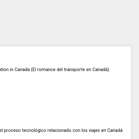
Director
Director
William S.
F. W. Murnau
Hal Roach
Hart
ion in Canada (El romance del transporte en Canadá)
del proceso tecnológico relacionado con los viajes en Canadá.