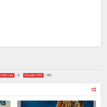
Colin Low
Década 1950
2
187