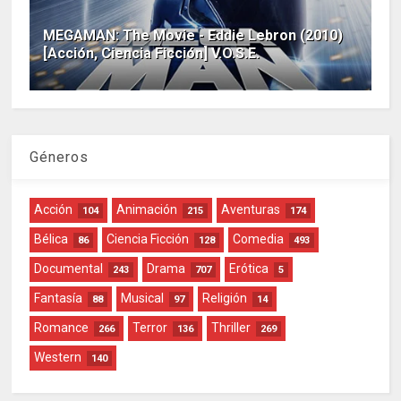
MEGAMAN: The Movie - Eddie Lebron (2010)
[Acción, Ciencia Ficción] V.O.S.E.
Géneros
Acción
Animación
Aventuras
104
215
174
Bélica
Ciencia Ficción
Comedia
86
128
493
Documental
Drama
Erótica
243
707
5
Fantasía
Musical
Religión
88
97
14
Romance
Terror
Thriller
266
136
269
Western
140