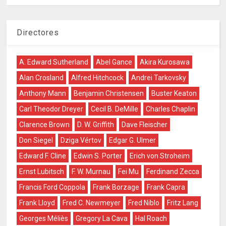
Directores
A. Edward Sutherland
Abel Gance
Akira Kurosawa
Alan Crosland
Alfred Hitchcock
Andrei Tarkovsky
Anthony Mann
Benjamin Christensen
Buster Keaton
Carl Theodor Dreyer
Cecil B. DeMille
Charles Chaplin
Clarence Brown
D. W. Griffith
Dave Fleischer
Don Siegel
Dziga Vértov
Edgar G. Ulmer
Edward F. Cline
Edwin S. Porter
Erich von Stroheim
Ernst Lubitsch
F. W. Murnau
Fei Mu
Ferdinand Zecca
Francis Ford Coppola
Frank Borzage
Frank Capra
Frank Lloyd
Fred C. Newmeyer
Fred Niblo
Fritz Lang
Georges Méliès
Gregory La Cava
Hal Roach