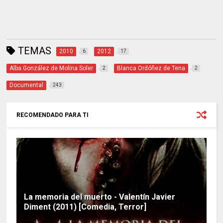
TEMAS
2010
2012
6
17
Alba González de Molina Soler
Blanca Ordóñez de Tena
2
2
Documental
243
RECOMENDADO PARA TI
La memoria del muerto - Valentín Javier
Diment (2011) [Comedia, Terror]