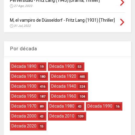
Perversidad - Fritz Lang (1945) [Drama, Thriller]
27 Ago, 2022
M, el vampiro de Düsseldorf - Fritz Lang (1931) [Thriller]
31 Jul, 2022
Por década
Década 1890
Década 1900
19
53
Década 1910
Década 1920
180
465
Década 1930
Década 1940
416
324
Década 1950
Década 1960
187
104
Década 1970
Década 1980
Década 1990
89
43
16
Década 2000
Década 2010
43
109
Década 2020
15