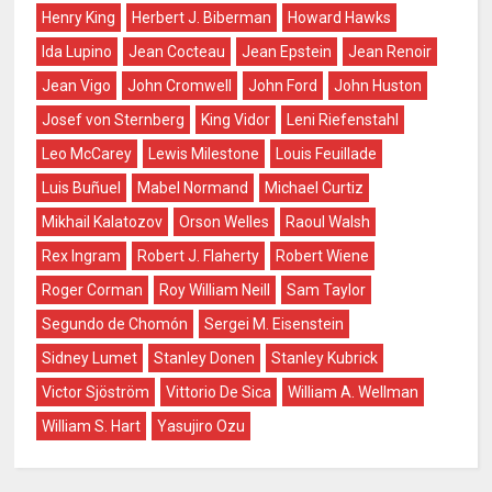
Henry King
Herbert J. Biberman
Howard Hawks
Ida Lupino
Jean Cocteau
Jean Epstein
Jean Renoir
Jean Vigo
John Cromwell
John Ford
John Huston
Josef von Sternberg
King Vidor
Leni Riefenstahl
Leo McCarey
Lewis Milestone
Louis Feuillade
Luis Buñuel
Mabel Normand
Michael Curtiz
Mikhail Kalatozov
Orson Welles
Raoul Walsh
Rex Ingram
Robert J. Flaherty
Robert Wiene
Roger Corman
Roy William Neill
Sam Taylor
Segundo de Chomón
Sergei M. Eisenstein
Sidney Lumet
Stanley Donen
Stanley Kubrick
Victor Sjöström
Vittorio De Sica
William A. Wellman
William S. Hart
Yasujiro Ozu