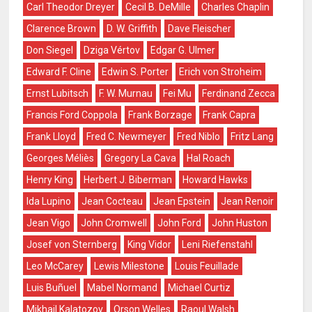
Carl Theodor Dreyer
Cecil B. DeMille
Charles Chaplin
Clarence Brown
D. W. Griffith
Dave Fleischer
Don Siegel
Dziga Vértov
Edgar G. Ulmer
Edward F. Cline
Edwin S. Porter
Erich von Stroheim
Ernst Lubitsch
F. W. Murnau
Fei Mu
Ferdinand Zecca
Francis Ford Coppola
Frank Borzage
Frank Capra
Frank Lloyd
Fred C. Newmeyer
Fred Niblo
Fritz Lang
Georges Méliès
Gregory La Cava
Hal Roach
Henry King
Herbert J. Biberman
Howard Hawks
Ida Lupino
Jean Cocteau
Jean Epstein
Jean Renoir
Jean Vigo
John Cromwell
John Ford
John Huston
Josef von Sternberg
King Vidor
Leni Riefenstahl
Leo McCarey
Lewis Milestone
Louis Feuillade
Luis Buñuel
Mabel Normand
Michael Curtiz
Mikhail Kalatozov
Orson Welles
Raoul Walsh