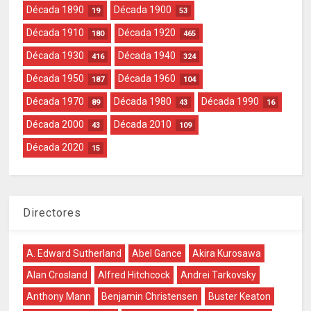
Década 1890
Década 1900
19
53
Década 1910
Década 1920
180
465
Década 1930
Década 1940
416
324
Década 1950
Década 1960
187
104
Década 1970
Década 1980
Década 1990
89
43
16
Década 2000
Década 2010
43
109
Década 2020
15
Directores
A. Edward Sutherland
Abel Gance
Akira Kurosawa
Alan Crosland
Alfred Hitchcock
Andrei Tarkovsky
Anthony Mann
Benjamin Christensen
Buster Keaton