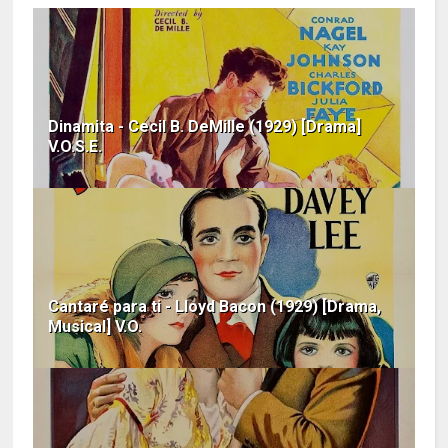
Dinamita - Cecil B. DeMille (1929) [Drama]
V.O.S.E.
Cantaré para ti - Lloyd Bacon (1929) [Drama,
Musical] V.O.