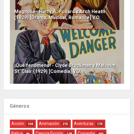
Magnolia - Harry A. Pollard y Arch Heath
(1929) [Drama, Musical, Romance] V.O.
¡Qué fenómeno! - Clyde Bruckman y Malcolm
St. Clair (1929) [Comedia] V.O.
Géneros
Acción
Animación
Aventuras
104
215
174
Bélica
Ciencia Ficción
Comedia
86
128
493