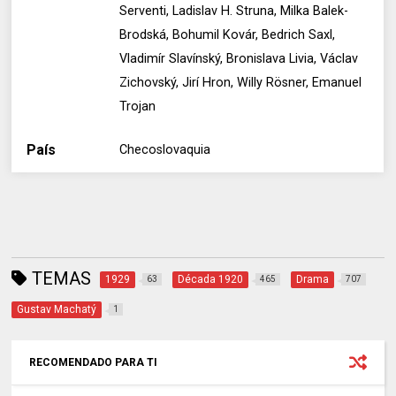
Serventi, Ladislav H. Struna, Milka Balek-
Brodská, Bohumil Kovár, Bedrich Saxl,
Vladimír Slavínský, Bronislava Livia, Václav
Zichovský, Jirí Hron, Willy Rösner, Emanuel
Trojan
País
Checoslovaquia
TEMAS
1929
Década 1920
Drama
63
465
707
Gustav Machatý
1
RECOMENDADO PARA TI