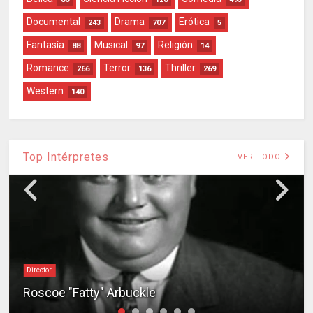
Documental
Drama
Erótica
243
707
5
Fantasía
Musical
Religión
88
97
14
Romance
Terror
Thriller
266
136
269
Western
140
Top Intérpretes
VER TODO
Director
Roscoe "Fatty" Arbuckle