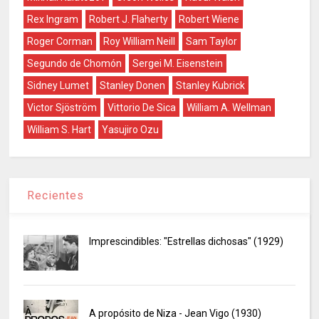
Rex Ingram
Robert J. Flaherty
Robert Wiene
Roger Corman
Roy William Neill
Sam Taylor
Segundo de Chomón
Sergei M. Eisenstein
Sidney Lumet
Stanley Donen
Stanley Kubrick
Victor Sjöström
Vittorio De Sica
William A. Wellman
William S. Hart
Yasujiro Ozu
Recientes
Imprescindibles: "Estrellas dichosas" (1929)
A propósito de Niza - Jean Vigo (1930)