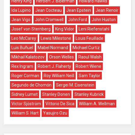
Henry King
Herbert J. Biberman
Howard Hawks
Ida Lupino
Jean Cocteau
Jean Epstein
Jean Renoir
Jean Vigo
John Cromwell
John Ford
John Huston
Josef von Sternberg
King Vidor
Leni Riefenstahl
Leo McCarey
Lewis Milestone
Louis Feuillade
Luis Buñuel
Mabel Normand
Michael Curtiz
Mikhail Kalatozov
Orson Welles
Raoul Walsh
Rex Ingram
Robert J. Flaherty
Robert Wiene
Roger Corman
Roy William Neill
Sam Taylor
Segundo de Chomón
Sergei M. Eisenstein
Sidney Lumet
Stanley Donen
Stanley Kubrick
Victor Sjöström
Vittorio De Sica
William A. Wellman
William S. Hart
Yasujiro Ozu