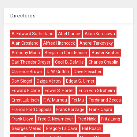
Directores
A. Edward Sutherland
Abel Gance
Akira Kurosawa
Alan Crosland
Alfred Hitchcock
Andrei Tarkovsky
Anthony Mann
Benjamin Christensen
Buster Keaton
Carl Theodor Dreyer
Cecil B. DeMille
Charles Chaplin
Clarence Brown
D. W. Griffith
Dave Fleischer
Don Siegel
Dziga Vértov
Edgar G. Ulmer
Edward F. Cline
Edwin S. Porter
Erich von Stroheim
Ernst Lubitsch
F. W. Murnau
Fei Mu
Ferdinand Zecca
Francis Ford Coppola
Frank Borzage
Frank Capra
Frank Lloyd
Fred C. Newmeyer
Fred Niblo
Fritz Lang
Georges Méliès
Gregory La Cava
Hal Roach