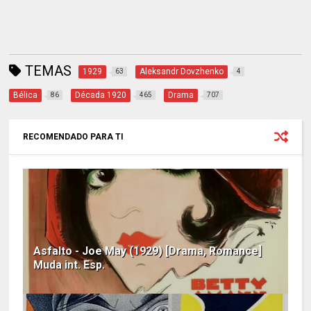
TEMAS
1929
Aleksandr Dovzhenko
63
4
Bélica
Década 1920
Drama
86
465
707
RECOMENDADO PARA TI
Asfalto - Joe May (1929) [Drama, Romance]
Muda int. Esp.