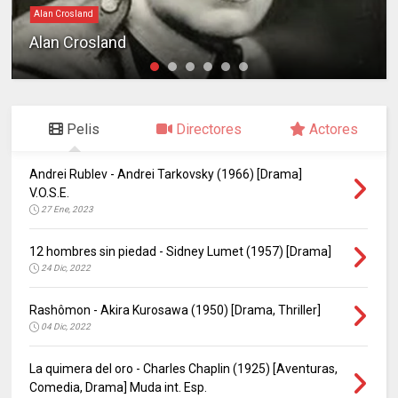
Alan Crosland
Alan Crosland
Pelis
Directores
Actores
Andrei Rublev - Andrei Tarkovsky (1966) [Drama]
V.O.S.E.
27 Ene, 2023
12 hombres sin piedad - Sidney Lumet (1957) [Drama]
24 Dic, 2022
Rashômon - Akira Kurosawa (1950) [Drama, Thriller]
04 Dic, 2022
La quimera del oro - Charles Chaplin (1925) [Aventuras,
Comedia, Drama] Muda int. Esp.