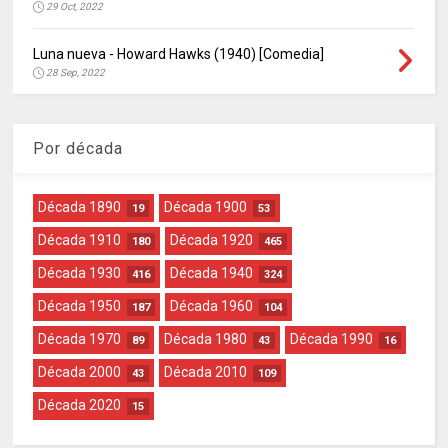
29 Oct, 2022
Luna nueva - Howard Hawks (1940) [Comedia]
28 Sep, 2022
Por década
Década 1890
Década 1900
19
53
Década 1910
Década 1920
180
465
Década 1930
Década 1940
416
324
Década 1950
Década 1960
187
104
Década 1970
Década 1980
Década 1990
89
43
16
Década 2000
Década 2010
43
109
Década 2020
15