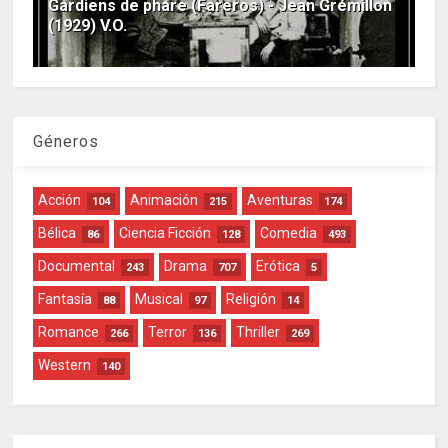
Gardiens de phare (Fareros) - Jean Grémillon
(1929) V.O.
Géneros
Acción
Animación
Aventuras
104
215
174
Bélica
Ciencia Ficción
Comedia
86
128
493
Documental
Drama
Erótica
243
707
5
Fantasía
Musical
Religión
88
97
14
Romance
Terror
Thriller
266
136
269
Western
140