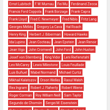
Ernst Lubitsch
F. W. Murnau
Fei Mu
Ferdinand Zecca
Francis Ford Coppola
Frank Borzage
Frank Capra
Frank Lloyd
Fred C. Newmeyer
Fred Niblo
Fritz Lang
Georges Méliès
Gregory La Cava
Hal Roach
Henry King
Herbert J. Biberman
Howard Hawks
Ida Lupino
Jean Cocteau
Jean Epstein
Jean Renoir
Jean Vigo
John Cromwell
John Ford
John Huston
Josef von Sternberg
King Vidor
Leni Riefenstahl
Leo McCarey
Lewis Milestone
Louis Feuillade
Luis Buñuel
Mabel Normand
Michael Curtiz
Mikhail Kalatozov
Orson Welles
Raoul Walsh
Rex Ingram
Robert J. Flaherty
Robert Wiene
Roger Corman
Roy William Neill
Sam Taylor
Segundo de Chomón
Sergei M. Eisenstein