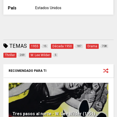
País
Estados Unidos
TEMAS
1955
Década 1950
Drama
15
187
708
Thriller
W. Lee Wilder
269
5
RECOMENDADO PARA TI
Tres pasos al norte - W. Lee Wilder (1951)