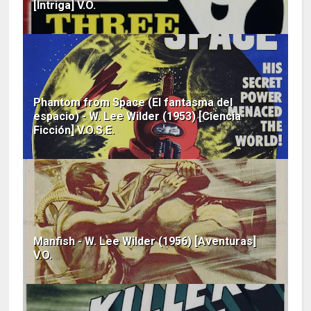
[Intriga] V.O.
Phantom from Space (El fantasma del
espacio) - W. Lee Wilder (1953) [Ciencia
Ficción] V.O.S.E.
Manfish - W. Lee Wilder (1956) [Aventuras]
V.O.