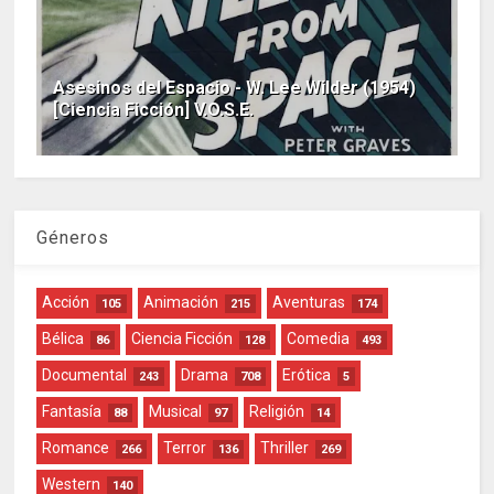
Asesinos del Espacio - W. Lee Wilder (1954)
[Ciencia Ficción] V.O.S.E.
Géneros
Acción
Animación
Aventuras
105
215
174
Bélica
Ciencia Ficción
Comedia
86
128
493
Documental
Drama
Erótica
243
708
5
Fantasía
Musical
Religión
88
97
14
Romance
Terror
Thriller
266
136
269
Western
140