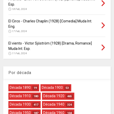
Esp.
18 Feb, 2024
El Circo - Charles Chaplin (1928) [Comedia] Muda Int.
Eng.
17 Feb, 2024
El viento - Victor Sjöström (1928) [Drama, Romance]
Muda Int. Esp.
11 Feb, 2024
Por década
Década 1890
Década 1900
19
53
Década 1910
Década 1920
180
465
Década 1930
Década 1940
417
324
Década 1950
Década 1960
187
104