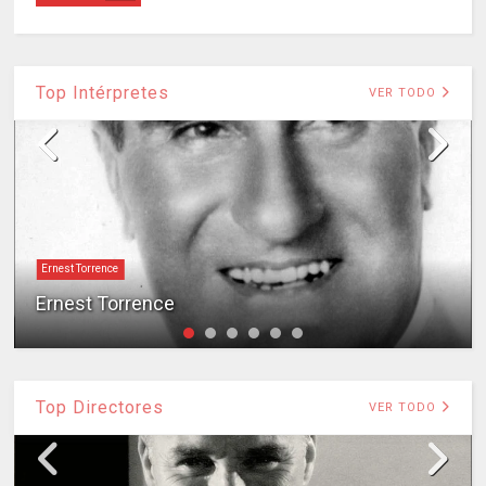
Top Intérpretes
VER TODO
Ernest Torrence
Ernest Torrence
Top Directores
VER TODO