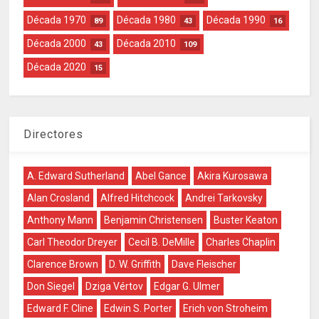
Década 1970
Década 1980
Década 1990
89
43
16
Década 2000
Década 2010
43
109
Década 2020
15
Directores
A. Edward Sutherland
Abel Gance
Akira Kurosawa
Alan Crosland
Alfred Hitchcock
Andrei Tarkovsky
Anthony Mann
Benjamin Christensen
Buster Keaton
Carl Theodor Dreyer
Cecil B. DeMille
Charles Chaplin
Clarence Brown
D. W. Griffith
Dave Fleischer
Don Siegel
Dziga Vértov
Edgar G. Ulmer
Edward F. Cline
Edwin S. Porter
Erich von Stroheim