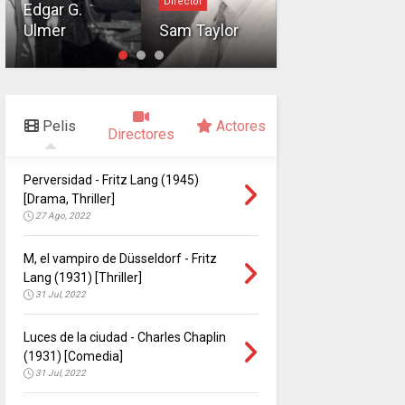
Director
Director
Edgar G.
Ulmer
Sam Taylor
Dziga Vértov
Pelis
Actores
Directores
Perversidad - Fritz Lang (1945)
[Drama, Thriller]
27 Ago, 2022
M, el vampiro de Düsseldorf - Fritz
Lang (1931) [Thriller]
31 Jul, 2022
Luces de la ciudad - Charles Chaplin
(1931) [Comedia]
31 Jul, 2022