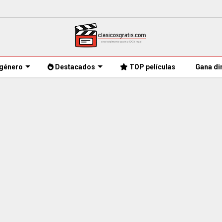
género
Destacados
TOP películas
Gana di