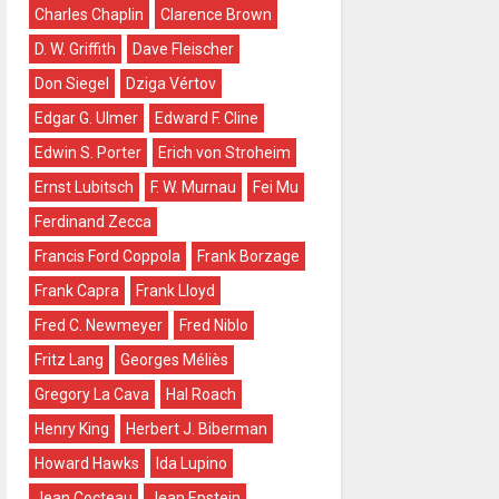
Charles Chaplin
Clarence Brown
D. W. Griffith
Dave Fleischer
Don Siegel
Dziga Vértov
Edgar G. Ulmer
Edward F. Cline
Edwin S. Porter
Erich von Stroheim
Ernst Lubitsch
F. W. Murnau
Fei Mu
Ferdinand Zecca
Francis Ford Coppola
Frank Borzage
Frank Capra
Frank Lloyd
Fred C. Newmeyer
Fred Niblo
Fritz Lang
Georges Méliès
Gregory La Cava
Hal Roach
Henry King
Herbert J. Biberman
Howard Hawks
Ida Lupino
Jean Cocteau
Jean Epstein