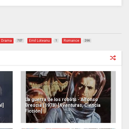
Drama
Emil Loteanu
Romance
707
1
266
La guerra de los robots - Alfonso
l]
Brescia (1978) [Aventuras, Ciencia
Ficción]