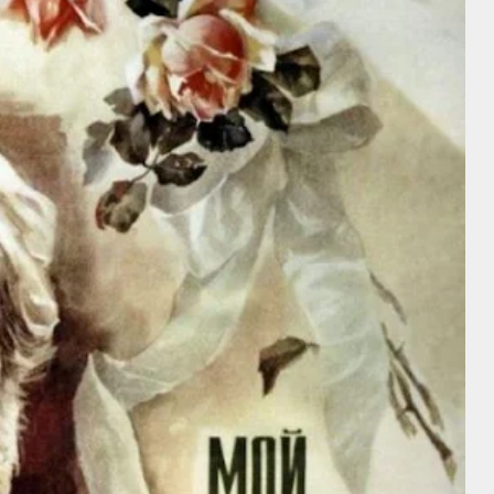
Intérprete
Intérprete
John Wayne
Sylvia Sidney
Director