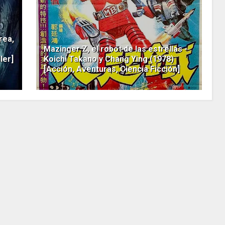
rea,
Mazinger Z, el robot de las estrellas -
ler]
Koichi Takano y Chang Ying (1978)
[Acción, Aventuras, Ciencia Ficción]