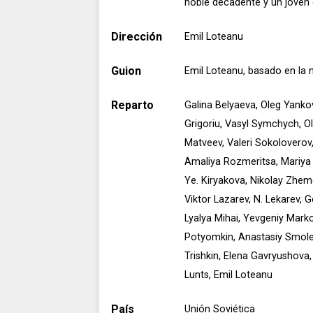
noble decadente y un joven
Dirección
Emil Loteanu
Guion
Emil Loteanu, basado en la 
Reparto
Galina Belyaeva, Oleg Yankov
Grigoriu, Vasyl Symchych, O
Matveev, Valeri Sokoloverov,
Amaliya Rozmeritsa, Mariya Z
Ye. Kiryakova, Nikolay Zhemc
Viktor Lazarev, N. Lekarev, G
Lyalya Mihai, Yevgeniy Marko
Potyomkin, Anastasiy Smolen
Trishkin, Elena Gavryushova
Lunts, Emil Loteanu
País
Unión Soviética