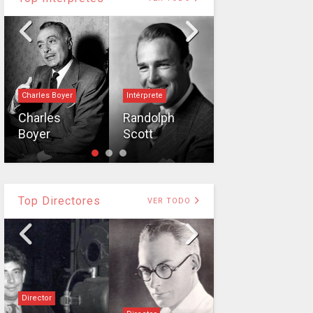
Charles Boyer
Intérprete
Intérprete
Charles
Randolph
Boyer
Scott
Irene Dunne
Top Directores
VER TODO
Director