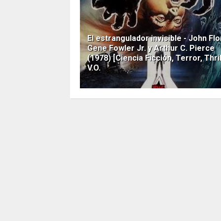
El estrangulador invisible - John Flo
Gene Fowler Jr. y Arthur C. Pierce
(1978) [Ciencia Ficción, Terror, Thril
V.O.