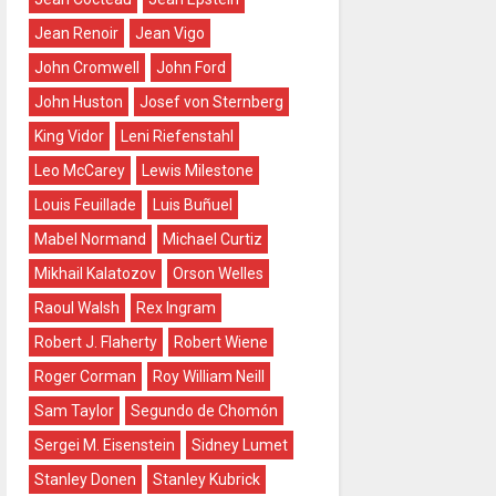
Jean Renoir
Jean Vigo
John Cromwell
John Ford
John Huston
Josef von Sternberg
King Vidor
Leni Riefenstahl
Leo McCarey
Lewis Milestone
Louis Feuillade
Luis Buñuel
Mabel Normand
Michael Curtiz
Mikhail Kalatozov
Orson Welles
Raoul Walsh
Rex Ingram
Robert J. Flaherty
Robert Wiene
Roger Corman
Roy William Neill
Sam Taylor
Segundo de Chomón
Sergei M. Eisenstein
Sidney Lumet
Stanley Donen
Stanley Kubrick