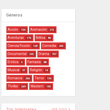
Géneros
Acción
Animación
104
215
Aventuras
Bélica
174
86
Ciencia Ficción
Comedia
128
493
Documental
Drama
243
707
Erótica
Fantasía
5
88
Musical
Religión
97
14
Romance
Terror
266
136
Thriller
Western
269
140
Top Intérpretes
VER TODO