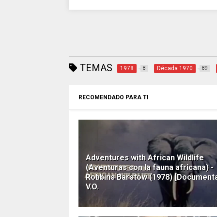
TEMAS
1978
Década 1970
8
89
RECOMENDADO PARA TI
Adventures with African Wildlife
(Aventuras con la fauna africana) -
Robbins Barstow (1978) [Documenta
V.O.