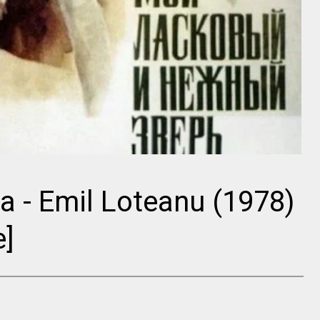
Director
Edward F.
Cline
Orson Welles
a - Emil Loteanu (1978)
]