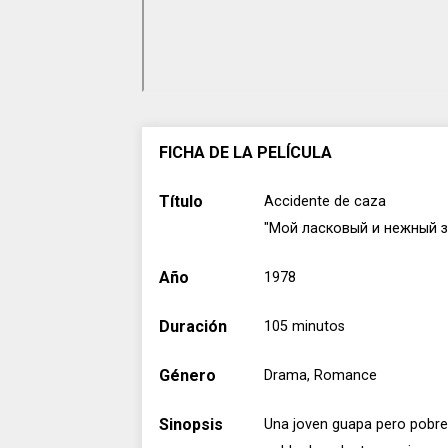
FICHA DE LA PELÍCULA
Título
Accidente de caza
"Мой ласковый и нежный з
Año
1978
Duración
105 minutos
Género
Drama, Romance
Sinopsis
Una joven guapa pero pobre t