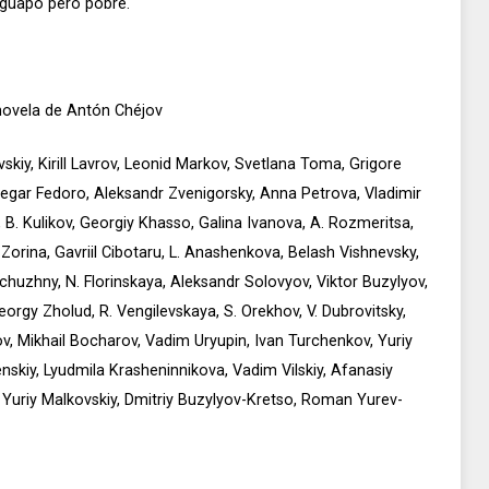
 guapo pero pobre.
novela de Antón Chéjov
skiy, Kirill Lavrov, Leonid Markov, Svetlana Toma, Grigore
legar Fedoro, Aleksandr Zvenigorsky, Anna Petrova, Vladimir
 B. Kulikov, Georgiy Khasso, Galina Ivanova, A. Rozmeritsa,
orina, Gavriil Cibotaru, L. Anashenkova, Belash Vishnevsky,
huzhny, N. Florinskaya, Aleksandr Solovyov, Viktor Buzylyov,
eorgy Zholud, R. Vengilevskaya, S. Orekhov, V. Dubrovitsky,
v, Mikhail Bocharov, Vadim Uryupin, Ivan Turchenkov, Yuriy
skiy, Lyudmila Krasheninnikova, Vadim Vilskiy, Afanasiy
, Yuriy Malkovskiy, Dmitriy Buzylyov-Kretso, Roman Yurev-