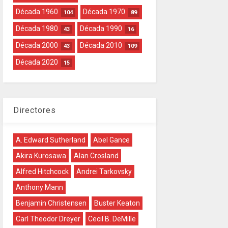
Década 1960
Década 1970
104
89
Década 1980
Década 1990
43
16
Década 2000
Década 2010
43
109
Década 2020
15
Directores
A. Edward Sutherland
Abel Gance
Akira Kurosawa
Alan Crosland
Alfred Hitchcock
Andrei Tarkovsky
Anthony Mann
Benjamin Christensen
Buster Keaton
Carl Theodor Dreyer
Cecil B. DeMille