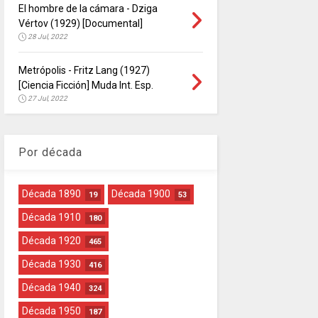
El hombre de la cámara - Dziga
Vértov (1929) [Documental]
28 Jul, 2022
Metrópolis - Fritz Lang (1927)
[Ciencia Ficción] Muda Int. Esp.
27 Jul, 2022
Por década
Década 1890
Década 1900
19
53
Década 1910
180
Década 1920
465
Década 1930
416
Década 1940
324
Década 1950
187