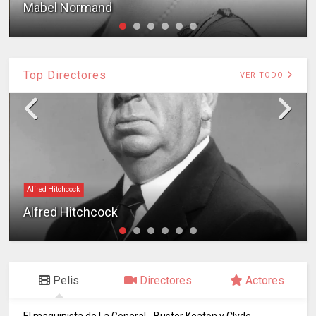
Mabel Normand
Top Directores
VER TODO
Alfred Hitchcock
Alfred Hitchcock
Pelis
Directores
Actores
El maquinista de La General - Buster Keaton y Clyde