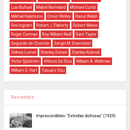
Luis Buñuel
Mabel Normand
Michael Curtiz
Mikhail Kalatozov
Orson Welles
Raoul Walsh
Rex Ingram
Robert J. Flaherty
Robert Wiene
Roger Corman
Roy William Neill
Sam Taylor
Segundo de Chomón
Sergei M. Eisenstein
Sidney Lumet
Stanley Donen
Stanley Kubrick
Victor Sjöström
Vittorio De Sica
William A. Wellman
William S. Hart
Yasujiro Ozu
Recientes
Imprescindibles: "Estrellas dichosas" (1929)