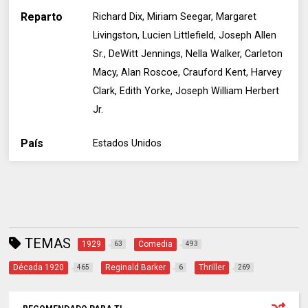
Reparto
Richard Dix, Miriam Seegar, Margaret
Livingston, Lucien Littlefield, Joseph Allen
Sr., DeWitt Jennings, Nella Walker, Carleton
Macy, Alan Roscoe, Crauford Kent, Harvey
Clark, Edith Yorke, Joseph William Herbert
Jr.
País
Estados Unidos
TEMAS
1929
Comedia
63
493
Década 1920
Reginald Barker
Thriller
465
6
269