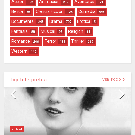
Acción
Animación
Aventuras
104
215
174
Bélica
Ciencia Ficción
Comedia
86
128
493
Documental
Drama
Erótica
243
707
5
Fantasía
Musical
Religión
88
97
14
Romance
Terror
Thriller
266
136
269
Western
140
Top Intérpretes
VER TODO
Director