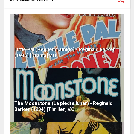
RECOMENDADO PARA TI
Little Pal (Pequeño amigo) - Reginald Barker
(1935) [Drama] V.O.
The Moonstone (La piedra lunar) - Reginald
Barker (1934) [Thriller] V.O.