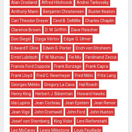
Alan Crosland
Alfred Hitchcock
Andrei Tarkovsky
Anthony Mann
Benjamin Christensen
Buster Keaton
Carl Theodor Dreyer
Cecil B. DeMille
Charles Chaplin
Clarence Brown
D. W. Griffith
Dave Fleischer
Don Siegel
Dziga Vértov
Edgar G. Ulmer
Edward F. Cline
Edwin S. Porter
Erich von Stroheim
Ernst Lubitsch
F. W. Murnau
Fei Mu
Ferdinand Zecca
Francis Ford Coppola
Frank Borzage
Frank Capra
Frank Lloyd
Fred C. Newmeyer
Fred Niblo
Fritz Lang
Georges Méliès
Gregory La Cava
Hal Roach
Henry King
Herbert J. Biberman
Howard Hawks
Ida Lupino
Jean Cocteau
Jean Epstein
Jean Renoir
Jean Vigo
John Cromwell
John Ford
John Huston
Josef von Sternberg
King Vidor
Leni Riefenstahl
Leo McCarey
Lewis Milestone
Louis Feuillade