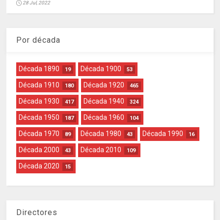
28 Jul, 2022
Por década
Década 1890
Década 1900
19
53
Década 1910
Década 1920
180
465
Década 1930
Década 1940
417
324
Década 1950
Década 1960
187
104
Década 1970
Década 1980
Década 1990
89
43
16
Década 2000
Década 2010
43
109
Década 2020
15
Directores