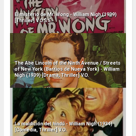
El misterio de Mr. Wong - William Nigh (1939)
[Thriller] V.O.S.E.
The Abe Lincoln of the Ninth Avenue / Streets
of New York (Barrios de Nueva York) - William
Nigh (1939) [Drama, Thriller] V.O.
La maldición del hindú - William Nigh (1934)
[Comedia, Thriller] V.O.