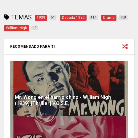
TEMAS
1939
Década 1930
Drama
51
417
708
William Nigh
19
RECOMENDADO PARA TI
Mr. Wong en el barrio chino - William Nigh
(1939) [Thriller] V.O.S.E.