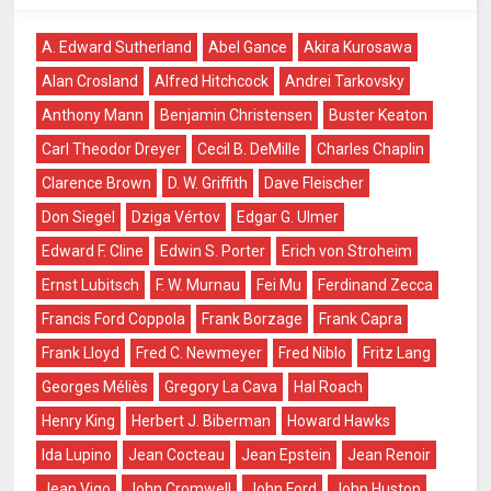
A. Edward Sutherland
Abel Gance
Akira Kurosawa
Alan Crosland
Alfred Hitchcock
Andrei Tarkovsky
Anthony Mann
Benjamin Christensen
Buster Keaton
Carl Theodor Dreyer
Cecil B. DeMille
Charles Chaplin
Clarence Brown
D. W. Griffith
Dave Fleischer
Don Siegel
Dziga Vértov
Edgar G. Ulmer
Edward F. Cline
Edwin S. Porter
Erich von Stroheim
Ernst Lubitsch
F. W. Murnau
Fei Mu
Ferdinand Zecca
Francis Ford Coppola
Frank Borzage
Frank Capra
Frank Lloyd
Fred C. Newmeyer
Fred Niblo
Fritz Lang
Georges Méliès
Gregory La Cava
Hal Roach
Henry King
Herbert J. Biberman
Howard Hawks
Ida Lupino
Jean Cocteau
Jean Epstein
Jean Renoir
Jean Vigo
John Cromwell
John Ford
John Huston