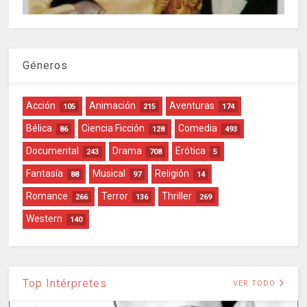
Géneros
Acción
Animación
Aventuras
105
215
174
Bélica
Ciencia Ficción
Comedia
86
128
493
Documental
Drama
Erótica
243
708
5
Fantasía
Musical
Religión
88
97
14
Romance
Terror
Thriller
266
136
269
Western
140
Top Intérpretes
VER TODO