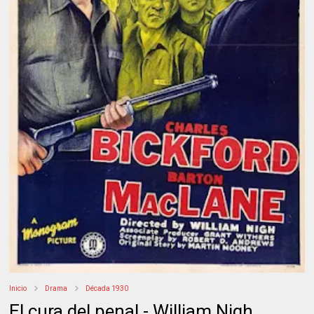
Inicio
Drama
Década 1930
El cura del penal - William Nigh