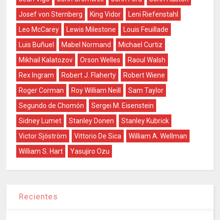
Josef von Sternberg
King Vidor
Leni Riefenstahl
Leo McCarey
Lewis Milestone
Louis Feuillade
Luis Buñuel
Mabel Normand
Michael Curtiz
Mikhail Kalatozov
Orson Welles
Raoul Walsh
Rex Ingram
Robert J. Flaherty
Robert Wiene
Roger Corman
Roy William Neill
Sam Taylor
Segundo de Chomón
Sergei M. Eisenstein
Sidney Lumet
Stanley Donen
Stanley Kubrick
Victor Sjöström
Vittorio De Sica
William A. Wellman
William S. Hart
Yasujiro Ozu
Recientes