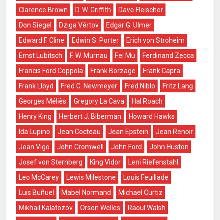
Clarence Brown
D. W. Griffith
Dave Fleischer
Don Siegel
Dziga Vértov
Edgar G. Ulmer
Edward F. Cline
Edwin S. Porter
Erich von Stroheim
Ernst Lubitsch
F. W. Murnau
Fei Mu
Ferdinand Zecca
Francis Ford Coppola
Frank Borzage
Frank Capra
Frank Lloyd
Fred C. Newmeyer
Fred Niblo
Fritz Lang
Georges Méliès
Gregory La Cava
Hal Roach
Henry King
Herbert J. Biberman
Howard Hawks
Ida Lupino
Jean Cocteau
Jean Epstein
Jean Renoir
Jean Vigo
John Cromwell
John Ford
John Huston
Josef von Sternberg
King Vidor
Leni Riefenstahl
Leo McCarey
Lewis Milestone
Louis Feuillade
Luis Buñuel
Mabel Normand
Michael Curtiz
Mikhail Kalatozov
Orson Welles
Raoul Walsh