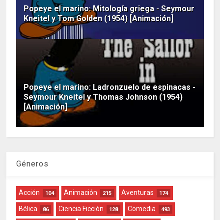
Popeye el marino: Mitología griega - Seymour
Kneitel y Tom Golden (1954) [Animación]
Popeye el marino: Ladronzuelo de espinacas -
Seymour Kneitel y Thomas Johnson (1954)
[Animación]
Géneros
Acción
Animación
Aventuras
104
215
174
Bélica
Ciencia Ficción
Comedia
86
128
493