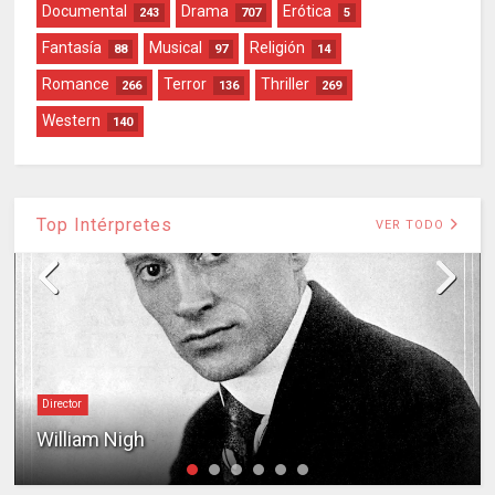
Documental
Drama
Erótica
243
707
5
Fantasía
Musical
Religión
88
97
14
Romance
Terror
Thriller
266
136
269
Western
140
Top Intérpretes
VER TODO
Director
William Nigh