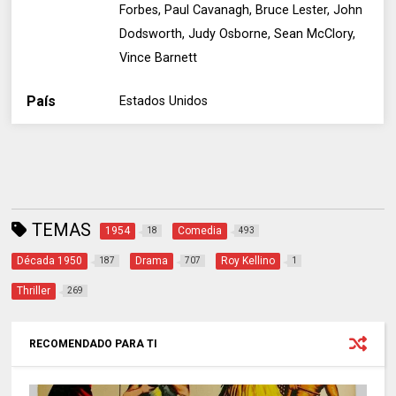
Forbes, Paul Cavanagh, Bruce Lester, John
Dodsworth, Judy Osborne, Sean McClory,
Vince Barnett
País
Estados Unidos
TEMAS
1954
Comedia
18
493
Década 1950
Drama
Roy Kellino
187
707
1
Thriller
269
RECOMENDADO PARA TI