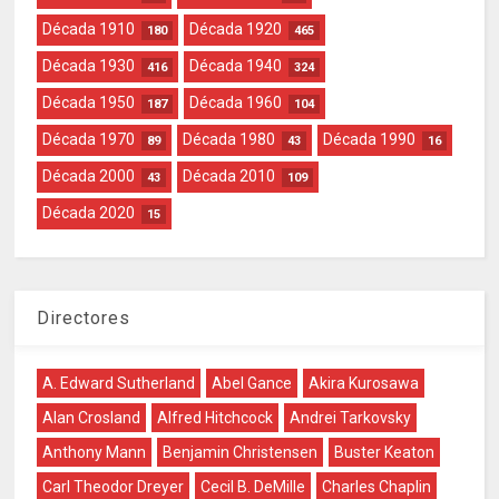
Década 1910
Década 1920
180
465
Década 1930
Década 1940
416
324
Década 1950
Década 1960
187
104
Década 1970
Década 1980
Década 1990
89
43
16
Década 2000
Década 2010
43
109
Década 2020
15
Directores
A. Edward Sutherland
Abel Gance
Akira Kurosawa
Alan Crosland
Alfred Hitchcock
Andrei Tarkovsky
Anthony Mann
Benjamin Christensen
Buster Keaton
Carl Theodor Dreyer
Cecil B. DeMille
Charles Chaplin