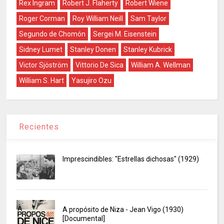
Rex Ingram
Robert J. Flaherty
Robert Wiene
Roger Corman
Roy William Neill
Sam Taylor
Segundo de Chomón
Sergei M. Eisenstein
Sidney Lumet
Stanley Donen
Stanley Kubrick
Victor Sjöström
Vittorio De Sica
William A. Wellman
William S. Hart
Yasujiro Ozu
Recientes
Imprescindibles: "Estrellas dichosas" (1929)
A propósito de Niza - Jean Vigo (1930)
[Documental]