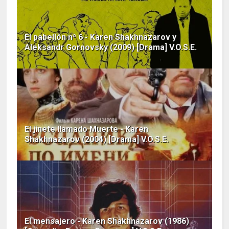
El pabellón nº 6 - Karen Shakhnazarov y
Aleksandr Gornovsky (2009) [Drama] V.O.S.E.
El jinete llamado Muerte - Karen
Shakhnazarov (2004) [Drama] V.O.S.E.
El mensajero - Karen Shakhnazarov (1986)