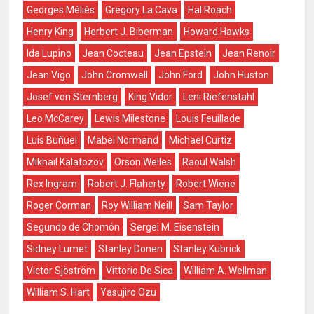
Georges Méliès
Gregory La Cava
Hal Roach
Henry King
Herbert J. Biberman
Howard Hawks
Ida Lupino
Jean Cocteau
Jean Epstein
Jean Renoir
Jean Vigo
John Cromwell
John Ford
John Huston
Josef von Sternberg
King Vidor
Leni Riefenstahl
Leo McCarey
Lewis Milestone
Louis Feuillade
Luis Buñuel
Mabel Normand
Michael Curtiz
Mikhail Kalatozov
Orson Welles
Raoul Walsh
Rex Ingram
Robert J. Flaherty
Robert Wiene
Roger Corman
Roy William Neill
Sam Taylor
Segundo de Chomón
Sergei M. Eisenstein
Sidney Lumet
Stanley Donen
Stanley Kubrick
Victor Sjöström
Vittorio De Sica
William A. Wellman
William S. Hart
Yasujiro Ozu