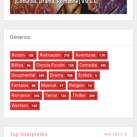
[Comedia, Drama, Romance] V.O.S.E.
Géneros
Acción
Animación
Aventuras
105
215
174
Bélica
Ciencia Ficción
Comedia
86
128
493
Documental
Drama
Erótica
243
708
5
Fantasía
Musical
Religión
88
97
14
Romance
Terror
Thriller
266
136
269
Western
140
Top Intérpretes
VER TODO