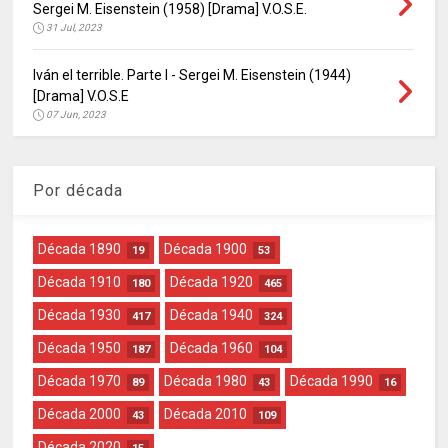
Sergei M. Eisenstein (1958) [Drama] V.O.S.E.
31 Jul, 2023
Iván el terrible. Parte I - Sergei M. Eisenstein (1944)
[Drama] V.O.S.E
07 Jun, 2023
Por década
Década 1890
Década 1900
19
53
Década 1910
Década 1920
180
465
Década 1930
Década 1940
417
324
Década 1950
Década 1960
187
104
Década 1970
Década 1980
Década 1990
89
43
16
Década 2000
Década 2010
43
109
Década 2020