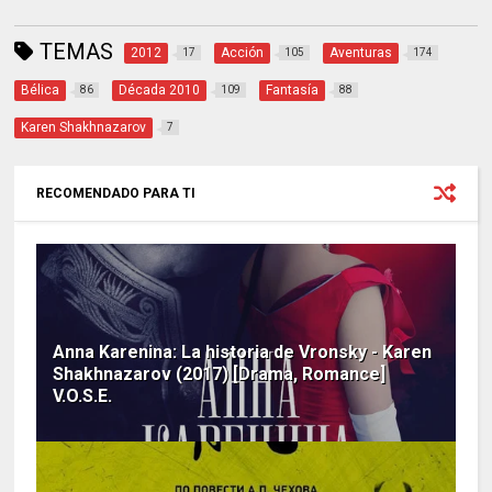
TEMAS
2012
Acción
Aventuras
17
105
174
Bélica
Década 2010
Fantasía
86
109
88
Karen Shakhnazarov
7
RECOMENDADO PARA TI
Anna Karenina: La historia de Vronsky - Karen
Shakhnazarov (2017) [Drama, Romance]
V.O.S.E.