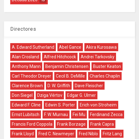
15
Directores
A. Edward Sutherland
Abel Gance
Akira Kurosawa
Alan Crosland
Alfred Hitchcock
Andrei Tarkovsky
Anthony Mann
Benjamin Christensen
Buster Keaton
Carl Theodor Dreyer
Cecil B. DeMille
Charles Chaplin
Clarence Brown
D. W. Griffith
Dave Fleischer
Don Siegel
Dziga Vértov
Edgar G. Ulmer
Edward F. Cline
Edwin S. Porter
Erich von Stroheim
Ernst Lubitsch
F. W. Murnau
Fei Mu
Ferdinand Zecca
Francis Ford Coppola
Frank Borzage
Frank Capra
Frank Lloyd
Fred C. Newmeyer
Fred Niblo
Fritz Lang