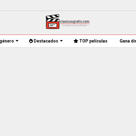
género
Destacados
TOP películas
Gana di