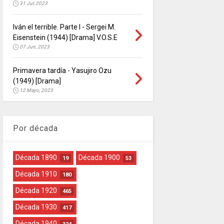
31 Jul, 2023
Iván el terrible. Parte I - Sergei M.
Eisenstein (1944) [Drama] V.O.S.E
07 Jun, 2023
Primavera tardía - Yasujiro Ozu
(1949) [Drama]
12 Mayo, 2023
Por década
Década 1890
Década 1900
19
53
Década 1910
180
Década 1920
465
Década 1930
417
Década 1940