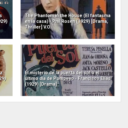
s
The Phantom in the House (El fantasma
929)
en la casa) - Phil Rosen (1929) [Drama,
Thriller] V.O.
ez
El misterio de la puerta del sol o el
29)
último día de Pompeyo - Francisco Elías
(1929) [Drama]