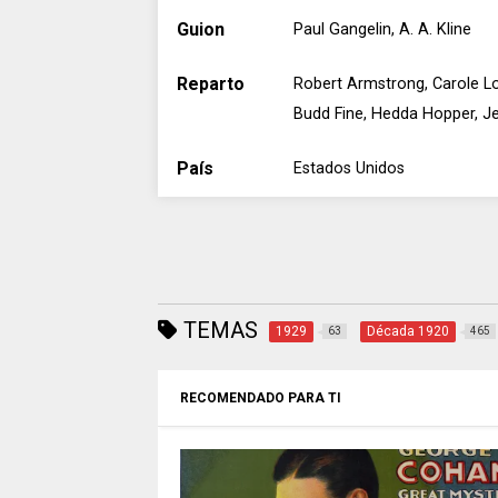
Guion
Paul Gangelin, A. A. Kline
Reparto
Robert Armstrong, Carole Lom
Budd Fine, Hedda Hopper, Jea
País
Estados Unidos
TEMAS
1929
Década 1920
63
465
RECOMENDADO PARA TI