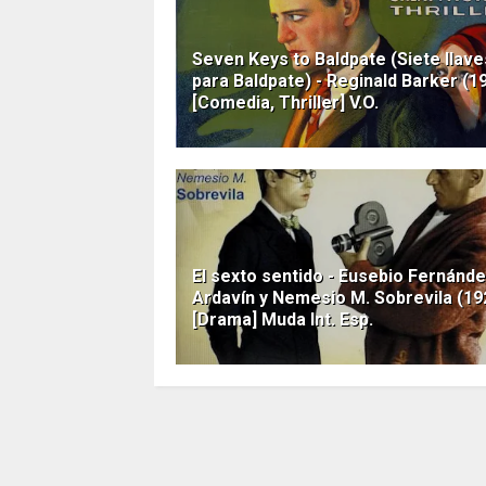
Seven Keys to Baldpate (Siete llave
para Baldpate) - Reginald Barker (1
[Comedia, Thriller] V.O.
El sexto sentido - Eusebio Fernánd
Ardavín y Nemesio M. Sobrevila (19
[Drama] Muda Int. Esp.