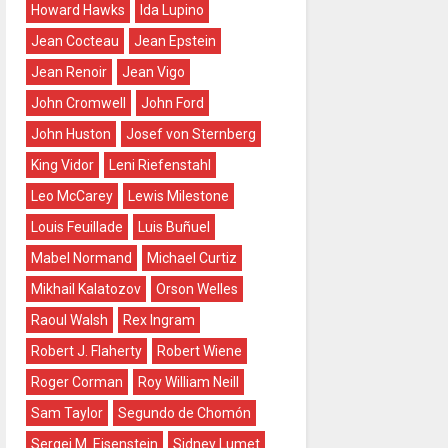
Howard Hawks
Ida Lupino
Jean Cocteau
Jean Epstein
Jean Renoir
Jean Vigo
John Cromwell
John Ford
John Huston
Josef von Sternberg
King Vidor
Leni Riefenstahl
Leo McCarey
Lewis Milestone
Louis Feuillade
Luis Buñuel
Mabel Normand
Michael Curtiz
Mikhail Kalatozov
Orson Welles
Raoul Walsh
Rex Ingram
Robert J. Flaherty
Robert Wiene
Roger Corman
Roy William Neill
Sam Taylor
Segundo de Chomón
Sergei M. Eisenstein
Sidney Lumet