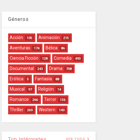
Géneros
Acción
Animación
105
215
Aventuras
Bélica
174
86
Ciencia Ficción
Comedia
128
493
Documental
Drama
243
708
Erótica
Fantasía
5
88
Musical
Religión
97
14
Romance
Terror
266
136
Thriller
Western
269
140
Top Intérpretes
VER TODO