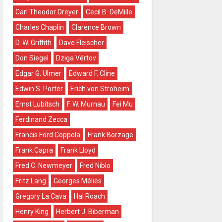
Carl Theodor Dreyer
Cecil B. DeMille
Charles Chaplin
Clarence Brown
D. W. Griffith
Dave Fleischer
Don Siegel
Dziga Vértov
Edgar G. Ulmer
Edward F. Cline
Edwin S. Porter
Erich von Stroheim
Ernst Lubitsch
F. W. Murnau
Fei Mu
Ferdinand Zecca
Francis Ford Coppola
Frank Borzage
Frank Capra
Frank Lloyd
Fred C. Newmeyer
Fred Niblo
Fritz Lang
Georges Méliès
Gregory La Cava
Hal Roach
Henry King
Herbert J. Biberman