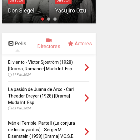
Director
Director
Ferdinand
Don Siegel
Yasujiro Ozu
Zecca
Pelis
Actores
Directores
El viento - Victor Sjöström (1928)
[Drama, Romance] Muda Int. Esp.
11 Feb, 2024
La pasión de Juana de Arco - Carl
Theodor Dreyer (1928) [Drama]
Muda Int. Esp.
03 Feb, 2024
Iván el Terrible. Parte II (La conjura
de los boyardos) - Sergei M.
Eisenstein (1958) [Drama] V.O.S.E.