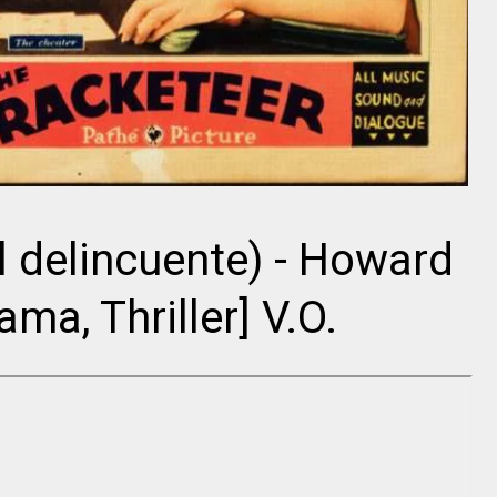
Hedy Lamarr
Gregory Peck
Hedy Lamarr
Gregory Peck
l delincuente) - Howard
ma, Thriller] V.O.