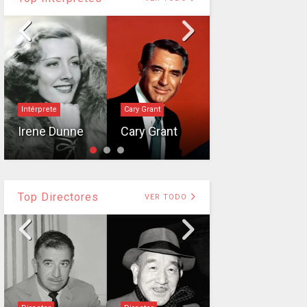
Intérprete
Cary Grant
Intérprete
Irene Dunne
Cary Grant
John Wayne
Top Directores
VER TODO
Director