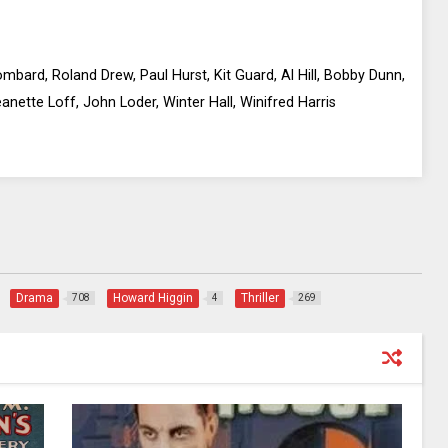
bard, Roland Drew, Paul Hurst, Kit Guard, Al Hill, Bobby Dunn,
nette Loff, John Loder, Winter Hall, Winifred Harris
Drama
Howard Higgin
Thriller
708
4
269