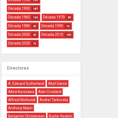
324
Década 1950
187
Década 1960
Década 1970
104
89
Década 1980
Década 1990
43
16
Década 2000
Década 2010
43
109
Década 2020
15
Directores
A. Edward Sutherland
Abel Gance
Akira Kurosawa
Alan Crosland
Alfred Hitchcock
Andrei Tarkovsky
Anthony Mann
Benjamin Christensen
Buster Keaton