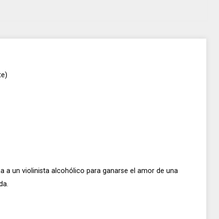
Director
Director
Rex Ingram
Frank Lloyd
te)
a a un violinista alcohólico para ganarse el amor de una
da.