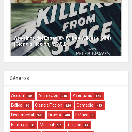
Asesinos del Espacio - W. Lee Wilder (1954)
[Ciencia Ficción] V.O.S.E.
Géneros
Acción
Animación
Aventuras
105
215
174
Bélica
Ciencia Ficción
Comedia
86
128
493
Documental
Drama
Erótica
243
708
5
Fantasía
Musical
Religión
88
97
14