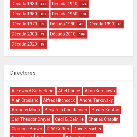
Década 1930
Década 1940
417
324
Década 1950
Década 1960
187
104
Década 1970
Década 1980
Década 1990
89
43
16
Década 2000
Década 2010
43
109
Década 2020
15
Directores
A. Edward Sutherland
Abel Gance
Akira Kurosawa
Alan Crosland
Alfred Hitchcock
Andrei Tarkovsky
Anthony Mann
Benjamin Christensen
Buster Keaton
Carl Theodor Dreyer
Cecil B. DeMille
Charles Chaplin
Clarence Brown
D. W. Griffith
Dave Fleischer