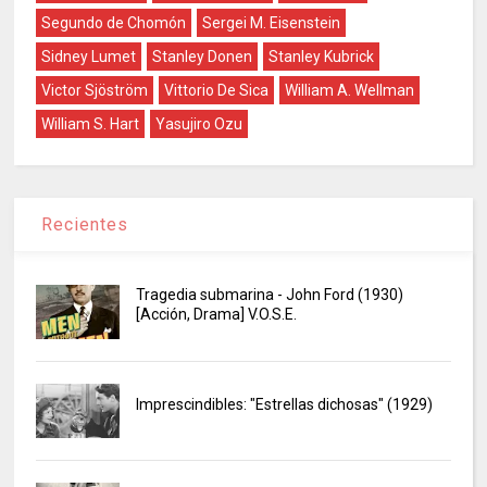
Segundo de Chomón
Sergei M. Eisenstein
Sidney Lumet
Stanley Donen
Stanley Kubrick
Victor Sjöström
Vittorio De Sica
William A. Wellman
William S. Hart
Yasujiro Ozu
Recientes
Tragedia submarina - John Ford (1930)
[Acción, Drama] V.O.S.E.
Imprescindibles: "Estrellas dichosas" (1929)