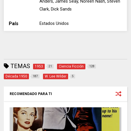
Anders, James Seay, Noreen Nash, Steven
Clark, Dick Sands
País
Estados Unidos
TEMAS
1953
Ciencia Ficción
21
128
Década 1950
W. Lee Wilder
187
5
RECOMENDADO PARA TI