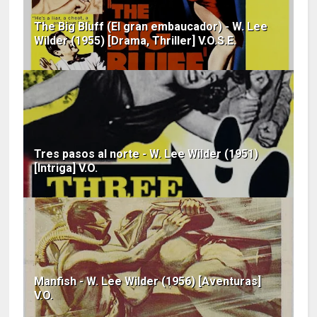
The Big Bluff (El gran embaucador) - W. Lee
Wilder (1955) [Drama, Thriller] V.O.S.E.
Tres pasos al norte - W. Lee Wilder (1951)
[Intriga] V.O.
Manfish - W. Lee Wilder (1956) [Aventuras]
V.O.