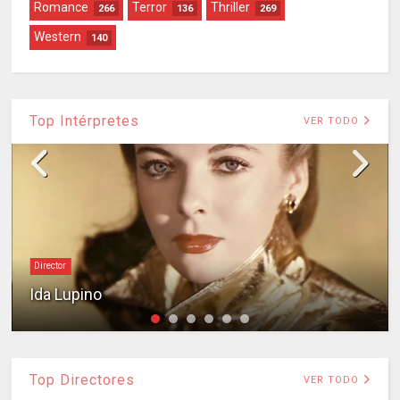
Romance
Terror
Thriller
266
136
269
Western
140
Top Intérpretes
VER TODO
Director
Ida Lupino
Top Directores
VER TODO