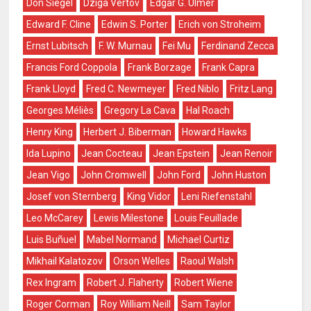
Don Siegel
Dziga Vértov
Edgar G. Ulmer
Edward F. Cline
Edwin S. Porter
Erich von Stroheim
Ernst Lubitsch
F. W. Murnau
Fei Mu
Ferdinand Zecca
Francis Ford Coppola
Frank Borzage
Frank Capra
Frank Lloyd
Fred C. Newmeyer
Fred Niblo
Fritz Lang
Georges Méliès
Gregory La Cava
Hal Roach
Henry King
Herbert J. Biberman
Howard Hawks
Ida Lupino
Jean Cocteau
Jean Epstein
Jean Renoir
Jean Vigo
John Cromwell
John Ford
John Huston
Josef von Sternberg
King Vidor
Leni Riefenstahl
Leo McCarey
Lewis Milestone
Louis Feuillade
Luis Buñuel
Mabel Normand
Michael Curtiz
Mikhail Kalatozov
Orson Welles
Raoul Walsh
Rex Ingram
Robert J. Flaherty
Robert Wiene
Roger Corman
Roy William Neill
Sam Taylor