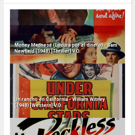
Money Madness (Locura por el dinero) - Sam
Newfield (1948) [Thriller] V.O.
Un rancho en California - William Witney
(1948) [Western] V.O.