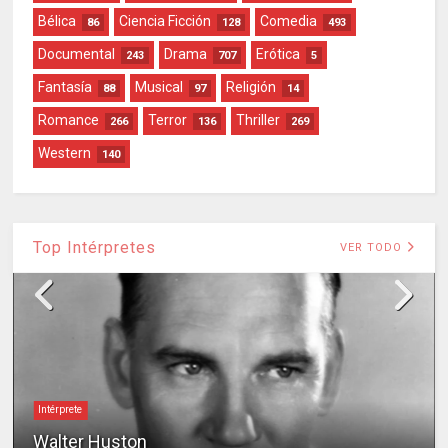
Bélica
Ciencia Ficción
Comedia
86
128
493
Documental
Drama
Erótica
243
707
5
Fantasía
Musical
Religión
88
97
14
Romance
Terror
Thriller
266
136
269
Western
140
Top Intérpretes
VER TODO
Intérprete
Walter Huston