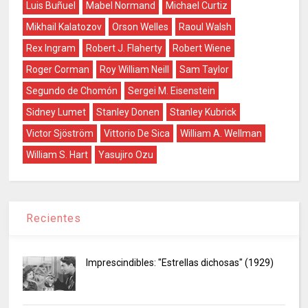
Luis Buñuel
Mabel Normand
Michael Curtiz
Mikhail Kalatozov
Orson Welles
Raoul Walsh
Rex Ingram
Robert J. Flaherty
Robert Wiene
Roger Corman
Roy William Neill
Sam Taylor
Segundo de Chomón
Sergei M. Eisenstein
Sidney Lumet
Stanley Donen
Stanley Kubrick
Victor Sjöström
Vittorio De Sica
William A. Wellman
William S. Hart
Yasujiro Ozu
Recientes
Imprescindibles: "Estrellas dichosas" (1929)