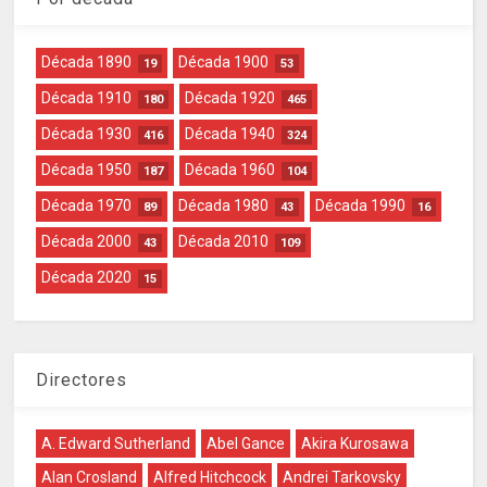
Década 1890
Década 1900
19
53
Década 1910
Década 1920
180
465
Década 1930
Década 1940
416
324
Década 1950
Década 1960
187
104
Década 1970
Década 1980
Década 1990
89
43
16
Década 2000
Década 2010
43
109
Década 2020
15
Directores
A. Edward Sutherland
Abel Gance
Akira Kurosawa
Alan Crosland
Alfred Hitchcock
Andrei Tarkovsky