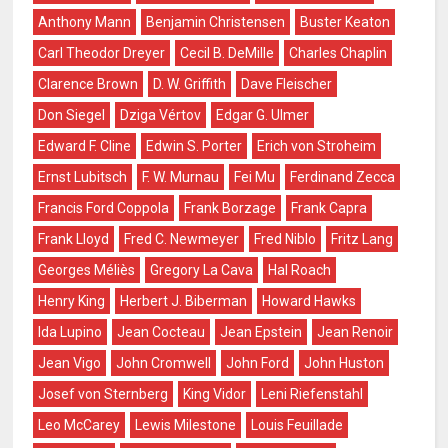
Anthony Mann
Benjamin Christensen
Buster Keaton
Carl Theodor Dreyer
Cecil B. DeMille
Charles Chaplin
Clarence Brown
D. W. Griffith
Dave Fleischer
Don Siegel
Dziga Vértov
Edgar G. Ulmer
Edward F. Cline
Edwin S. Porter
Erich von Stroheim
Ernst Lubitsch
F. W. Murnau
Fei Mu
Ferdinand Zecca
Francis Ford Coppola
Frank Borzage
Frank Capra
Frank Lloyd
Fred C. Newmeyer
Fred Niblo
Fritz Lang
Georges Méliès
Gregory La Cava
Hal Roach
Henry King
Herbert J. Biberman
Howard Hawks
Ida Lupino
Jean Cocteau
Jean Epstein
Jean Renoir
Jean Vigo
John Cromwell
John Ford
John Huston
Josef von Sternberg
King Vidor
Leni Riefenstahl
Leo McCarey
Lewis Milestone
Louis Feuillade