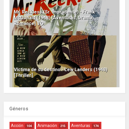
Mr. Reckless (Sr. Imprudente) - Frank
McDonald (1948) [Aventuras, Drama,
Romance] V.O.
Víctima de su destino - Lew Landers (1948)
[Thriller]
Géneros
Acción
Animación
Aventuras
104
215
174