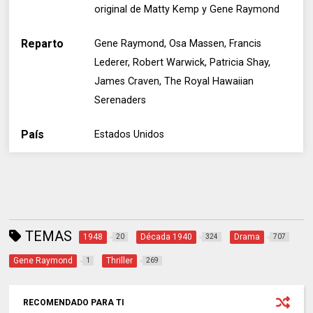
original de Matty Kemp y Gene Raymond
Reparto
Gene Raymond, Osa Massen, Francis
Lederer, Robert Warwick, Patricia Shay,
James Craven, The Royal Hawaiian
Serenaders
País
Estados Unidos
TEMAS
1948
Década 1940
Drama
20
324
707
Gene Raymond
Thriller
1
269
RECOMENDADO PARA TI