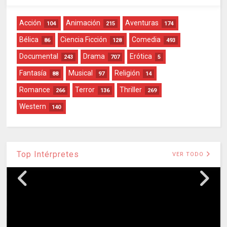
Acción
Animación
Aventuras
104
215
174
Bélica
Ciencia Ficción
Comedia
86
128
493
Documental
Drama
Erótica
243
707
5
Fantasía
Musical
Religión
88
97
14
Romance
Terror
Thriller
266
136
269
Western
140
Top Intérpretes
VER TODO