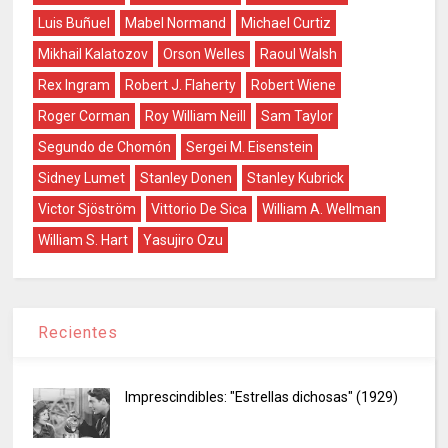
Luis Buñuel
Mabel Normand
Michael Curtiz
Mikhail Kalatozov
Orson Welles
Raoul Walsh
Rex Ingram
Robert J. Flaherty
Robert Wiene
Roger Corman
Roy William Neill
Sam Taylor
Segundo de Chomón
Sergei M. Eisenstein
Sidney Lumet
Stanley Donen
Stanley Kubrick
Victor Sjöström
Vittorio De Sica
William A. Wellman
William S. Hart
Yasujiro Ozu
Recientes
Imprescindibles: "Estrellas dichosas" (1929)