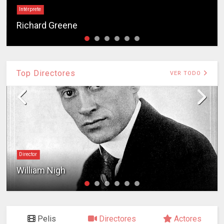
Intérprete
Richard Greene
Top Directores
VER TODO
Director
William Nigh
Pelis
Directores
Actores