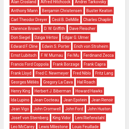
Alan Crosland
Alfred Hitchcock
Andrei Tarkovsky
Anthony Mann
Benjamin Christensen
Buster Keaton
Carl Theodor Dreyer
Cecil B. DeMille
Charles Chaplin
Clarence Brown
D. W. Griffith
Dave Fleischer
Don Siegel
Dziga Vértov
Edgar G. Ulmer
Edward F. Cline
Edwin S. Porter
Erich von Stroheim
Ernst Lubitsch
F. W. Murnau
Fei Mu
Ferdinand Zecca
Francis Ford Coppola
Frank Borzage
Frank Capra
Frank Lloyd
Fred C. Newmeyer
Fred Niblo
Fritz Lang
Georges Méliès
Gregory La Cava
Hal Roach
Henry King
Herbert J. Biberman
Howard Hawks
Ida Lupino
Jean Cocteau
Jean Epstein
Jean Renoir
Jean Vigo
John Cromwell
John Ford
John Huston
Josef von Sternberg
King Vidor
Leni Riefenstahl
Leo McCarey
Lewis Milestone
Louis Feuillade