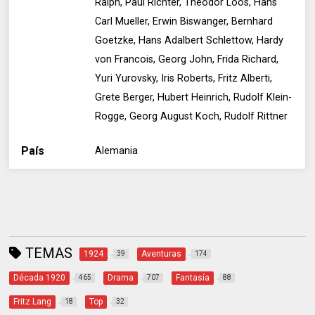
Ralph, Paul Richter, Theodor Loos, Hans
Carl Mueller, Erwin Biswanger, Bernhard
Goetzke, Hans Adalbert Schlettow, Hardy
von Francois, Georg John, Frida Richard,
Yuri Yurovsky, Iris Roberts, Fritz Alberti,
Grete Berger, Hubert Heinrich, Rudolf Klein-
Rogge, Georg August Koch, Rudolf Rittner
País
Alemania
TEMAS
1924
Aventuras
39
174
Década 1920
Drama
Fantasía
465
707
88
Fritz Lang
Top
18
32