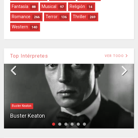
Fantasía
Musical
Religión
88
97
14
Romance
Terror
Thriller
266
136
269
Western
140
Top Intérpretes
VER TODO
Buster Keaton
Buster Keaton