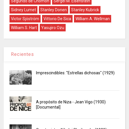
Segundo de Chomón
Sergei M. Eisenstein
Sidney Lumet
Stanley Donen
Stanley Kubrick
Victor Sjöström
Vittorio De Sica
William A. Wellman
William S. Hart
Yasujiro Ozu
Recientes
Imprescindibles: "Estrellas dichosas" (1929)
A propósito de Niza - Jean Vigo (1930)
[Documental]