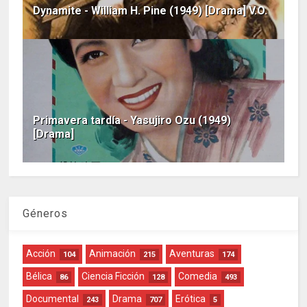
Dynamite - William H. Pine (1949) [Drama] V.O.
Primavera tardía - Yasujiro Ozu (1949)
[Drama]
Géneros
Acción
Animación
Aventuras
104
215
174
Bélica
Ciencia Ficción
Comedia
86
128
493
Documental
Drama
Erótica
243
707
5