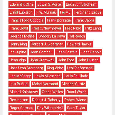
Edward F. Cline
Edwin S. Porter
Erich von Stroheim
Ernst Lubitsch
F. W. Murnau
Fei Mu
Ferdinand Zecca
Francis Ford Coppola
Frank Borzage
Frank Capra
Frank Lloyd
Fred C. Newmeyer
Fred Niblo
Fritz Lang
Georges Méliès
Gregory La Cava
Hal Roach
Henry King
Herbert J. Biberman
Howard Hawks
Ida Lupino
Jean Cocteau
Jean Epstein
Jean Renoir
Jean Vigo
John Cromwell
John Ford
John Huston
Josef von Sternberg
King Vidor
Leni Riefenstahl
Leo McCarey
Lewis Milestone
Louis Feuillade
Luis Buñuel
Mabel Normand
Michael Curtiz
Mikhail Kalatozov
Orson Welles
Raoul Walsh
Rex Ingram
Robert J. Flaherty
Robert Wiene
Roger Corman
Roy William Neill
Sam Taylor