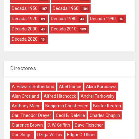
Década 1950
Década 1960
187
104
Década 1970
Década 1980
Década 1990
89
43
16
Década 2000
Década 2010
43
109
Década 2020
15
Directores
A. Edward Sutherland
Abel Gance
Akira Kurosawa
Alan Crosland
Alfred Hitchcock
Andrei Tarkovsky
Anthony Mann
Benjamin Christensen
Buster Keaton
Carl Theodor Dreyer
Cecil B. DeMille
Charles Chaplin
Clarence Brown
D. W. Griffith
Dave Fleischer
Don Siegel
Dziga Vértov
Edgar G. Ulmer