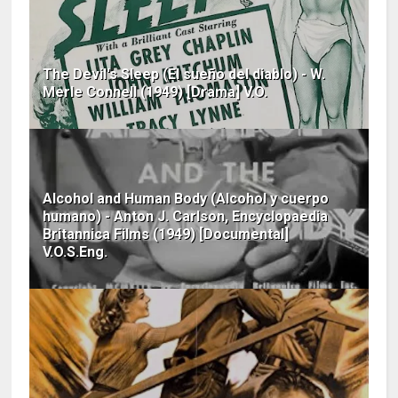
The Devil's Sleep (El sueño del diablo) - W.
Merle Connell (1949) [Drama] V.O.
Alcohol and Human Body (Alcohol y cuerpo
humano) - Anton J. Carlson, Encyclopaedia
Britannica Films (1949) [Documental]
V.O.S.Eng.