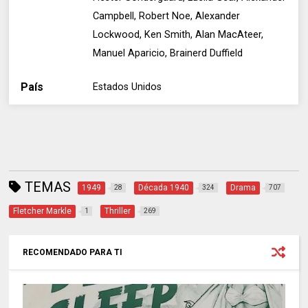
Campbell, Robert Noe, Alexander
Lockwood, Ken Smith, Alan MacAteer,
Manuel Aparicio, Brainerd Duffield
País
Estados Unidos
TEMAS
1949
Década 1940
Drama
28
324
707
Fletcher Markle
Thriller
1
269
RECOMENDADO PARA TI