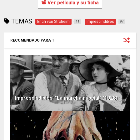
📽 Ver película y su ficha
TEMAS
Erich von Stroheim
Imprescindibles
11
97
RECOMENDADO PARA TI
Imprescindibles: "La marcha nupcial" (1928)