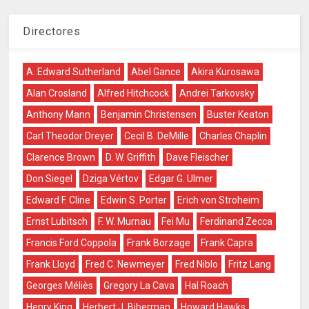
Directores
A. Edward Sutherland
Abel Gance
Akira Kurosawa
Alan Crosland
Alfred Hitchcock
Andrei Tarkovsky
Anthony Mann
Benjamin Christensen
Buster Keaton
Carl Theodor Dreyer
Cecil B. DeMille
Charles Chaplin
Clarence Brown
D. W. Griffith
Dave Fleischer
Don Siegel
Dziga Vértov
Edgar G. Ulmer
Edward F. Cline
Edwin S. Porter
Erich von Stroheim
Ernst Lubitsch
F. W. Murnau
Fei Mu
Ferdinand Zecca
Francis Ford Coppola
Frank Borzage
Frank Capra
Frank Lloyd
Fred C. Newmeyer
Fred Niblo
Fritz Lang
Georges Méliès
Gregory La Cava
Hal Roach
Henry King
Herbert J. Biberman
Howard Hawks