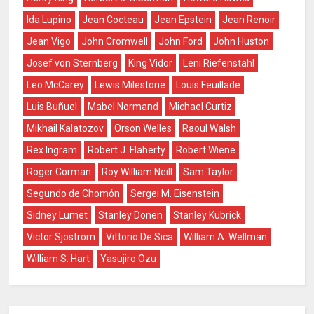
Ida Lupino
Jean Cocteau
Jean Epstein
Jean Renoir
Jean Vigo
John Cromwell
John Ford
John Huston
Josef von Sternberg
King Vidor
Leni Riefenstahl
Leo McCarey
Lewis Milestone
Louis Feuillade
Luis Buñuel
Mabel Normand
Michael Curtiz
Mikhail Kalatozov
Orson Welles
Raoul Walsh
Rex Ingram
Robert J. Flaherty
Robert Wiene
Roger Corman
Roy William Neill
Sam Taylor
Segundo de Chomón
Sergei M. Eisenstein
Sidney Lumet
Stanley Donen
Stanley Kubrick
Victor Sjöström
Vittorio De Sica
William A. Wellman
William S. Hart
Yasujiro Ozu