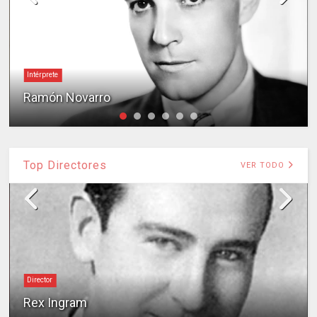
Intérprete
Ramón Novarro
Top Directores
VER TODO
Director
Rex Ingram