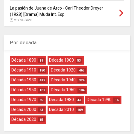
La pasión de Juana de Arco - Carl Theodor Dreyer
(1928) [Drama] Muda Int. Esp.
03 Feb, 2024
Por década
Década 1890
Década 1900
19
53
Década 1910
Década 1920
180
465
Década 1930
Década 1940
417
324
Década 1950
Década 1960
187
104
Década 1970
Década 1980
Década 1990
89
43
16
Década 2000
Década 2010
43
109
Década 2020
15