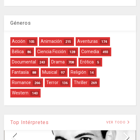
Géneros
Acción
Animación
Aventuras
105
215
174
Bélica
Ciencia Ficción
Comedia
86
128
493
Documental
Drama
Erótica
243
708
5
Fantasía
Musical
Religión
88
97
14
Romance
Terror
Thriller
266
136
269
Western
140
Top Intérpretes
VER TODO