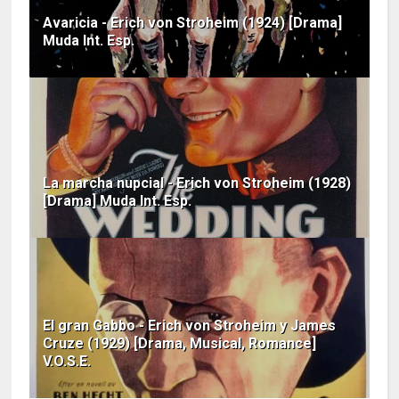
Avaricia - Erich von Stroheim (1924) [Drama]
Muda Int. Esp.
La marcha nupcial - Erich von Stroheim (1928)
[Drama] Muda Int. Esp.
El gran Gabbo - Erich von Stroheim y James
Cruze (1929) [Drama, Musical, Romance]
V.O.S.E.