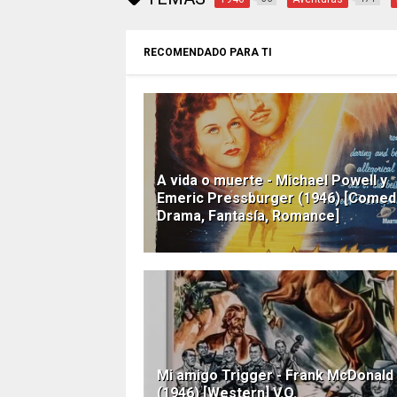
RECOMENDADO PARA TI
A vida o muerte - Michael Powell y
Emeric Pressburger (1946) [Comedi
Drama, Fantasía, Romance]
Mi amigo Trigger - Frank McDonald
(1946) [Western] V.O.