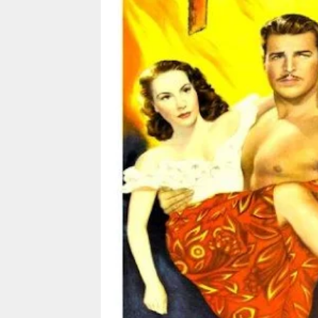
Intérprete
George Zucco
Bessie Love
Richard
George
Greene
Zucco
Bessie Love