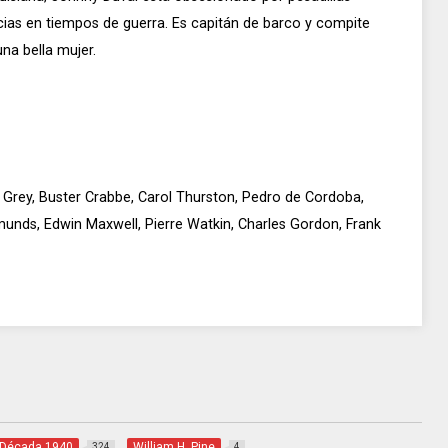
cias en tiempos de guerra. Es capitán de barco y compite
na bella mujer.
a Grey, Buster Crabbe, Carol Thurston, Pedro de Cordoba,
munds, Edwin Maxwell, Pierre Watkin, Charles Gordon, Frank
Década 1940
William H. Pine
324
4