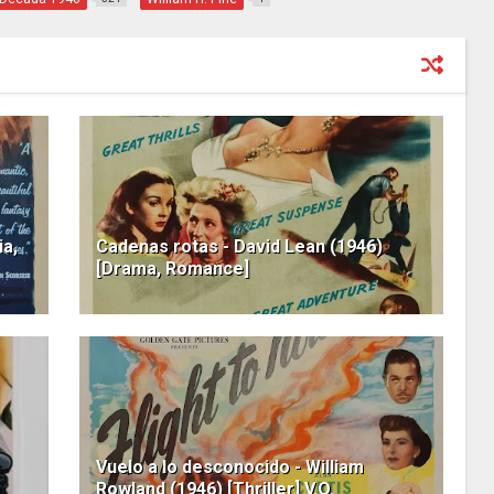
a,
Cadenas rotas - David Lean (1946)
[Drama, Romance]
Vuelo a lo desconocido - William
Rowland (1946) [Thriller] V.O.