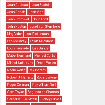
Jean Cocteau
Jean Epstein
Jean Renoir
Jean Vigo
John Cromwell
John Ford
John Huston
Josef von Sternberg
King Vidor
Leni Riefenstahl
Leo McCarey
Lewis Milestone
Louis Feuillade
Luis Buñuel
Mabel Normand
Michael Curtiz
Mikhail Kalatozov
Orson Welles
Raoul Walsh
Rex Ingram
Robert J. Flaherty
Robert Wiene
Roger Corman
Roy William Neill
Sam Taylor
Segundo de Chomón
Sergei M. Eisenstein
Sidney Lumet