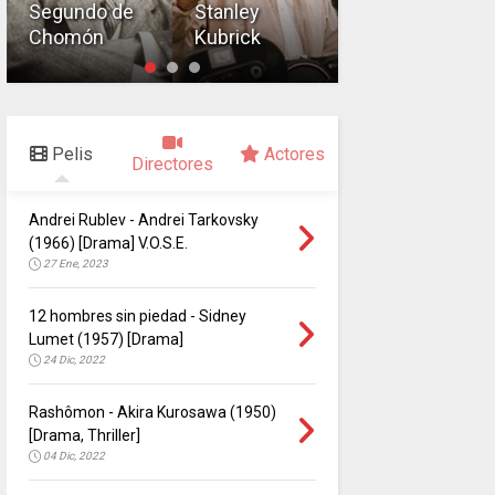
Segundo de
Stanley
Howard
Chomón
Kubrick
Hawks
Pelis
Actores
Directores
Andrei Rublev - Andrei Tarkovsky
(1966) [Drama] V.O.S.E.
27 Ene, 2023
12 hombres sin piedad - Sidney
Lumet (1957) [Drama]
24 Dic, 2022
Rashômon - Akira Kurosawa (1950)
[Drama, Thriller]
04 Dic, 2022