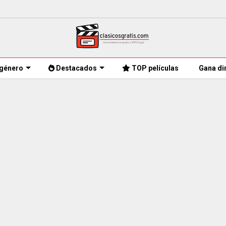
género
Destacados
TOP películas
Gana di