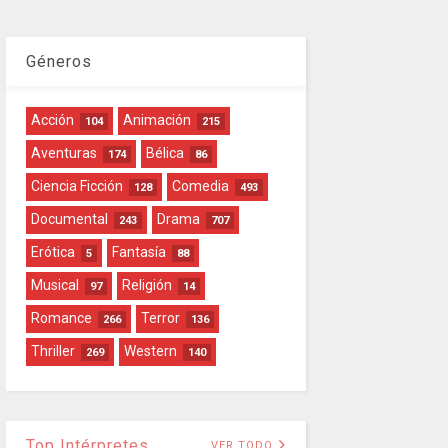
Géneros
Acción
Animación
104
215
Aventuras
Bélica
174
86
Ciencia Ficción
Comedia
128
493
Documental
Drama
243
707
Erótica
Fantasía
5
88
Musical
Religión
97
14
Romance
Terror
266
136
Thriller
Western
269
140
Top Intérpretes
VER TODO