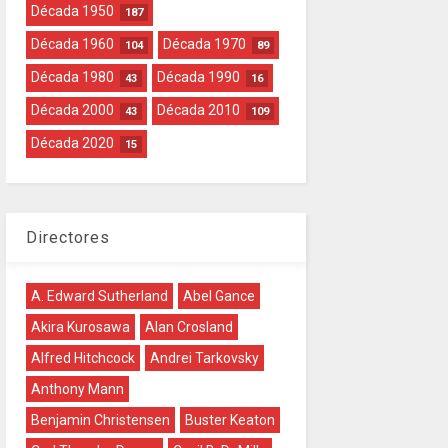
Década 1950
187
Década 1960
Década 1970
104
89
Década 1980
Década 1990
43
16
Década 2000
Década 2010
43
109
Década 2020
15
Directores
A. Edward Sutherland
Abel Gance
Akira Kurosawa
Alan Crosland
Alfred Hitchcock
Andrei Tarkovsky
Anthony Mann
Benjamin Christensen
Buster Keaton