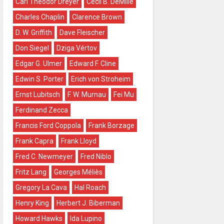
Carl Theodor Dreyer
Cecil B. DeMille
Charles Chaplin
Clarence Brown
D. W. Griffith
Dave Fleischer
Don Siegel
Dziga Vértov
Edgar G. Ulmer
Edward F. Cline
Edwin S. Porter
Erich von Stroheim
Ernst Lubitsch
F. W. Murnau
Fei Mu
Ferdinand Zecca
Francis Ford Coppola
Frank Borzage
Frank Capra
Frank Lloyd
Fred C. Newmeyer
Fred Niblo
Fritz Lang
Georges Méliès
Gregory La Cava
Hal Roach
Henry King
Herbert J. Biberman
Howard Hawks
Ida Lupino