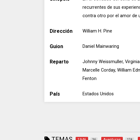
recurrentes de sus experien
contra otro por el amor de u
Dirección
William H. Pine
Guion
Daniel Mainwaring
Reparto
Johnny Weissmuller, Virgini
Marcelle Corday, William Ed
Fenton
País
Estados Unidos
TEMAS
1946
Aventuras
36
174