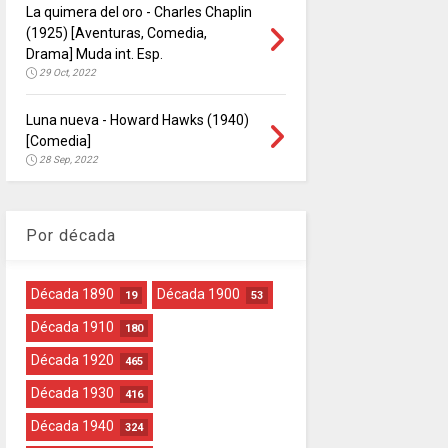
La quimera del oro - Charles Chaplin
(1925) [Aventuras, Comedia,
Drama] Muda int. Esp.
29 Oct, 2022
Luna nueva - Howard Hawks (1940)
[Comedia]
28 Sep, 2022
Por década
Década 1890
Década 1900
19
53
Década 1910
180
Década 1920
465
Década 1930
416
Década 1940
324