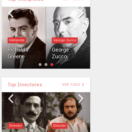
Intérprete
George Zucco
Bessie Love
Richard
George
Greene
Zucco
Bessie Love
Top Directores
VER TODO
Director
Director
Director