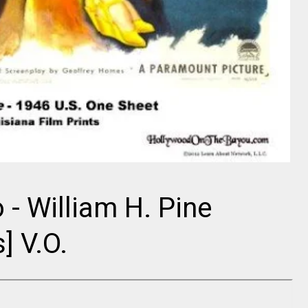
Director
Ferdinand
Yasujiro Ozu
Zecca
- William H. Pine
] V.O.