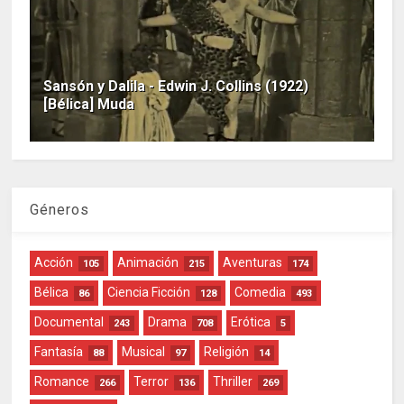
Sansón y Dalila - Edwin J. Collins (1922)
[Bélica] Muda
Géneros
Acción
Animación
Aventuras
105
215
174
Bélica
Ciencia Ficción
Comedia
86
128
493
Documental
Drama
Erótica
243
708
5
Fantasía
Musical
Religión
88
97
14
Romance
Terror
Thriller
266
136
269