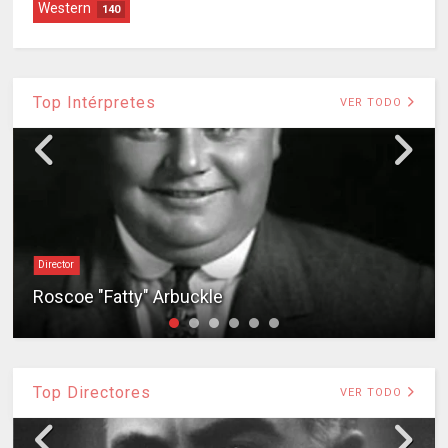
Western
140
Top Intérpretes
VER TODO
Director
Roscoe "Fatty" Arbuckle
Top Directores
VER TODO