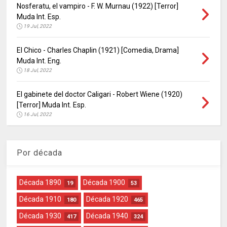
Nosferatu, el vampiro - F. W. Murnau (1922) [Terror]
Muda Int. Esp.
19 Jul, 2022
El Chico - Charles Chaplin (1921) [Comedia, Drama]
Muda Int. Eng.
18 Jul, 2022
El gabinete del doctor Caligari - Robert Wiene (1920)
[Terror] Muda Int. Esp.
16 Jul, 2022
Por década
Década 1890
Década 1900
19
53
Década 1910
Década 1920
180
465
Década 1930
Década 1940
417
324