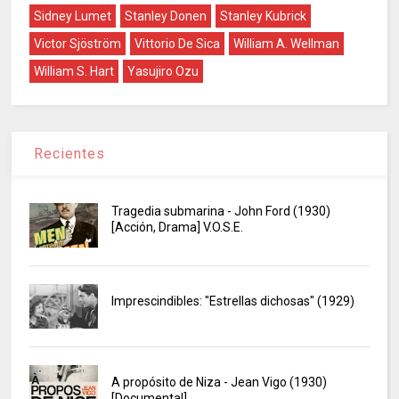
Sidney Lumet
Stanley Donen
Stanley Kubrick
Victor Sjöström
Vittorio De Sica
William A. Wellman
William S. Hart
Yasujiro Ozu
Recientes
Tragedia submarina - John Ford (1930)
[Acción, Drama] V.O.S.E.
Imprescindibles: "Estrellas dichosas" (1929)
A propósito de Niza - Jean Vigo (1930)
[Documental]