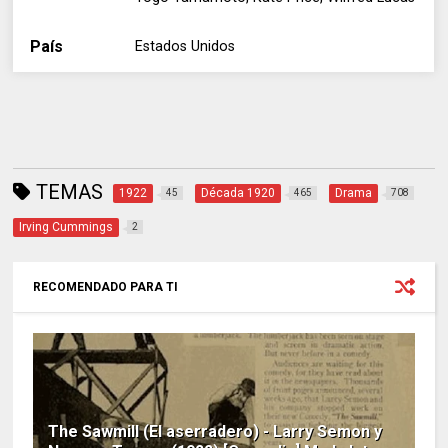
País
Estados Unidos
TEMAS
1922
Década 1920
Drama
45
465
708
Irving Cummings
2
RECOMENDADO PARA TI
The Sawmill (El aserradero) - Larry Semon y