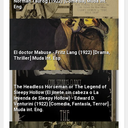
Norman Taurog (1922) [Comedia] Muda Int.
Eng.
El doctor Mabuse - Fritz Lang (1922) [Drama,
Thriller] Muda Int. Esp.
The Headless Horseman or The Legend of
Sleepy Hollow (El jinete sin cabeza o La
leyenda de Sleepy Hollow) - Edward D.
Venturini (1922) [Comedia, Fantasía, Terror]
Muda int. Eng.