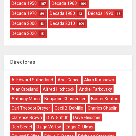
Década 1950
Década 1960
187
104
Década 1970
Década 1980
Década 1990
89
43
16
Década 2000
Década 2010
43
109
Década 2020
15
Directores
A. Edward Sutherland
Abel Gance
Akira Kurosawa
Alan Crosland
Alfred Hitchcock
Andrei Tarkovsky
Anthony Mann
Benjamin Christensen
Buster Keaton
Carl Theodor Dreyer
Cecil B. DeMille
Charles Chaplin
Clarence Brown
D. W. Griffith
Dave Fleischer
Don Siegel
Dziga Vértov
Edgar G. Ulmer