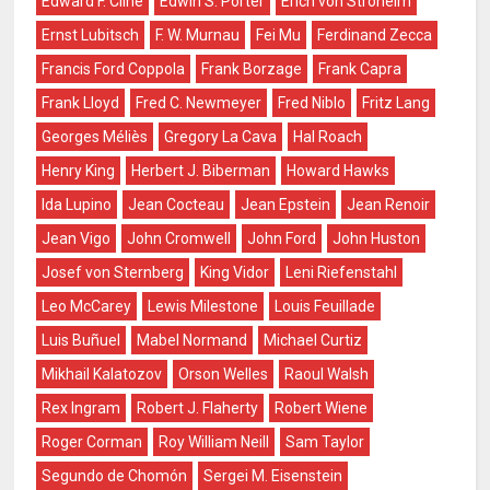
Edward F. Cline
Edwin S. Porter
Erich von Stroheim
Ernst Lubitsch
F. W. Murnau
Fei Mu
Ferdinand Zecca
Francis Ford Coppola
Frank Borzage
Frank Capra
Frank Lloyd
Fred C. Newmeyer
Fred Niblo
Fritz Lang
Georges Méliès
Gregory La Cava
Hal Roach
Henry King
Herbert J. Biberman
Howard Hawks
Ida Lupino
Jean Cocteau
Jean Epstein
Jean Renoir
Jean Vigo
John Cromwell
John Ford
John Huston
Josef von Sternberg
King Vidor
Leni Riefenstahl
Leo McCarey
Lewis Milestone
Louis Feuillade
Luis Buñuel
Mabel Normand
Michael Curtiz
Mikhail Kalatozov
Orson Welles
Raoul Walsh
Rex Ingram
Robert J. Flaherty
Robert Wiene
Roger Corman
Roy William Neill
Sam Taylor
Segundo de Chomón
Sergei M. Eisenstein