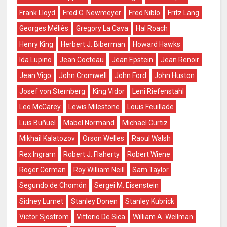
Frank Lloyd
Fred C. Newmeyer
Fred Niblo
Fritz Lang
Georges Méliès
Gregory La Cava
Hal Roach
Henry King
Herbert J. Biberman
Howard Hawks
Ida Lupino
Jean Cocteau
Jean Epstein
Jean Renoir
Jean Vigo
John Cromwell
John Ford
John Huston
Josef von Sternberg
King Vidor
Leni Riefenstahl
Leo McCarey
Lewis Milestone
Louis Feuillade
Luis Buñuel
Mabel Normand
Michael Curtiz
Mikhail Kalatozov
Orson Welles
Raoul Walsh
Rex Ingram
Robert J. Flaherty
Robert Wiene
Roger Corman
Roy William Neill
Sam Taylor
Segundo de Chomón
Sergei M. Eisenstein
Sidney Lumet
Stanley Donen
Stanley Kubrick
Victor Sjöström
Vittorio De Sica
William A. Wellman