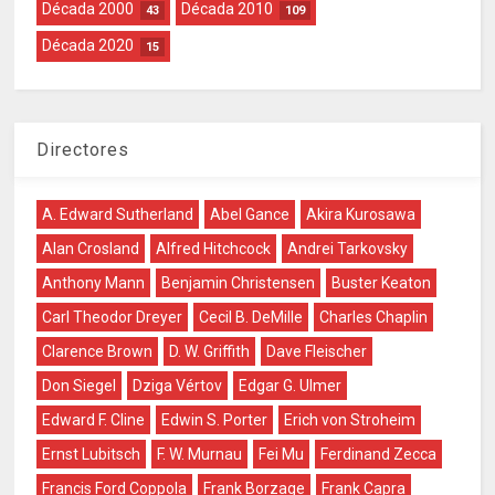
Década 2000
Década 2010
43
109
Década 2020
15
Directores
A. Edward Sutherland
Abel Gance
Akira Kurosawa
Alan Crosland
Alfred Hitchcock
Andrei Tarkovsky
Anthony Mann
Benjamin Christensen
Buster Keaton
Carl Theodor Dreyer
Cecil B. DeMille
Charles Chaplin
Clarence Brown
D. W. Griffith
Dave Fleischer
Don Siegel
Dziga Vértov
Edgar G. Ulmer
Edward F. Cline
Edwin S. Porter
Erich von Stroheim
Ernst Lubitsch
F. W. Murnau
Fei Mu
Ferdinand Zecca
Francis Ford Coppola
Frank Borzage
Frank Capra