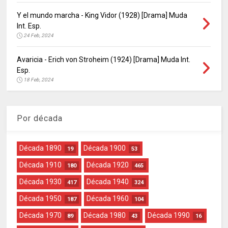
Y el mundo marcha - King Vidor (1928) [Drama] Muda
Int. Esp.
24 Feb, 2024
Avaricia - Erich von Stroheim (1924) [Drama] Muda Int.
Esp.
18 Feb, 2024
Por década
Década 1890
Década 1900
19
53
Década 1910
Década 1920
180
465
Década 1930
Década 1940
417
324
Década 1950
Década 1960
187
104
Década 1970
Década 1980
Década 1990
89
43
16