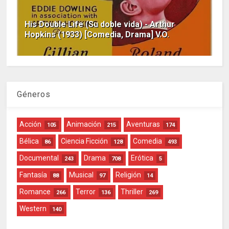
His Double Life (Su doble vida) - Arthur
Hopkins (1933) [Comedia, Drama] V.O.
Géneros
Acción
Animación
Aventuras
105
215
174
Bélica
Ciencia Ficción
Comedia
86
128
493
Documental
Drama
Erótica
243
708
5
Fantasía
Musical
Religión
88
97
14
Romance
Terror
Thriller
266
136
269
Western
140