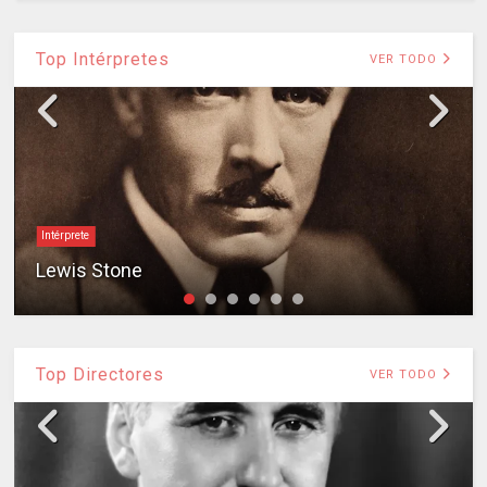
Top Intérpretes
VER TODO
Intérprete
Lewis Stone
Top Directores
VER TODO