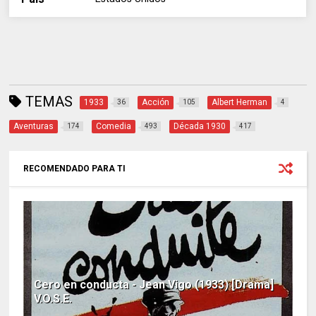
TEMAS
1933
Acción
Albert Herman
36
105
4
Aventuras
Comedia
Década 1930
174
493
417
RECOMENDADO PARA TI
Cero en conducta - Jean Vigo (1933) [Drama]
V.O.S.E.