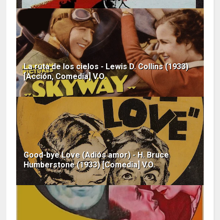
La ruta de los cielos - Lewis D. Collins (1933)
[Acción, Comedia] V.O.
Good-bye Love (Adiós amor) - H. Bruce
Humberstone (1933) [Comedia] V.O.