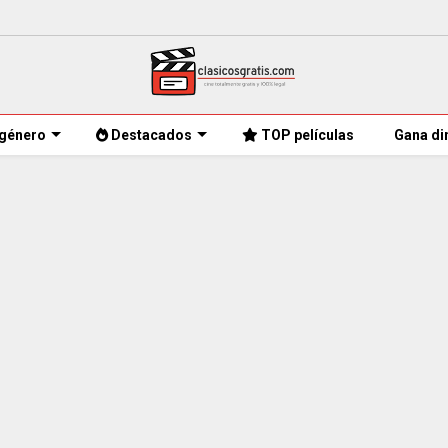
género
Destacados
TOP películas
Gana di