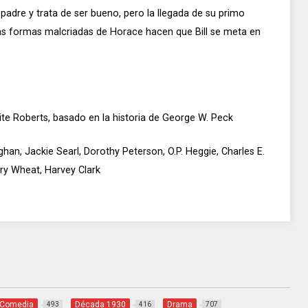
u padre y trata de ser bueno, pero la llegada de su primo
Las formas malcriadas de Horace hacen que Bill se meta en
te Roberts, basado en la historia de George W. Peck
an, Jackie Searl, Dorothy Peterson, O.P. Heggie, Charles E.
ry Wheat, Harvey Clark
Comedia
Década 1930
Drama
493
416
707