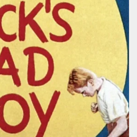
Intérprete
Alice Terry
Ramón
Alice Terry
Novarro
Director
Anthony Mann