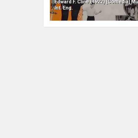
Edward F. Cline (1922) [Comedia] M
Int. Eng.