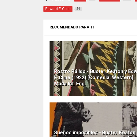
Edward F. Cline
24
RECOMENDADO PARA TI
Rostro Pálido - Buster Keaton y Ed
F. Cline (1922) [Comedia, Western]
Muda Int. Eng.
Sueños imposibles - Buster Keaton 