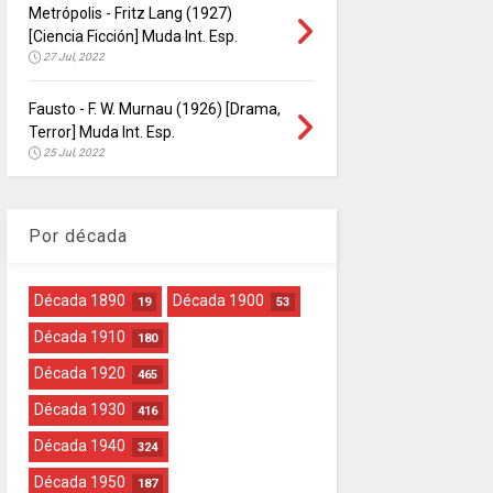
Metrópolis - Fritz Lang (1927)
[Ciencia Ficción] Muda Int. Esp.
27 Jul, 2022
Fausto - F. W. Murnau (1926) [Drama,
Terror] Muda Int. Esp.
25 Jul, 2022
Por década
Década 1890
Década 1900
19
53
Década 1910
180
Década 1920
465
Década 1930
416
Década 1940
324
Década 1950
187