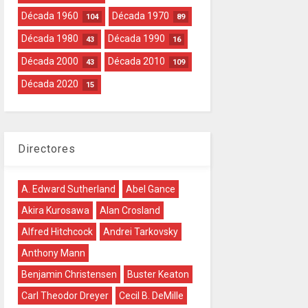
Década 1960
Década 1970
104
89
Década 1980
Década 1990
43
16
Década 2000
Década 2010
43
109
Década 2020
15
Directores
A. Edward Sutherland
Abel Gance
Akira Kurosawa
Alan Crosland
Alfred Hitchcock
Andrei Tarkovsky
Anthony Mann
Benjamin Christensen
Buster Keaton
Carl Theodor Dreyer
Cecil B. DeMille