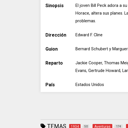
Sinopsis
El joven Bill Peck adora a s
Horace, altera sus planes. 
problemas.
Dirección
Edward F. Cline
Guion
Bernard Schubert y Margueri
Reparto
Jackie Cooper, Thomas Meigh
Evans, Gertrude Howard, Lar
País
Estados Unidos
TEMAS
1934
Aventuras
50
174