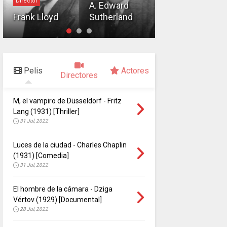
Director
Director
A. Edward
Frank Lloyd
Sutherland
Henry King
Pelis
Actores
Directores
M, el vampiro de Düsseldorf - Fritz
Lang (1931) [Thriller]
31 Jul, 2022
Luces de la ciudad - Charles Chaplin
(1931) [Comedia]
31 Jul, 2022
El hombre de la cámara - Dziga
Vértov (1929) [Documental]
28 Jul, 2022