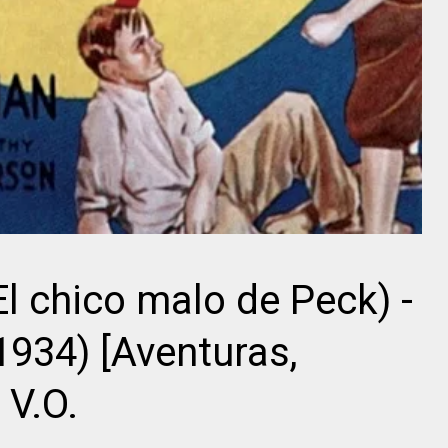
Roger
Anthony
Corman
Mann
l chico malo de Peck) -
1934) [Aventuras,
 V.O.