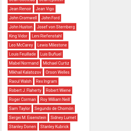
Jean Renoir
Jean Vigo
John Cromwell
John Ford
John Huston
Josef von Sternberg
King Vidor
Leni Riefenstahl
Leo McCarey
Lewis Milestone
Louis Feuillade
Luis Buñuel
Mabel Normand
Michael Curtiz
Mikhail Kalatozov
Orson Welles
Raoul Walsh
Rex Ingram
Robert J. Flaherty
Robert Wiene
Roger Corman
Roy William Neill
Sam Taylor
Segundo de Chomón
Sergei M. Eisenstein
Sidney Lumet
Stanley Donen
Stanley Kubrick