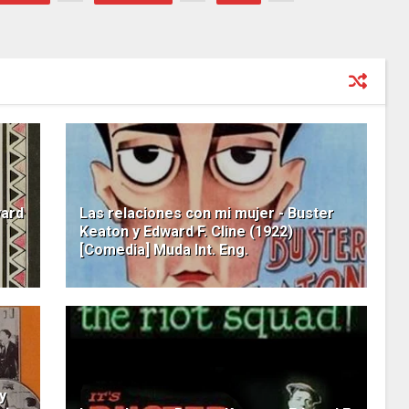
ward
Las relaciones con mi mujer - Buster
Keaton y Edward F. Cline (1922)
[Comedia] Muda Int. Eng.
y