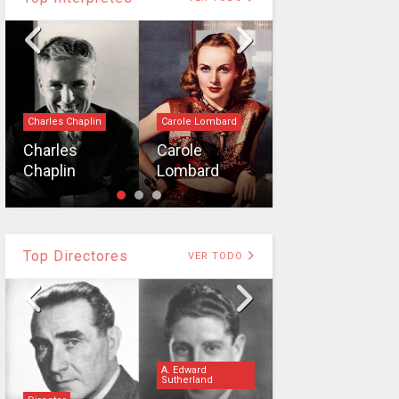
Charles Chaplin
Carole Lombard
Buster Keaton
Charles
Carole
Buster
Chaplin
Lombard
Keaton
Top Directores
VER TODO
A. Edward
Sutherland