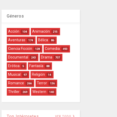
Géneros
Acción
Animación
104
215
Aventuras
Bélica
174
86
Ciencia Ficción
Comedia
128
493
Documental
Drama
243
707
Erótica
Fantasía
5
88
Musical
Religión
97
14
Romance
Terror
266
136
Thriller
Western
269
140
Top Intérpretes
VER TODO