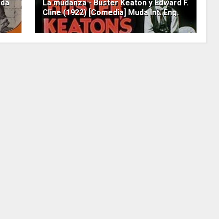
uda
La mudanza - Buster Keaton y Edward F.
Cline (1922) [Comedia] Muda Int. Eng.