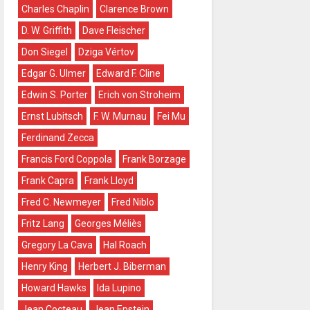
Charles Chaplin
Clarence Brown
D. W. Griffith
Dave Fleischer
Don Siegel
Dziga Vértov
Edgar G. Ulmer
Edward F. Cline
Edwin S. Porter
Erich von Stroheim
Ernst Lubitsch
F. W. Murnau
Fei Mu
Ferdinand Zecca
Francis Ford Coppola
Frank Borzage
Frank Capra
Frank Lloyd
Fred C. Newmeyer
Fred Niblo
Fritz Lang
Georges Méliès
Gregory La Cava
Hal Roach
Henry King
Herbert J. Biberman
Howard Hawks
Ida Lupino
Jean Cocteau
Jean Epstein