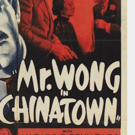
Director
Director
George
William Nigh
Nichols
Charles Chaplin
Alfred Hitchcock