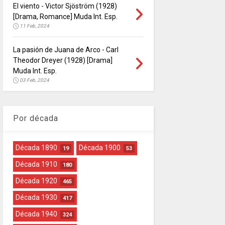
El viento - Victor Sjöström (1928)
[Drama, Romance] Muda Int. Esp.
11 Feb, 2024
La pasión de Juana de Arco - Carl
Theodor Dreyer (1928) [Drama]
Muda Int. Esp.
03 Feb, 2024
Por década
Década 1890
Década 1900
19
53
Década 1910
180
Década 1920
465
Década 1930
417
Década 1940
324