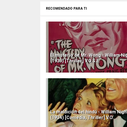
RECOMENDADO PARA TI
El misterio de Mr. Wong - William Ni
(1939) [Thriller] V.O.S.E.
La maldición del hindú - William Nigh
(1934) [Comedia, Thriller] V.O.