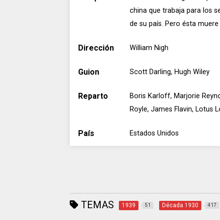
china que trabaja para los s
de su país. Pero ésta muere
Dirección
William Nigh
Guion
Scott Darling, Hugh Wiley
Reparto
Boris Karloff, Marjorie Reyn
Royle, James Flavin, Lotus 
País
Estados Unidos
TEMAS
1939
Década 1930
51
417