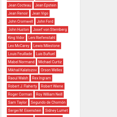
Jean Cocteau
Jean Epstein
Jean Renoir
Jean Vigo
John Cromwell
John Ford
John Huston
Josef von Sternberg
King Vidor
Leni Riefenstahl
Leo McCarey
Lewis Milestone
Louis Feuillade
Luis Buñuel
Mabel Normand
Michael Curtiz
Mikhail Kalatozov
Orson Welles
Raoul Walsh
Rex Ingram
Robert J. Flaherty
Robert Wiene
Roger Corman
Roy William Neill
Sam Taylor
Segundo de Chomón
Sergei M. Eisenstein
Sidney Lumet