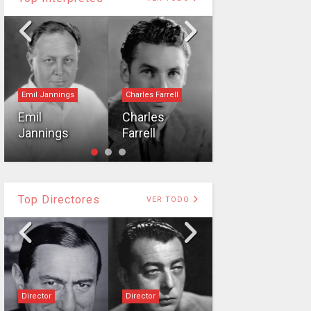
Emil Jannings
Charles Farrell
Intérprete
Emil
Charles
William
Jannings
Farrell
Powell
Top Directores
VER TODO
Director
Director