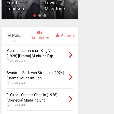
Director
Ernst
Lewis
Lubitsch
Milestone
King Vidor
Pelis
Actores
Directores
Y el mundo marcha - King Vidor
(1928) [Drama] Muda Int. Esp.
24 Feb, 2024
Avaricia - Erich von Stroheim (1924)
[Drama] Muda Int. Esp.
18 Feb, 2024
El Circo - Charles Chaplin (1928)
[Comedia] Muda Int. Eng.
17 Feb, 2024