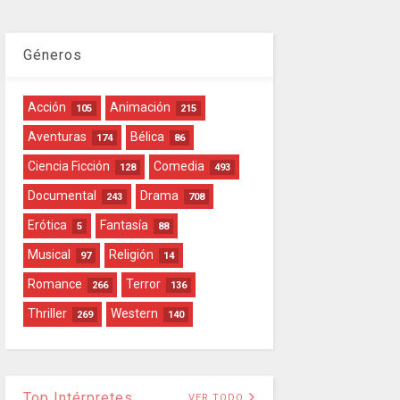
Géneros
Acción
Animación
105
215
Aventuras
Bélica
174
86
Ciencia Ficción
Comedia
128
493
Documental
Drama
243
708
Erótica
Fantasía
5
88
Musical
Religión
97
14
Romance
Terror
266
136
Thriller
Western
269
140
Top Intérpretes
VER TODO