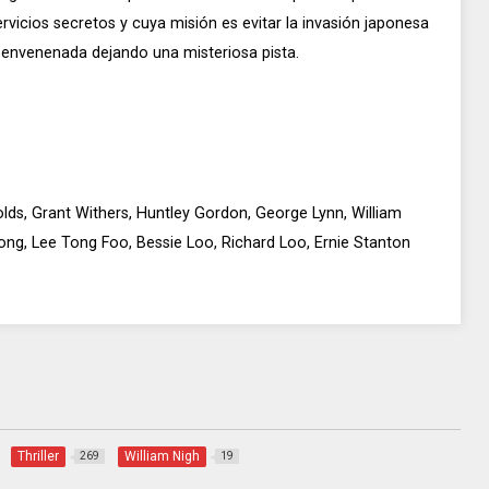
ervicios secretos y cuya misión es evitar la invasión japonesa
 envenenada dejando una misteriosa pista.
olds, Grant Withers, Huntley Gordon, George Lynn, William
Long, Lee Tong Foo, Bessie Loo, Richard Loo, Ernie Stanton
Thriller
William Nigh
269
19