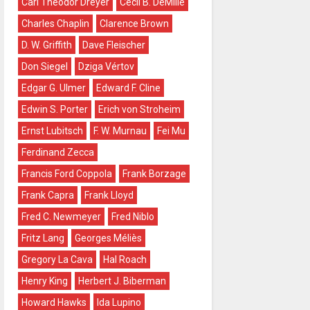
Carl Theodor Dreyer
Cecil B. DeMille
Charles Chaplin
Clarence Brown
D. W. Griffith
Dave Fleischer
Don Siegel
Dziga Vértov
Edgar G. Ulmer
Edward F. Cline
Edwin S. Porter
Erich von Stroheim
Ernst Lubitsch
F. W. Murnau
Fei Mu
Ferdinand Zecca
Francis Ford Coppola
Frank Borzage
Frank Capra
Frank Lloyd
Fred C. Newmeyer
Fred Niblo
Fritz Lang
Georges Méliès
Gregory La Cava
Hal Roach
Henry King
Herbert J. Biberman
Howard Hawks
Ida Lupino