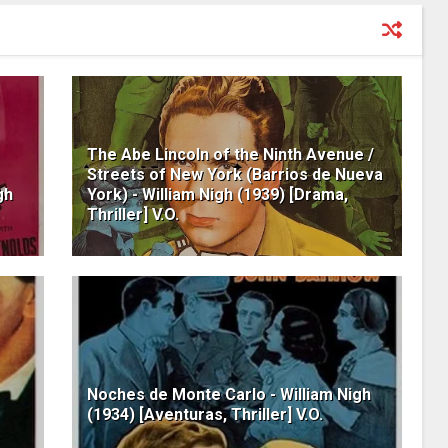
The Abe Lincoln of the Ninth Avenue /
Streets of New York (Barrios de Nueva
gh
York) - William Nigh (1939) [Drama,
Thriller] V.O.
Noches de Monte Carlo - William Nigh
(1934) [Aventuras, Thriller] V.O.