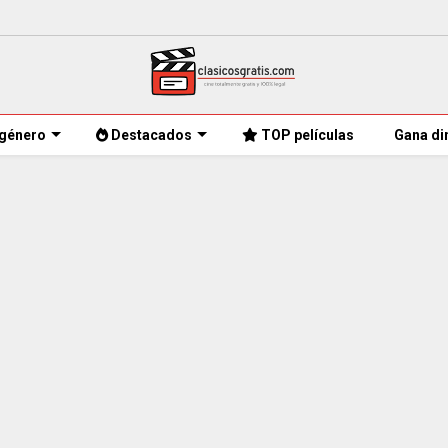
género
Destacados
TOP películas
Gana di