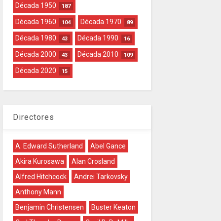
Década 1950
187
Década 1960
Década 1970
104
89
Década 1980
Década 1990
43
16
Década 2000
Década 2010
43
109
Década 2020
15
Directores
A. Edward Sutherland
Abel Gance
Akira Kurosawa
Alan Crosland
Alfred Hitchcock
Andrei Tarkovsky
Anthony Mann
Benjamin Christensen
Buster Keaton