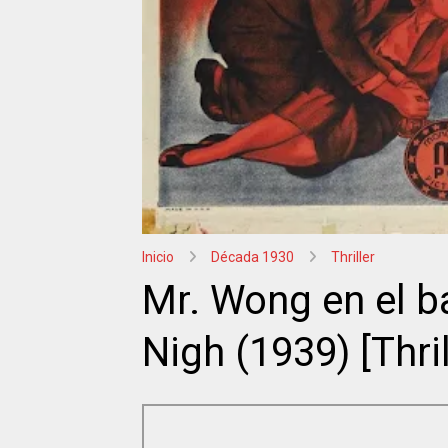
Inicio
Década 1930
Thriller
Mr. Wong en el ba
Nigh (1939) [Thril