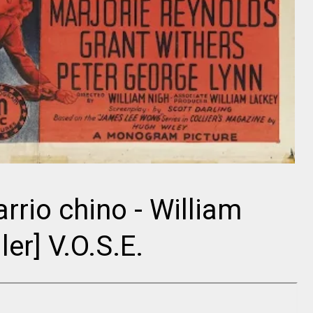
Charles
Alfred
Chaplin
Hitchcock
rrio chino - William
ler] V.O.S.E.