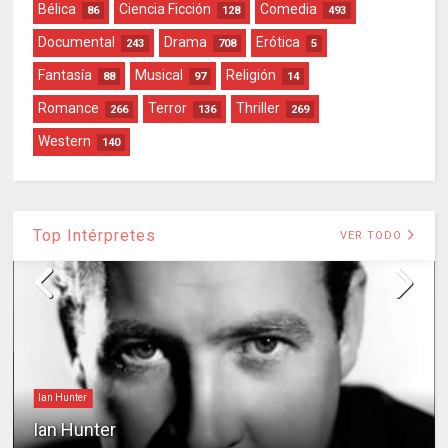
Bélica
Ciencia Ficción
Comedia
86
128
493
Documental
Drama
Erótica
243
708
5
Fantasía
Musical
Religión
88
97
14
Romance
Terror
Thriller
266
136
269
Western
140
Top Intérpretes
VER TODO
Ian Hunter
Ian Hunter