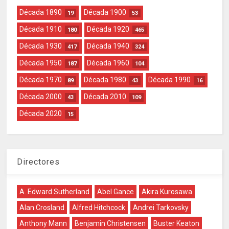
Década 1890
Década 1900
19
53
Década 1910
Década 1920
180
465
Década 1930
Década 1940
417
324
Década 1950
Década 1960
187
104
Década 1970
Década 1980
Década 1990
89
43
16
Década 2000
Década 2010
43
109
Década 2020
15
Directores
A. Edward Sutherland
Abel Gance
Akira Kurosawa
Alan Crosland
Alfred Hitchcock
Andrei Tarkovsky
Anthony Mann
Benjamin Christensen
Buster Keaton