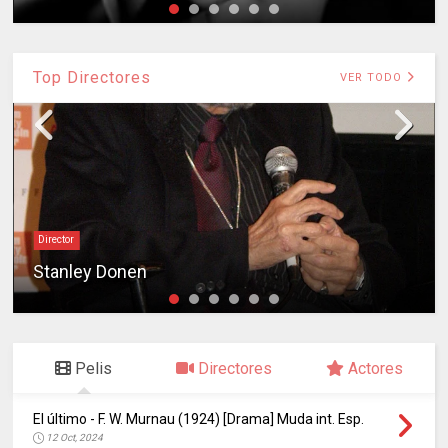
Top Directores
VER TODO
Director
Stanley Donen
Pelis
Directores
Actores
El último - F. W. Murnau (1924) [Drama] Muda int. Esp.
12 Oct, 2024