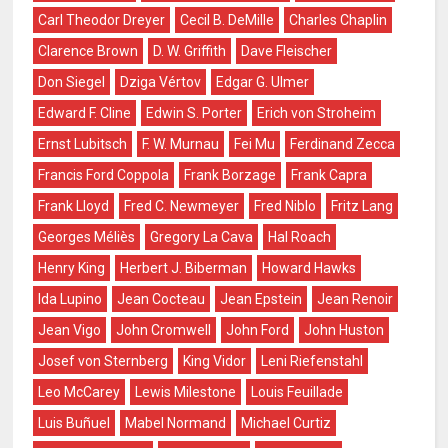
Carl Theodor Dreyer
Cecil B. DeMille
Charles Chaplin
Clarence Brown
D. W. Griffith
Dave Fleischer
Don Siegel
Dziga Vértov
Edgar G. Ulmer
Edward F. Cline
Edwin S. Porter
Erich von Stroheim
Ernst Lubitsch
F. W. Murnau
Fei Mu
Ferdinand Zecca
Francis Ford Coppola
Frank Borzage
Frank Capra
Frank Lloyd
Fred C. Newmeyer
Fred Niblo
Fritz Lang
Georges Méliès
Gregory La Cava
Hal Roach
Henry King
Herbert J. Biberman
Howard Hawks
Ida Lupino
Jean Cocteau
Jean Epstein
Jean Renoir
Jean Vigo
John Cromwell
John Ford
John Huston
Josef von Sternberg
King Vidor
Leni Riefenstahl
Leo McCarey
Lewis Milestone
Louis Feuillade
Luis Buñuel
Mabel Normand
Michael Curtiz