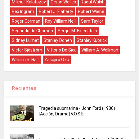
Mikhail Kalatozov
Orson Welles
Raoul Walsh
Rex Ingram
Robert J. Flaherty
Robert Wiene
Roger Corman
Roy William Neill
Sam Taylor
Segundo de Chomón
Sergei M. Eisenstein
Sidney Lumet
Stanley Donen
Stanley Kubrick
Victor Sjöström
Vittorio De Sica
William A. Wellman
William S. Hart
Yasujiro Ozu
Recientes
Tragedia submarina - John Ford (1930)
[Acción, Drama] V.O.S.E.