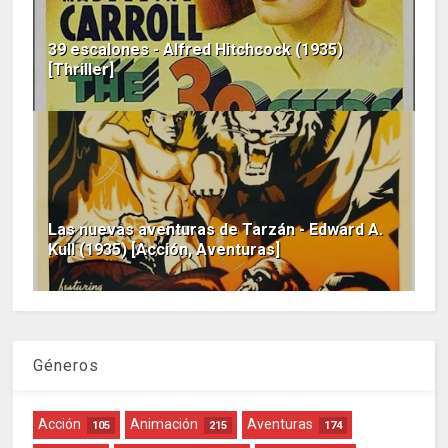
39 escalones - Alfred Hitchcock (1935)
[Thriller]
Las nuevas aventuras de Tarzán - Edward A.
Kull (1935) [Acción, Aventuras]
Géneros
Acción
Animación
Aventuras
105
215
174