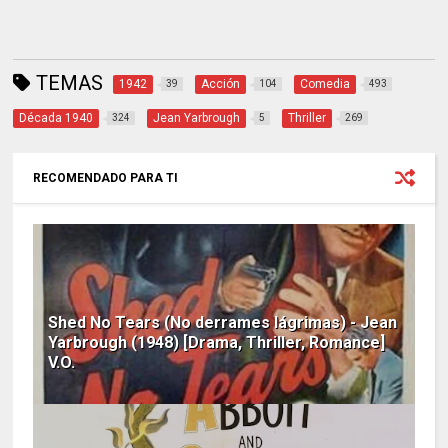
TEMAS
1942
Acción
Comedia
39
104
493
Década 1940
Jean Yarbrough
Thriller
324
5
269
RECOMENDADO PARA TI
Shed No Tears (No derrames lágrimas) - Jean
Yarbrough (1948) [Drama, Thriller, Romance]
V.O.