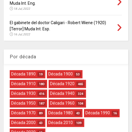
Muda Int. Eng.
18 Jul, 2022
El gabinete del doctor Caligari - Robert Wiene (1920)
[Terror] Muda Int. Esp.
16 Jul, 2022
Por década
Década 1890
Década 1900
19
53
Década 1910
Década 1920
180
465
Década 1930
Década 1940
416
324
Década 1950
Década 1960
187
104
Década 1970
Década 1980
Década 1990
89
43
16
Década 2000
Década 2010
43
109