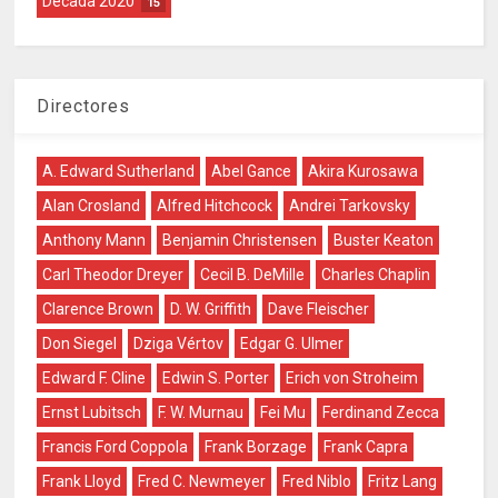
Década 2020
15
Directores
A. Edward Sutherland
Abel Gance
Akira Kurosawa
Alan Crosland
Alfred Hitchcock
Andrei Tarkovsky
Anthony Mann
Benjamin Christensen
Buster Keaton
Carl Theodor Dreyer
Cecil B. DeMille
Charles Chaplin
Clarence Brown
D. W. Griffith
Dave Fleischer
Don Siegel
Dziga Vértov
Edgar G. Ulmer
Edward F. Cline
Edwin S. Porter
Erich von Stroheim
Ernst Lubitsch
F. W. Murnau
Fei Mu
Ferdinand Zecca
Francis Ford Coppola
Frank Borzage
Frank Capra
Frank Lloyd
Fred C. Newmeyer
Fred Niblo
Fritz Lang