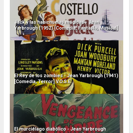
Jack y las habichuelas mágicas - Jean
Yarbrough (1952) [Comedia, Fantasía, Musical]
El Rey de los zombies - Jean Yarbrough (1941)
[Comedia, Terror] V.O.S.E.
El murciélago diabólico - Jean Yarbrough