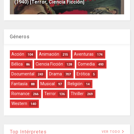
(1940) [Terror, Ciencia Ficción]
Géneros
Acción
Animación
Aventuras
104
215
174
Bélica
Ciencia Ficción
Comedia
86
128
493
Documental
Drama
Erótica
243
707
5
Fantasía
Musical
Religión
88
97
14
Romance
Terror
Thriller
266
136
269
Western
140
Top Intérpretes
VER TODO