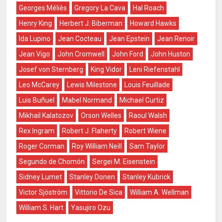
Georges Méliès
Gregory La Cava
Hal Roach
Henry King
Herbert J. Biberman
Howard Hawks
Ida Lupino
Jean Cocteau
Jean Epstein
Jean Renoir
Jean Vigo
John Cromwell
John Ford
John Huston
Josef von Sternberg
King Vidor
Leni Riefenstahl
Leo McCarey
Lewis Milestone
Louis Feuillade
Luis Buñuel
Mabel Normand
Michael Curtiz
Mikhail Kalatozov
Orson Welles
Raoul Walsh
Rex Ingram
Robert J. Flaherty
Robert Wiene
Roger Corman
Roy William Neill
Sam Taylor
Segundo de Chomón
Sergei M. Eisenstein
Sidney Lumet
Stanley Donen
Stanley Kubrick
Victor Sjöström
Vittorio De Sica
William A. Wellman
William S. Hart
Yasujiro Ozu