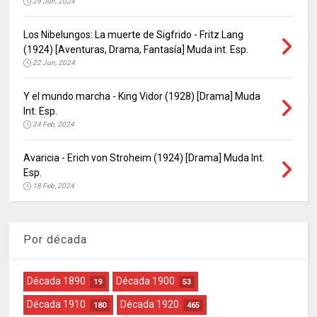
29 Jun, 2024
Los Nibelungos: La muerte de Sigfrido - Fritz Lang
(1924) [Aventuras, Drama, Fantasía] Muda int. Esp.
22 Jun, 2024
Y el mundo marcha - King Vidor (1928) [Drama] Muda
Int. Esp.
24 Feb, 2024
Avaricia - Erich von Stroheim (1924) [Drama] Muda Int.
Esp.
18 Feb, 2024
Por década
Década 1890
Década 1900
19
53
Década 1910
Década 1920
180
465