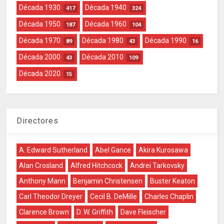
Década 1930
Década 1940
417
324
Década 1950
Década 1960
187
104
Década 1970
Década 1980
Década 1990
89
43
16
Década 2000
Década 2010
43
109
Década 2020
15
Directores
A. Edward Sutherland
Abel Gance
Akira Kurosawa
Alan Crosland
Alfred Hitchcock
Andrei Tarkovsky
Anthony Mann
Benjamin Christensen
Buster Keaton
Carl Theodor Dreyer
Cecil B. DeMille
Charles Chaplin
Clarence Brown
D. W. Griffith
Dave Fleischer