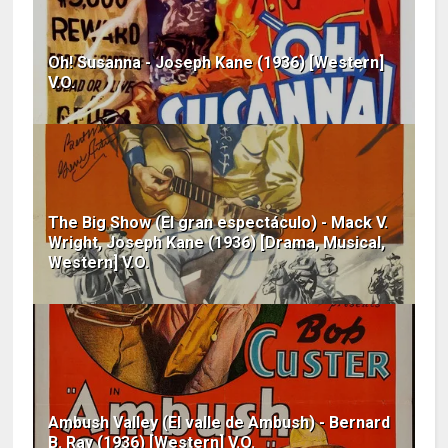
Oh! Susanna - Joseph Kane (1936) [Western]
V.O.
The Big Show (El gran espectáculo) - Mack V.
Wright, Joseph Kane (1936) [Drama, Musical,
Western] V.O.
Ambush Valley (El valle de Ambush) - Bernard
B. Ray (1936) [Western] V.O.