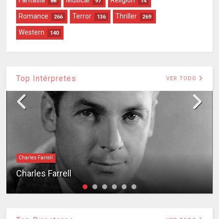
Fantasía
Musical
Religión
88
97
14
Romance
Terror
Thriller
266
136
269
Western
140
Top Intérpretes
VER TODO
Charles Farrell
Charles Farrell