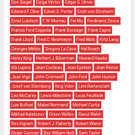
Don Siegel
Dziga Vértov
Edgar G. Ulmer
Edward F. Cline
Edwin S. Porter
Erich von Stroheim
Ernst Lubitsch
F. W. Murnau
Fei Mu
Ferdinand Zecca
Francis Ford Coppola
Frank Borzage
Frank Capra
Frank Lloyd
Fred C. Newmeyer
Fred Niblo
Fritz Lang
Georges Méliès
Gregory La Cava
Hal Roach
Henry King
Herbert J. Biberman
Howard Hawks
Ida Lupino
Jean Cocteau
Jean Epstein
Jean Renoir
Jean Vigo
John Cromwell
John Ford
John Huston
Josef von Sternberg
King Vidor
Leni Riefenstahl
Leo McCarey
Lewis Milestone
Louis Feuillade
Luis Buñuel
Mabel Normand
Michael Curtiz
Mikhail Kalatozov
Orson Welles
Raoul Walsh
Rex Ingram
Robert J. Flaherty
Robert Wiene
Roger Corman
Roy William Neill
Sam Taylor