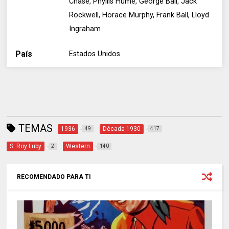
Chase, Phyllis Hume, George Ball, Jack
Rockwell, Horace Murphy, Frank Ball, Lloyd
Ingraham
País
Estados Unidos
TEMAS
1936
Década 1930
49
417
S. Roy Luby
Western
2
140
RECOMENDADO PARA TI