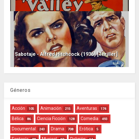
Sabotaje - Alfred Hitchcock (1936) [Thriller]
Géneros
Acción
Animación
Aventuras
105
215
174
Bélica
Ciencia Ficción
Comedia
86
128
493
Documental
Drama
Erótica
243
708
5