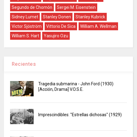
Segundo de Chomón
Sergei M. Eisenstein
Sidney Lumet
Stanley Donen
Stanley Kubrick
Victor Sjöström
Vittorio De Sica
William A. Wellman
William S. Hart
Yasujiro Ozu
Recientes
Tragedia submarina - John Ford (1930)
[Acción, Drama] V.O.S.E.
Imprescindibles: "Estrellas dichosas" (1929)