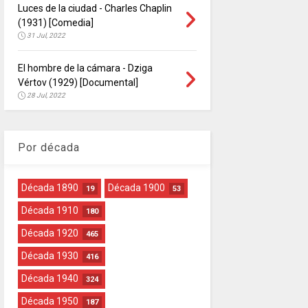
Luces de la ciudad - Charles Chaplin
(1931) [Comedia]
31 Jul, 2022
El hombre de la cámara - Dziga
Vértov (1929) [Documental]
28 Jul, 2022
Por década
Década 1890
Década 1900
19
53
Década 1910
180
Década 1920
465
Década 1930
416
Década 1940
324
Década 1950
187