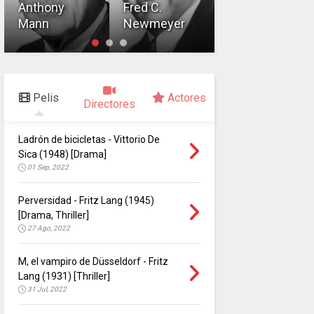
Anthony
Fred C.
Frank
Mann
Newmeyer
Borzage
Pelis
Actores
Directores
Ladrón de bicicletas - Vittorio De
Sica (1948) [Drama]
01 Sep, 2022
Perversidad - Fritz Lang (1945)
[Drama, Thriller]
27 Ago, 2022
M, el vampiro de Düsseldorf - Fritz
Lang (1931) [Thriller]
31 Jul, 2022