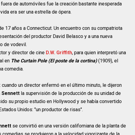
 y fuera de automóviles fue la creación bastante inesperada
vida era ser una estrella de ópera.
de 17 años a Connecticut. Un encuentro con su compatriota
resentación del productor David Belasco y a una nueva
o de vodevil.
tor y director de cine
D.W. Griffith
, para quien interpretó una
pal en
The Curtain Pole (El poste de la cortina)
(1909), el
na comedia.
: cuando un director enfermó en el último minuto, le dijeron
a
Sennett
la supervisión de la producción de su unidad de
ido su propio estudio en Hollywood y se había convertido
tados Unidos: "un productor de risas".
nnett
se convirtió en una versión californiana de la planta de
 comedias se produjeron a la velocidad vigorizante de la