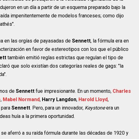
odujeron en un día a partir de un esquema preparado bajo la
traída impenitentemente de modelos franceses; como dijo
athés".
ica en las orgías de payasadas de
Sennett
, la fórmula era en
aracterización en favor de estereotipos con los que el público
ett
también emitió reglas estrictas que regulan el tipo de
aró que solo existían dos categorías reales de gags: "la
da".
anos de
Sennett
fue impresionante. En un momento,
Charles
e
,
Mabel Normand
,
Harry Langdon
,
Harold Lloyd
,
n para
Sennett
. Pero, para un innovador,
Keystone
era un
deas huía a la primera oportunidad.
 se aferró a su raída fórmula durante las décadas de 1920 y