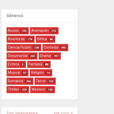
Géneros
Acción
Animación
104
215
Aventuras
Bélica
174
86
Ciencia Ficción
Comedia
128
493
Documental
Drama
243
707
Erótica
Fantasía
5
88
Musical
Religión
97
14
Romance
Terror
266
136
Thriller
Western
269
140
Top Intérpretes
VER TODO