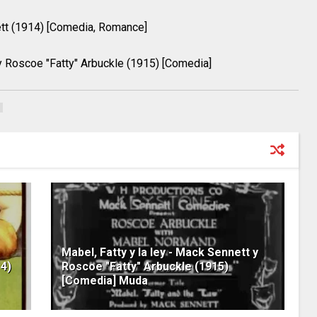
tt (1914) [Comedia, Romance]
y Roscoe "Fatty" Arbuckle (1915) [Comedia]
Mabel, Fatty y la ley - Mack Sennett y
14)
Roscoe "Fatty" Arbuckle (1915)
[Comedia] Muda