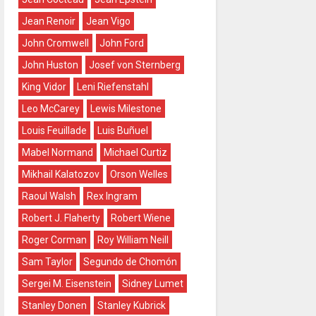
Jean Renoir
Jean Vigo
John Cromwell
John Ford
John Huston
Josef von Sternberg
King Vidor
Leni Riefenstahl
Leo McCarey
Lewis Milestone
Louis Feuillade
Luis Buñuel
Mabel Normand
Michael Curtiz
Mikhail Kalatozov
Orson Welles
Raoul Walsh
Rex Ingram
Robert J. Flaherty
Robert Wiene
Roger Corman
Roy William Neill
Sam Taylor
Segundo de Chomón
Sergei M. Eisenstein
Sidney Lumet
Stanley Donen
Stanley Kubrick