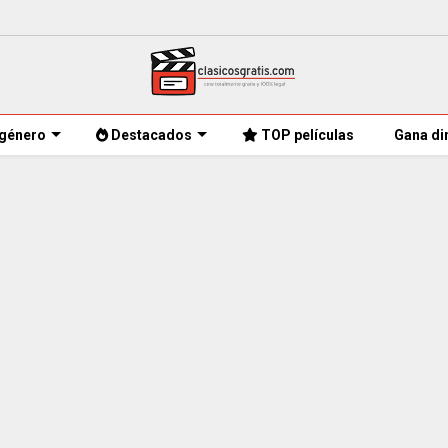
género
Destacados
TOP películas
Gana di