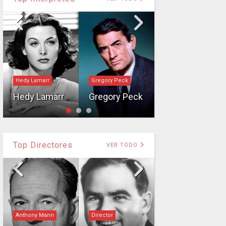
Hedy Lamarr
Gregory Peck
Intérprete
Hedy Lamarr
Gregory Peck
Janet Gaynor
Top Directores
VER TODO
Anthony Mann
Director
Director