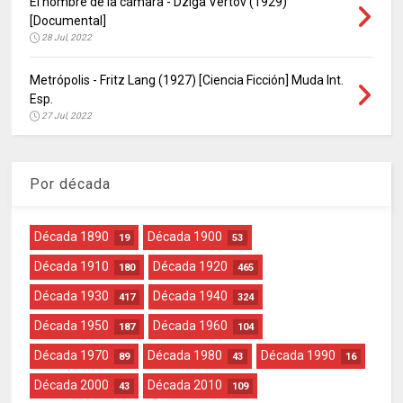
El hombre de la cámara - Dziga Vértov (1929)
[Documental]
28 Jul, 2022
Metrópolis - Fritz Lang (1927) [Ciencia Ficción] Muda Int.
Esp.
27 Jul, 2022
Por década
Década 1890
Década 1900
19
53
Década 1910
Década 1920
180
465
Década 1930
Década 1940
417
324
Década 1950
Década 1960
187
104
Década 1970
Década 1980
Década 1990
89
43
16
Década 2000
Década 2010
43
109