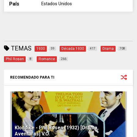
País
Estados Unidos
TEMAS
1930
Década 1930
Drama
59
417
708
Phil Rosen
Romance
8
266
RECOMENDADO PARA TI
Klondike - Phil Rosen (1932) [Drama,
Aventuras] V.O.