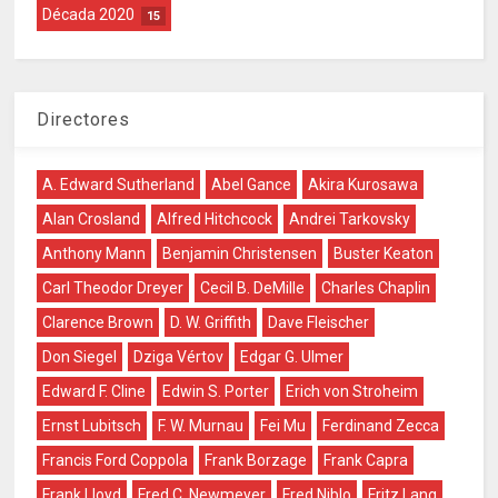
Década 2020
15
Directores
A. Edward Sutherland
Abel Gance
Akira Kurosawa
Alan Crosland
Alfred Hitchcock
Andrei Tarkovsky
Anthony Mann
Benjamin Christensen
Buster Keaton
Carl Theodor Dreyer
Cecil B. DeMille
Charles Chaplin
Clarence Brown
D. W. Griffith
Dave Fleischer
Don Siegel
Dziga Vértov
Edgar G. Ulmer
Edward F. Cline
Edwin S. Porter
Erich von Stroheim
Ernst Lubitsch
F. W. Murnau
Fei Mu
Ferdinand Zecca
Francis Ford Coppola
Frank Borzage
Frank Capra
Frank Lloyd
Fred C. Newmeyer
Fred Niblo
Fritz Lang