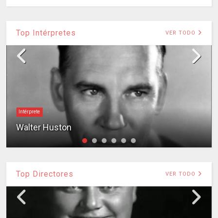
Top Intérpretes
VER TODO
Intérprete
Walter Huston
Top Directores
VER TODO