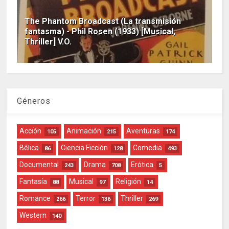
The Phantom Broadcast (La transmisión
fantasma) - Phil Rosen (1933) [Musical,
Thriller] V.O.
Géneros
Acción
Animación
Aventuras
105
215
174
Bélica
Ciencia Ficción
Comedia
86
128
493
Documental
Drama
Erótica
243
708
5
Fantasía
Musical
Religión
88
97
14
Romance
Terror
Thriller
266
136
269
Western
140