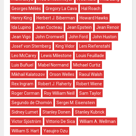
Georges Méliès
Gregory La Cava
Hal Roach
Henry King
Herbert J. Biberman
Howard Hawks
Ida Lupino
Jean Cocteau
Jean Epstein
Jean Renoir
Jean Vigo
John Cromwell
John Ford
John Huston
Josef von Sternberg
King Vidor
Leni Riefenstahl
Leo McCarey
Lewis Milestone
Louis Feuillade
Luis Buñuel
Mabel Normand
Michael Curtiz
Mikhail Kalatozov
Orson Welles
Raoul Walsh
Rex Ingram
Robert J. Flaherty
Robert Wiene
Roger Corman
Roy William Neill
Sam Taylor
Segundo de Chomón
Sergei M. Eisenstein
Sidney Lumet
Stanley Donen
Stanley Kubrick
Victor Sjöström
Vittorio De Sica
William A. Wellman
William S. Hart
Yasujiro Ozu