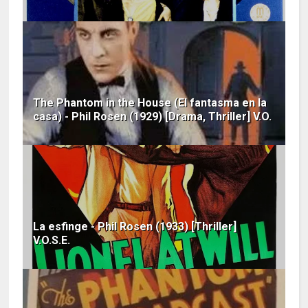
The Phantom in the House (El fantasma en la
casa) - Phil Rosen (1929) [Drama, Thriller] V.O.
La esfinge - Phil Rosen (1933) [Thriller]
V.O.S.E.