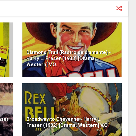
r
Diamond Trail (Rastro de diamante) -
a,
Harry L. Fraser (1933) [Drama,
Western] V.O.
aser
Broadway to Cheyenne - Harry L.
Fraser (1932) [Drama, Western] V.O.