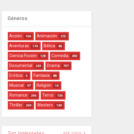
Géneros
Acción
Animación
104
215
Aventuras
Bélica
174
86
Ciencia Ficción
Comedia
128
493
Documental
Drama
243
707
Erótica
Fantasía
5
88
Musical
Religión
97
14
Romance
Terror
266
136
Thriller
Western
269
140
Top Intérpretes
VER TODO