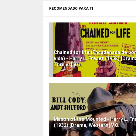
RECOMENDADO PARA TI
Chained for life (Encadenada de po
vida) - Harry L. Fraser (1952) [Dram
Thriller] V.O.
Mason of the Mounted - Harry L. Fr
(1932) [Drama, Western] V.O.