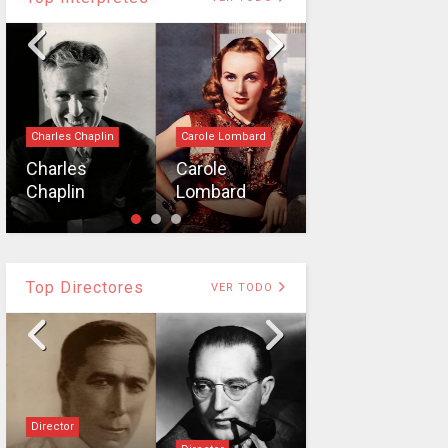
Charles Chaplin
Carole Lombard
Buster Keaton
Charles
Carole
Buster
Chaplin
Lombard
Keaton
Top Directores
VER TODO
Director
Director