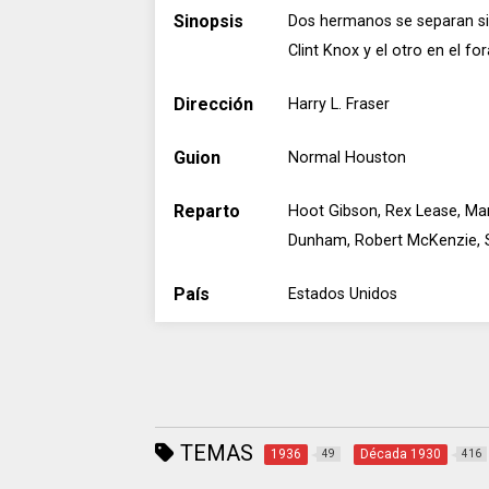
Sinopsis
Dos hermanos se separan sie
Clint Knox y el otro en el f
Dirección
Harry L. Fraser
Guion
Normal Houston
Reparto
Hoot Gibson, Rex Lease, Mari
Dunham, Robert McKenzie, St
País
Estados Unidos
TEMAS
1936
Década 1930
49
416