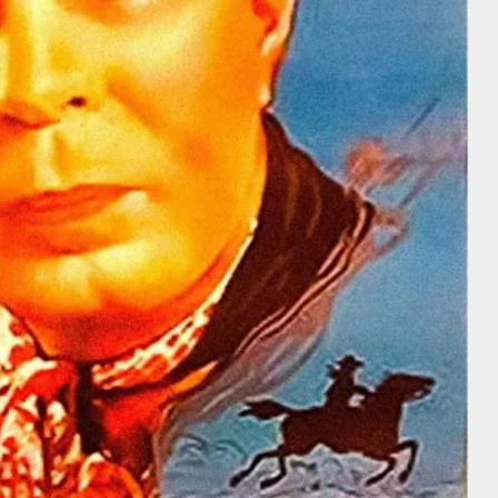
Gloria Swanson
Alice Terry
Harold Lloyd
Gloria
Swanson
Alice Terry
Harold Lloyd
Director