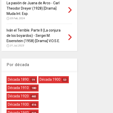
La pasión de Juana de Arco - Carl
Theodor Dreyer (1928) [Drama]
Muda Int. Esp.
03 Feb, 2024
Iván el Terrible. Parte II (La conjura
de los boyardos) - Sergei M.
Eisenstein (1958) [Drama] V.O.S.E.
31 Jul, 2023
Por década
Década 1890
Década 1900
19
53
Década 1910
180
Década 1920
465
Década 1930
416
Década 1940