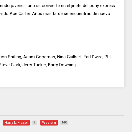
ndo jóvenes: uno se convierte en el jinete del pony express
orajido Ace Carter. Años más tarde se encuentran de nuevo...
on Shilling, Adam Goodman, Nina Guilbert, Earl Dwire, Phil
eve Clark, Jerry Tucker, Barry Downing
Harry L. Fraser
Western
9
140