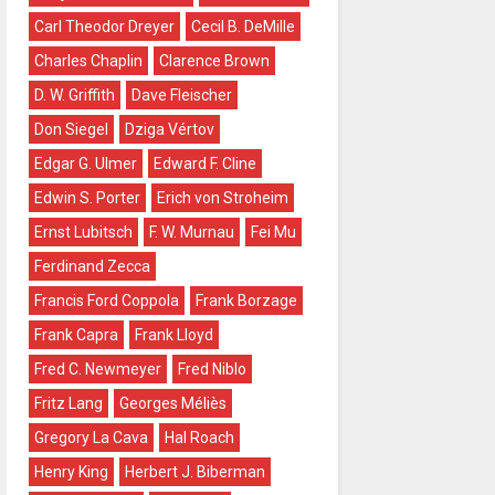
Carl Theodor Dreyer
Cecil B. DeMille
Charles Chaplin
Clarence Brown
D. W. Griffith
Dave Fleischer
Don Siegel
Dziga Vértov
Edgar G. Ulmer
Edward F. Cline
Edwin S. Porter
Erich von Stroheim
Ernst Lubitsch
F. W. Murnau
Fei Mu
Ferdinand Zecca
Francis Ford Coppola
Frank Borzage
Frank Capra
Frank Lloyd
Fred C. Newmeyer
Fred Niblo
Fritz Lang
Georges Méliès
Gregory La Cava
Hal Roach
Henry King
Herbert J. Biberman