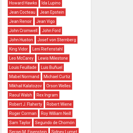
Howard Hawks
Ida Lupino
Jean Cocteau
Jean Epstein
Jean Renoir
Jean Vigo
John Cromwell
John Ford
John Huston
Josef von Sternberg
King Vidor
Leni Riefenstahl
Leo McCarey
Lewis Milestone
Louis Feuillade
Luis Buñuel
Mabel Normand
Michael Curtiz
Mikhail Kalatozov
Orson Welles
Raoul Walsh
Rex Ingram
Robert J. Flaherty
Robert Wiene
Roger Corman
Roy William Neill
Sam Taylor
Segundo de Chomón
Sergei M. Eisenstein
Sidney Lumet