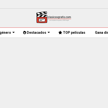
género
Destacados
TOP películas
Gana di