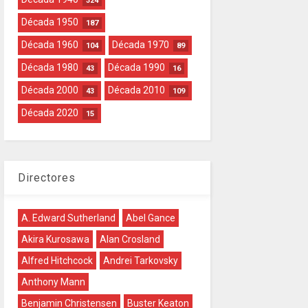
324
Década 1950
187
Década 1960
Década 1970
104
89
Década 1980
Década 1990
43
16
Década 2000
Década 2010
43
109
Década 2020
15
Directores
A. Edward Sutherland
Abel Gance
Akira Kurosawa
Alan Crosland
Alfred Hitchcock
Andrei Tarkovsky
Anthony Mann
Benjamin Christensen
Buster Keaton