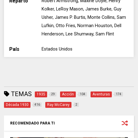
Reparto
Robert Armstrong, Maxine Doyle, Henry
Kolker, LeRoy Mason, James Burke, Guy
Usher, James P. Burtis, Monte Collins, Sam
Lufkin, Otto Fries, Norman Houston, Dell
Henderson, Lee Shumway, Sam Flint
País
Estados Unidos
TEMAS
1935
Acción
Aventuras
29
104
174
Década 1930
Ray McCarey
416
2
RECOMENDADO PARA TI