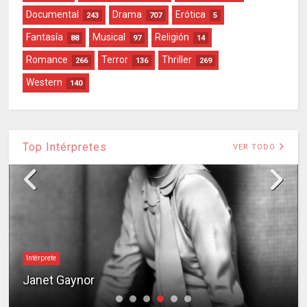
Documental
Drama
Erótica
243
707
5
Fantasía
Musical
Religión
88
97
14
Romance
Terror
Thriller
266
136
269
Western
140
Top Intérpretes
VER TODO
Intérprete
Janet Gaynor