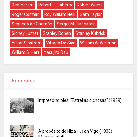
Rex Ingram
Robert J. Flaherty
Robert Wiene
Roger Corman
Roy William Neill
Sam Taylor
Segundo de Chomón
Sergei M. Eisenstein
Sidney Lumet
Stanley Donen
Stanley Kubrick
Victor Sjöström
Vittorio De Sica
William A. Wellman
William S. Hart
Yasujiro Ozu
Recientes
Imprescindibles: "Estrellas dichosas" (1929)
A propósito de Niza - Jean Vigo (1930)
[Documental]