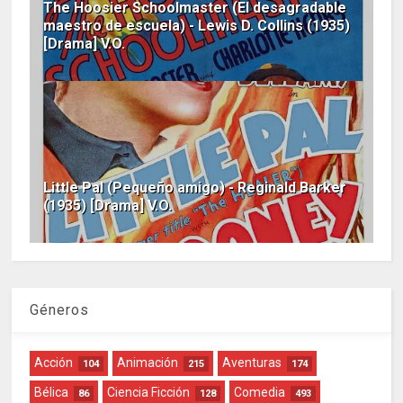
The Hoosier Schoolmaster (El desagradable
maestro de escuela) - Lewis D. Collins (1935)
[Drama] V.O.
Little Pal (Pequeño amigo) - Reginald Barker
(1935) [Drama] V.O.
Géneros
Acción
Animación
Aventuras
104
215
174
Bélica
Ciencia Ficción
Comedia
86
128
493