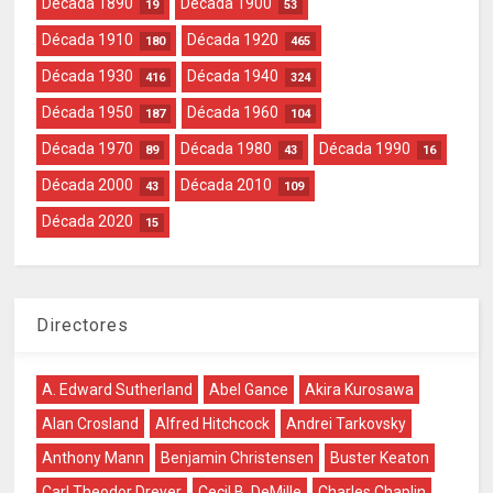
Década 1890
Década 1900
19
53
Década 1910
Década 1920
180
465
Década 1930
Década 1940
416
324
Década 1950
Década 1960
187
104
Década 1970
Década 1980
Década 1990
89
43
16
Década 2000
Década 2010
43
109
Década 2020
15
Directores
A. Edward Sutherland
Abel Gance
Akira Kurosawa
Alan Crosland
Alfred Hitchcock
Andrei Tarkovsky
Anthony Mann
Benjamin Christensen
Buster Keaton
Carl Theodor Dreyer
Cecil B. DeMille
Charles Chaplin