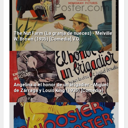
The Nut Farm (La granja de nueces) - Melville
W. Brown (1935) [Comedia] V.O.
Angelina o el honor de un brigadier - Miguel
de Zárraga y Louis King (1935) [Comedia]