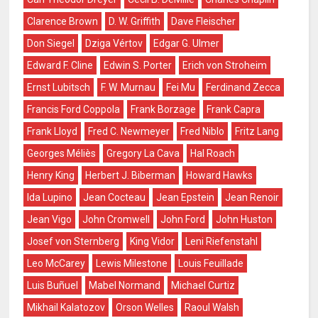
Clarence Brown
D. W. Griffith
Dave Fleischer
Don Siegel
Dziga Vértov
Edgar G. Ulmer
Edward F. Cline
Edwin S. Porter
Erich von Stroheim
Ernst Lubitsch
F. W. Murnau
Fei Mu
Ferdinand Zecca
Francis Ford Coppola
Frank Borzage
Frank Capra
Frank Lloyd
Fred C. Newmeyer
Fred Niblo
Fritz Lang
Georges Méliès
Gregory La Cava
Hal Roach
Henry King
Herbert J. Biberman
Howard Hawks
Ida Lupino
Jean Cocteau
Jean Epstein
Jean Renoir
Jean Vigo
John Cromwell
John Ford
John Huston
Josef von Sternberg
King Vidor
Leni Riefenstahl
Leo McCarey
Lewis Milestone
Louis Feuillade
Luis Buñuel
Mabel Normand
Michael Curtiz
Mikhail Kalatozov
Orson Welles
Raoul Walsh