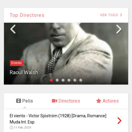
Top Directores
VER TODO
Director
Raoul Walsh
Pelis
Directores
Actores
El viento - Victor Sjöström (1928) [Drama, Romance]
Muda Int. Esp.
11 Feb, 2024