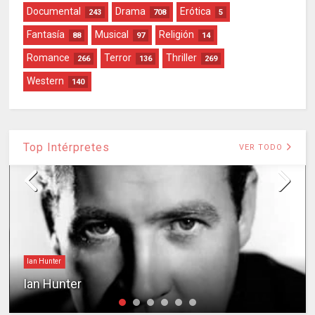
Documental
Drama
Erótica
243
708
5
Fantasía
Musical
Religión
88
97
14
Romance
Terror
Thriller
266
136
269
Western
140
Top Intérpretes
VER TODO
Ian Hunter
Ian Hunter