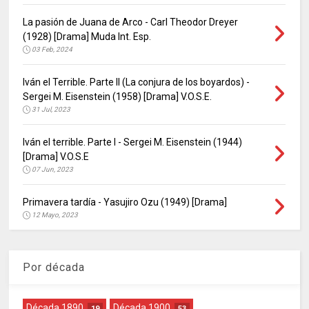
La pasión de Juana de Arco - Carl Theodor Dreyer
(1928) [Drama] Muda Int. Esp.
03 Feb, 2024
Iván el Terrible. Parte II (La conjura de los boyardos) -
Sergei M. Eisenstein (1958) [Drama] V.O.S.E.
31 Jul, 2023
Iván el terrible. Parte I - Sergei M. Eisenstein (1944)
[Drama] V.O.S.E
07 Jun, 2023
Primavera tardía - Yasujiro Ozu (1949) [Drama]
12 Mayo, 2023
Por década
Década 1890
Década 1900
19
53