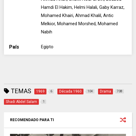
Hamdi El Hakim, Helmi Halali, Gaby Karraz,
Mohamed Khairi, Ahmad Khalil, Antic
Melkior, Mohamed Morshed, Mohamed
Nabih
País
Egipto
TEMAS
1969
Década 1960
Drama
6
104
708
Shadi Abdel Salam
1
RECOMENDADO PARA TI