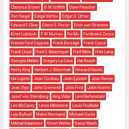
Clarence Brown
D. W. Griffith
Dave Fleischer
Don Siegel
Dziga Vértov
Edgar G. Ulmer
Edward F. Cline
Edwin S. Porter
Erich von Stroheim
Ernst Lubitsch
F. W. Murnau
Fei Mu
Ferdinand Zecca
Francis Ford Coppola
Frank Borzage
Frank Capra
Frank Lloyd
Fred C. Newmeyer
Fred Niblo
Fritz Lang
Georges Méliès
Gregory La Cava
Hal Roach
Henry King
Herbert J. Biberman
Howard Hawks
Ida Lupino
Jean Cocteau
Jean Epstein
Jean Renoir
Jean Vigo
John Cromwell
John Ford
John Huston
Josef von Sternberg
King Vidor
Leni Riefenstahl
Leo McCarey
Lewis Milestone
Louis Feuillade
Luis Buñuel
Mabel Normand
Michael Curtiz
Mikhail Kalatozov
Orson Welles
Raoul Walsh