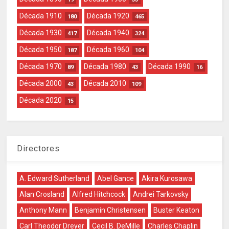
Década 1910
Década 1920
180
465
Década 1930
Década 1940
417
324
Década 1950
Década 1960
187
104
Década 1970
Década 1980
Década 1990
89
43
16
Década 2000
Década 2010
43
109
Década 2020
15
Directores
A. Edward Sutherland
Abel Gance
Akira Kurosawa
Alan Crosland
Alfred Hitchcock
Andrei Tarkovsky
Anthony Mann
Benjamin Christensen
Buster Keaton
Carl Theodor Dreyer
Cecil B. DeMille
Charles Chaplin