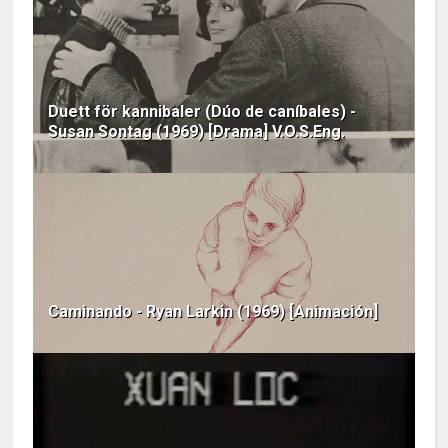
Duett för kannibaler (Dúo de caníbales) -
Susan Sontag (1969) [Drama] V.O.S.Eng.
Caminando - Ryan Larkin (1969) [Animación]