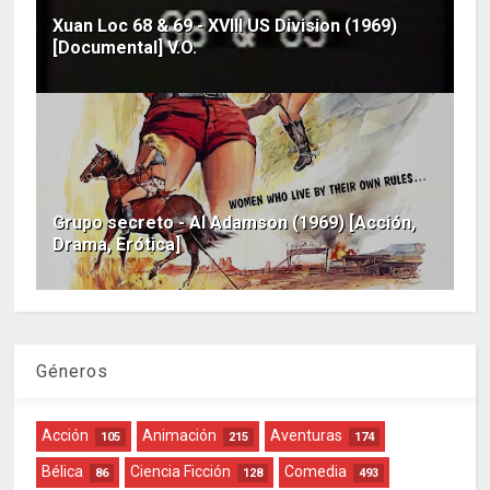
Xuan Loc 68 & 69 - XVIII US Division (1969)
[Documental] V.O.
Grupo secreto - Al Adamson (1969) [Acción,
Drama, Erótica]
Géneros
Acción
Animación
Aventuras
105
215
174
Bélica
Ciencia Ficción
Comedia
86
128
493