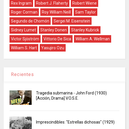
Rex Ingram
Robert J. Flaherty
Robert Wiene
Roger Corman
Roy William Neill
Sam Taylor
Segundo de Chomón
Sergei M. Eisenstein
Sidney Lumet
Stanley Donen
Stanley Kubrick
Victor Sjöström
Vittorio De Sica
William A. Wellman
William S. Hart
Yasujiro Ozu
Recientes
Tragedia submarina - John Ford (1930)
[Acción, Drama] V.O.S.E.
Imprescindibles: "Estrellas dichosas" (1929)