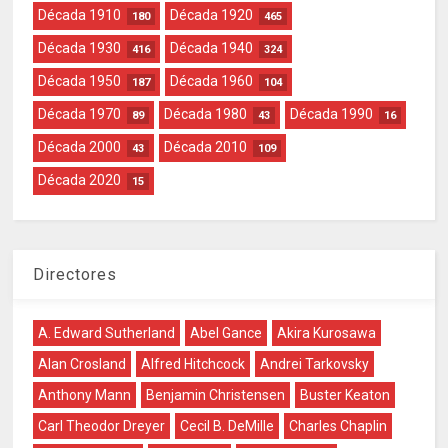
Década 1910
Década 1920
180
465
Década 1930
Década 1940
416
324
Década 1950
Década 1960
187
104
Década 1970
Década 1980
Década 1990
89
43
16
Década 2000
Década 2010
43
109
Década 2020
15
Directores
A. Edward Sutherland
Abel Gance
Akira Kurosawa
Alan Crosland
Alfred Hitchcock
Andrei Tarkovsky
Anthony Mann
Benjamin Christensen
Buster Keaton
Carl Theodor Dreyer
Cecil B. DeMille
Charles Chaplin