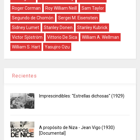
Roger Corman
Roy William Neill
Sam Taylor
Segundo de Chomón
Sergei M. Eisenstein
Sidney Lumet
Stanley Donen
Stanley Kubrick
Victor Sjöström
Vittorio De Sica
William A. Wellman
William S. Hart
Yasujiro Ozu
Recientes
Imprescindibles: "Estrellas dichosas" (1929)
A propósito de Niza - Jean Vigo (1930)
[Documental]