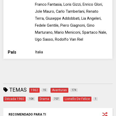
Franco Fantasia, Loris Gizzi, Enrico Glori,
Jole Mauro, Carlo Tamberlani, Renato
Terra, Giuseppe Addobbati, Lia Angeleri,
Fedele Gentile, Piero Giagnoni, Gino
Marturano, Mario Meniconi, Spartaco Nale,
Ugo Sasso, Rodolfo Van Riel
País
Italia
TEMAS
1962
Aventuras
15
174
Década 1960
Drama
Lionello De Felice
104
707
1
RECOMENDADO PARA TI