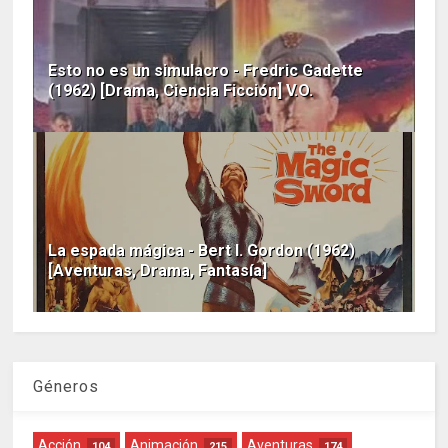
Esto no es un simulacro - Fredric Gadette
(1962) [Drama, Ciencia Ficción] V.O.
La espada mágica - Bert I. Gordon (1962)
[Aventuras, Drama, Fantasía]
Géneros
Acción
Animación
Aventuras
104
215
174