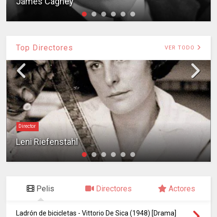
James Cagney
Top Directores
VER TODO
Director
Leni Riefenstahl
Pelis
Directores
Actores
Ladrón de bicicletas - Vittorio De Sica (1948) [Drama]