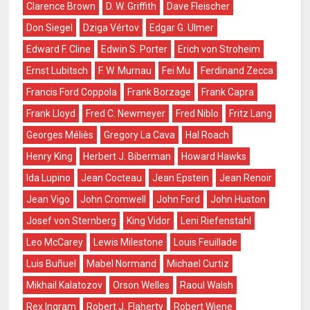
Clarence Brown
D. W. Griffith
Dave Fleischer
Don Siegel
Dziga Vértov
Edgar G. Ulmer
Edward F. Cline
Edwin S. Porter
Erich von Stroheim
Ernst Lubitsch
F. W. Murnau
Fei Mu
Ferdinand Zecca
Francis Ford Coppola
Frank Borzage
Frank Capra
Frank Lloyd
Fred C. Newmeyer
Fred Niblo
Fritz Lang
Georges Méliès
Gregory La Cava
Hal Roach
Henry King
Herbert J. Biberman
Howard Hawks
Ida Lupino
Jean Cocteau
Jean Epstein
Jean Renoir
Jean Vigo
John Cromwell
John Ford
John Huston
Josef von Sternberg
King Vidor
Leni Riefenstahl
Leo McCarey
Lewis Milestone
Louis Feuillade
Luis Buñuel
Mabel Normand
Michael Curtiz
Mikhail Kalatozov
Orson Welles
Raoul Walsh
Rex Ingram
Robert J. Flaherty
Robert Wiene