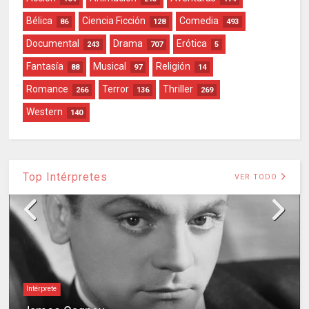
Bélica
Ciencia Ficción
Comedia
86
128
493
Documental
Drama
Erótica
243
707
5
Fantasía
Musical
Religión
88
97
14
Romance
Terror
Thriller
266
136
269
Western
140
Top Intérpretes
VER TODO
Intérprete