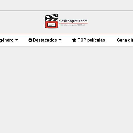
género
Destacados
TOP películas
Gana di