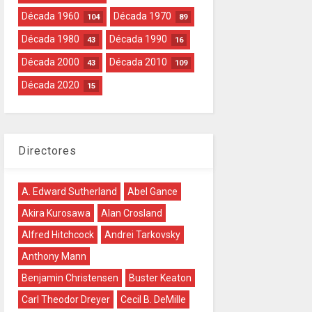
Década 1960
Década 1970
104
89
Década 1980
Década 1990
43
16
Década 2000
Década 2010
43
109
Década 2020
15
Directores
A. Edward Sutherland
Abel Gance
Akira Kurosawa
Alan Crosland
Alfred Hitchcock
Andrei Tarkovsky
Anthony Mann
Benjamin Christensen
Buster Keaton
Carl Theodor Dreyer
Cecil B. DeMille