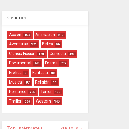
Géneros
Acción
Animación
104
215
Aventuras
Bélica
174
86
Ciencia Ficción
Comedia
128
493
Documental
Drama
243
707
Erótica
Fantasía
5
88
Musical
Religión
97
14
Romance
Terror
266
136
Thriller
Western
269
140
Top Intérpretes
VER TODO