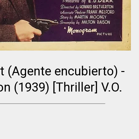
Charles Boyer
Intérprete
Intérprete
Charles
Randolph
Boyer
Scott
Irene Dunne
 (Agente encubierto) -
 (1939) [Thriller] V.O.