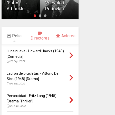
"Fatty"
Vsevolod
Edwin S.
Arbuckle
Pudovkin
Porter
Pelis
Actores
Directores
Luna nueva - Howard Hawks (1940)
[Comedia]
28 Sep, 2022
Ladrón de bicicletas - Vittorio De
Sica (1948) [Drama]
01 Sep, 2022
Perversidad - Fritz Lang (1945)
[Drama, Thriller]
27 Ago, 2022