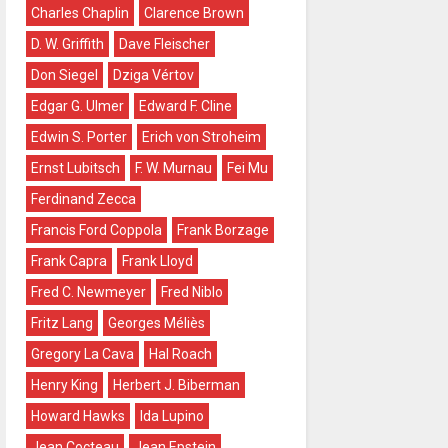
Charles Chaplin
Clarence Brown
D. W. Griffith
Dave Fleischer
Don Siegel
Dziga Vértov
Edgar G. Ulmer
Edward F. Cline
Edwin S. Porter
Erich von Stroheim
Ernst Lubitsch
F. W. Murnau
Fei Mu
Ferdinand Zecca
Francis Ford Coppola
Frank Borzage
Frank Capra
Frank Lloyd
Fred C. Newmeyer
Fred Niblo
Fritz Lang
Georges Méliès
Gregory La Cava
Hal Roach
Henry King
Herbert J. Biberman
Howard Hawks
Ida Lupino
Jean Cocteau
Jean Epstein