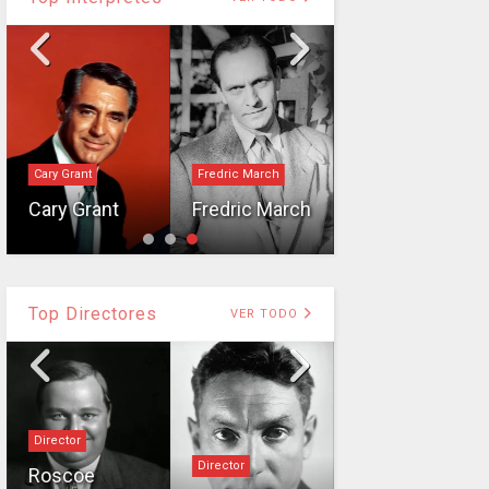
Intérprete
Cary Grant
Fredric March
Laura La
Cary Grant
Fredric March
Plante
Top Directores
VER TODO
Director
Director
Director
Roscoe