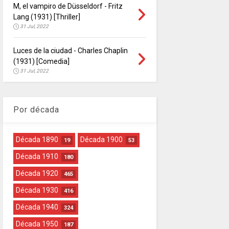
M, el vampiro de Düsseldorf - Fritz
Lang (1931) [Thriller]
31 Jul, 2022
Luces de la ciudad - Charles Chaplin
(1931) [Comedia]
31 Jul, 2022
Por década
Década 1890
Década 1900
19
53
Década 1910
180
Década 1920
465
Década 1930
416
Década 1940
324
Década 1950
187