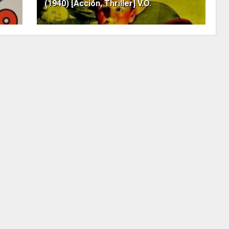
(1940) [Acción, Thriller] V.O.