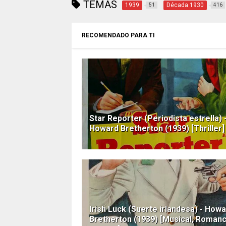
TEMAS
1939
Década 1930
51
416
RECOMENDADO PARA TI
Star Reporter (Periodista estrella) 
Howard Bretherton (1939) [Thriller] 
Irish Luck (Suerte irlandesa) - How
Bretherton (1939) [Musical, Romanc