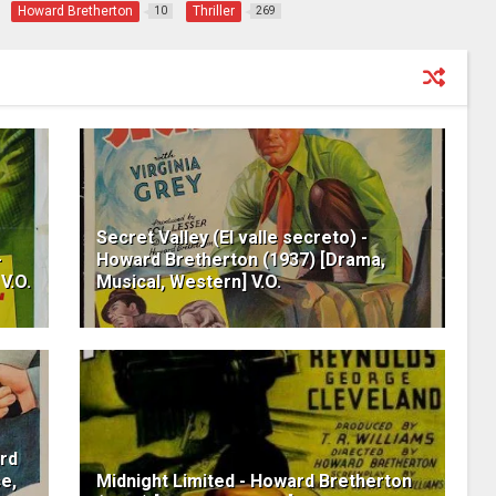
Howard Bretherton
Thriller
10
269
Secret Valley (El valle secreto) -
-
Howard Bretherton (1937) [Drama,
V.O.
Musical, Western] V.O.
ard
e,
Midnight Limited - Howard Bretherton