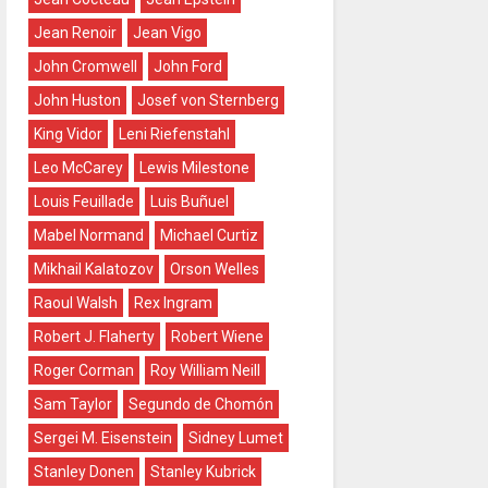
Jean Renoir
Jean Vigo
John Cromwell
John Ford
John Huston
Josef von Sternberg
King Vidor
Leni Riefenstahl
Leo McCarey
Lewis Milestone
Louis Feuillade
Luis Buñuel
Mabel Normand
Michael Curtiz
Mikhail Kalatozov
Orson Welles
Raoul Walsh
Rex Ingram
Robert J. Flaherty
Robert Wiene
Roger Corman
Roy William Neill
Sam Taylor
Segundo de Chomón
Sergei M. Eisenstein
Sidney Lumet
Stanley Donen
Stanley Kubrick