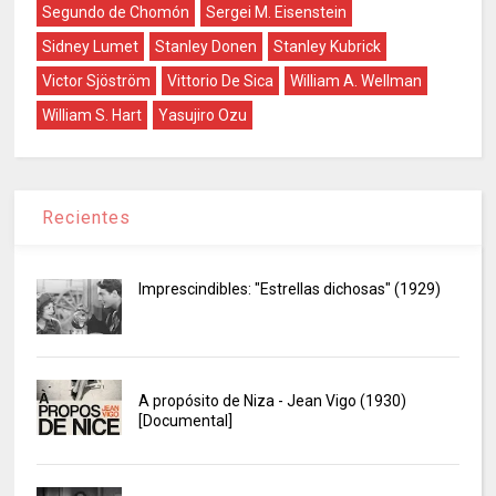
Segundo de Chomón
Sergei M. Eisenstein
Sidney Lumet
Stanley Donen
Stanley Kubrick
Victor Sjöström
Vittorio De Sica
William A. Wellman
William S. Hart
Yasujiro Ozu
Recientes
Imprescindibles: "Estrellas dichosas" (1929)
A propósito de Niza - Jean Vigo (1930)
[Documental]