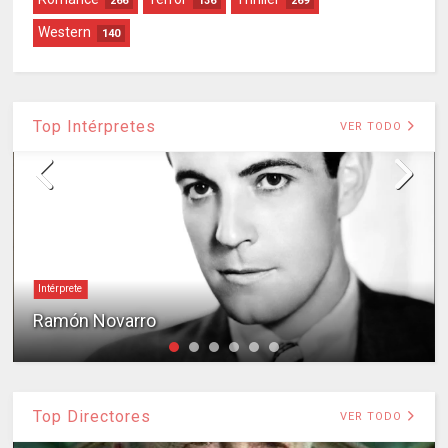
266
136
269
Western
140
Top Intérpretes
VER TODO
Intérprete
Ramón Novarro
Top Directores
VER TODO