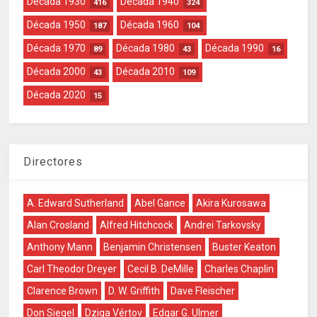
Década 1930
Década 1940
416
324
Década 1950
Década 1960
187
104
Década 1970
Década 1980
Década 1990
89
43
16
Década 2000
Década 2010
43
109
Década 2020
15
Directores
A. Edward Sutherland
Abel Gance
Akira Kurosawa
Alan Crosland
Alfred Hitchcock
Andrei Tarkovsky
Anthony Mann
Benjamin Christensen
Buster Keaton
Carl Theodor Dreyer
Cecil B. DeMille
Charles Chaplin
Clarence Brown
D. W. Griffith
Dave Fleischer
Don Siegel
Dziga Vértov
Edgar G. Ulmer