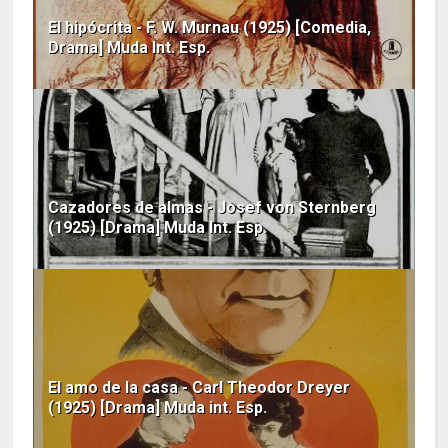
El hipócrita - F. W. Murnau (1925) [Comedia,
Drama] Muda Int. Esp.
Cazadores de almas - Josef von Sternberg
(1925) [Drama] Muda Int. Esp.
El amo de la casa - Carl Theodor Dreyer
(1925) [Drama] Muda int. Esp.