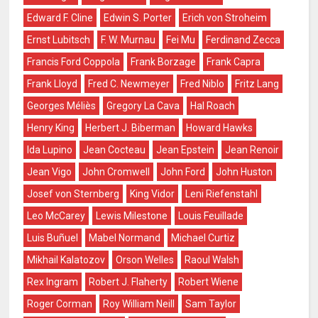
Edward F. Cline
Edwin S. Porter
Erich von Stroheim
Ernst Lubitsch
F. W. Murnau
Fei Mu
Ferdinand Zecca
Francis Ford Coppola
Frank Borzage
Frank Capra
Frank Lloyd
Fred C. Newmeyer
Fred Niblo
Fritz Lang
Georges Méliès
Gregory La Cava
Hal Roach
Henry King
Herbert J. Biberman
Howard Hawks
Ida Lupino
Jean Cocteau
Jean Epstein
Jean Renoir
Jean Vigo
John Cromwell
John Ford
John Huston
Josef von Sternberg
King Vidor
Leni Riefenstahl
Leo McCarey
Lewis Milestone
Louis Feuillade
Luis Buñuel
Mabel Normand
Michael Curtiz
Mikhail Kalatozov
Orson Welles
Raoul Walsh
Rex Ingram
Robert J. Flaherty
Robert Wiene
Roger Corman
Roy William Neill
Sam Taylor