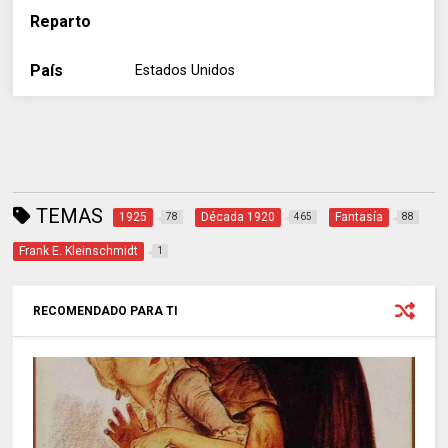
Reparto
País
Estados Unidos
TEMAS
1925
Década 1920
Fantasía
78
465
88
Frank E. Kleinschmidt
1
RECOMENDADO PARA TI