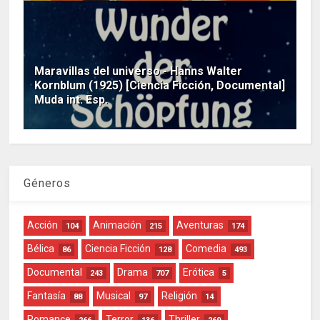
Maravillas del universo - Hanns Walter
Kornblum (1925) [Ciencia Ficción, Documental]
Muda int. Esp.
Géneros
Acción
Animación
Aventuras
104
215
174
Bélica
Ciencia Ficción
Comedia
86
128
493
Documental
Drama
Erótica
243
707
5
Fantasía
Musical
Religión
88
97
14
Romance
Terror
Thriller