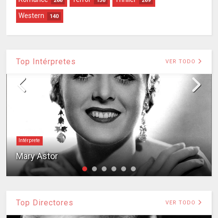
266
136
269
Western
140
Top Intérpretes
VER TODO
Intérprete
Mary Astor
Top Directores
VER TODO