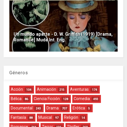
Un mundo aparte - D. W. Griffith (1919) [Drama,
Romance] Muda Int. Eng.
Géneros
Acción
Animación
Aventuras
104
215
174
Bélica
Ciencia Ficción
Comedia
86
128
493
Documental
Drama
Erótica
243
707
5
Fantasía
Musical
Religión
88
97
14
Romance
Terror
Thriller