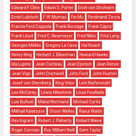
Edward F. Cline
Edwin S. Porter
Erich von Stroheim
Ernst Lubitsch
F. W. Murnau
Fei Mu
Ferdinand Zecca
Francis Ford Coppola
Frank Borzage
Frank Capra
Frank Lloyd
Fred C. Newmeyer
Fred Niblo
Fritz Lang
Georges Méliès
Gregory La Cava
Hal Roach
Henry King
Herbert J. Biberman
Howard Hawks
Ida Lupino
Jean Cocteau
Jean Epstein
Jean Renoir
Jean Vigo
John Cromwell
John Ford
John Huston
Josef von Sternberg
King Vidor
Leni Riefenstahl
Leo McCarey
Lewis Milestone
Louis Feuillade
Luis Buñuel
Mabel Normand
Michael Curtiz
Mikhail Kalatozov
Orson Welles
Raoul Walsh
Rex Ingram
Robert J. Flaherty
Robert Wiene
Roger Corman
Roy William Neill
Sam Taylor