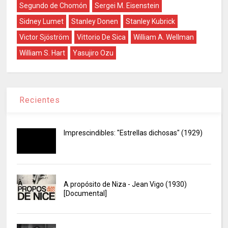
Segundo de Chomón
Sergei M. Eisenstein
Sidney Lumet
Stanley Donen
Stanley Kubrick
Victor Sjöström
Vittorio De Sica
William A. Wellman
William S. Hart
Yasujiro Ozu
Recientes
Imprescindibles: "Estrellas dichosas" (1929)
A propósito de Niza - Jean Vigo (1930)
[Documental]