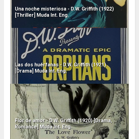
Una noche misteriosa - D.W. Griffith (1922)
[Thriller] Muda Int. Eng.
Las dos huérfanas - D.W. Griffith (1921)
[Drama] Muda Int. Eng.
Flor de amor - D.W. Griffith (1920) [Drama,
Romance] Muda Int. Eng.