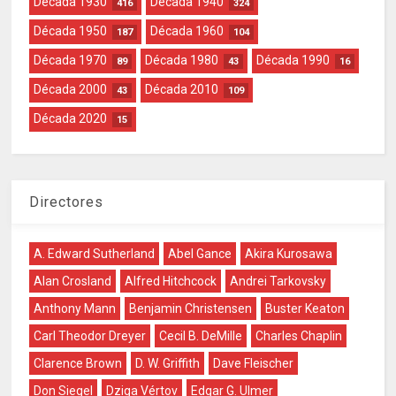
Década 1930
Década 1940
416
324
Década 1950
Década 1960
187
104
Década 1970
Década 1980
Década 1990
89
43
16
Década 2000
Década 2010
43
109
Década 2020
15
Directores
A. Edward Sutherland
Abel Gance
Akira Kurosawa
Alan Crosland
Alfred Hitchcock
Andrei Tarkovsky
Anthony Mann
Benjamin Christensen
Buster Keaton
Carl Theodor Dreyer
Cecil B. DeMille
Charles Chaplin
Clarence Brown
D. W. Griffith
Dave Fleischer
Don Siegel
Dziga Vértov
Edgar G. Ulmer