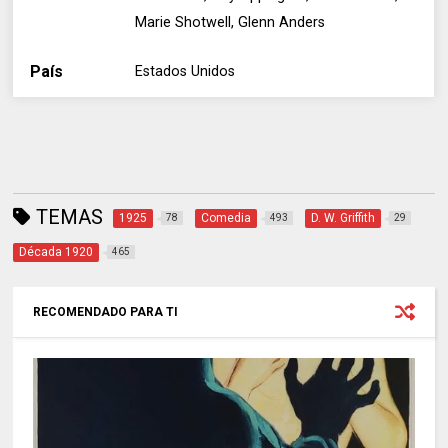
Marie Shotwell, Glenn Anders
País
Estados Unidos
TEMAS
1925
Comedia
D. W. Griffith
78
493
29
Década 1920
465
RECOMENDADO PARA TI