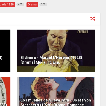
cada 1920
Drama
465
708
8)
El dinero - Marcel L'Herbier (1928)
[Drama] Muda int. Esp.
Los muelles de Nueva York - Josef von
928)
Sternberg (1928) [Drama, Romance,