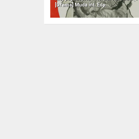
[Drama] Muda int. Esp.