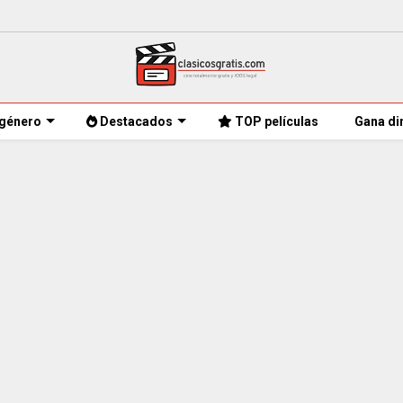
género
Destacados
TOP películas
Gana di