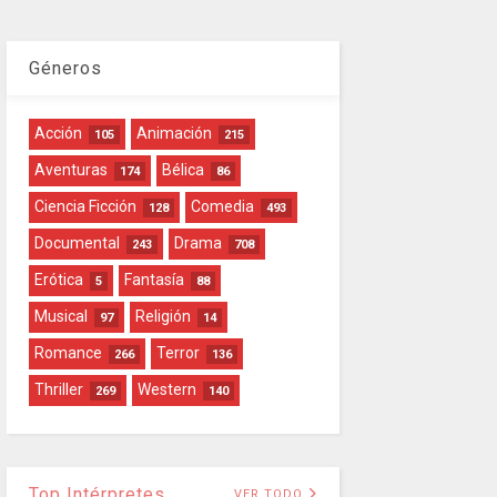
Géneros
Acción
Animación
105
215
Aventuras
Bélica
174
86
Ciencia Ficción
Comedia
128
493
Documental
Drama
243
708
Erótica
Fantasía
5
88
Musical
Religión
97
14
Romance
Terror
266
136
Thriller
Western
269
140
Top Intérpretes
VER TODO