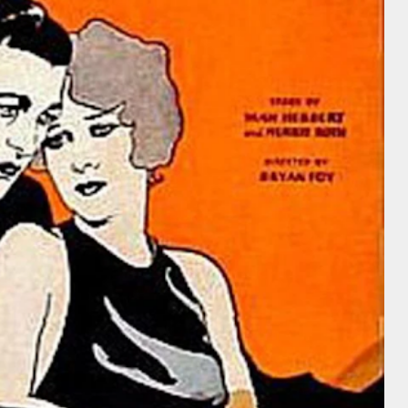
Director
Edna Purviance
Roscoe
"Fatty"
Edna
Arbuckle
Purviance
Cecil B. DeMille
Director