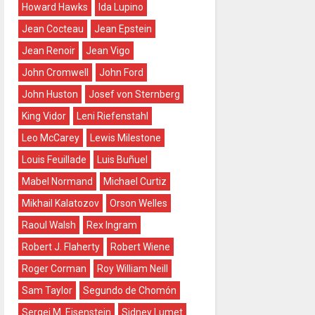
Howard Hawks
Ida Lupino
Jean Cocteau
Jean Epstein
Jean Renoir
Jean Vigo
John Cromwell
John Ford
John Huston
Josef von Sternberg
King Vidor
Leni Riefenstahl
Leo McCarey
Lewis Milestone
Louis Feuillade
Luis Buñuel
Mabel Normand
Michael Curtiz
Mikhail Kalatozov
Orson Welles
Raoul Walsh
Rex Ingram
Robert J. Flaherty
Robert Wiene
Roger Corman
Roy William Neill
Sam Taylor
Segundo de Chomón
Sergei M. Eisenstein
Sidney Lumet