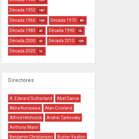
324
Década 1950
187
Década 1960
Década 1970
104
89
Década 1980
Década 1990
43
16
Década 2000
Década 2010
43
109
Década 2020
15
Directores
A. Edward Sutherland
Abel Gance
Akira Kurosawa
Alan Crosland
Alfred Hitchcock
Andrei Tarkovsky
Anthony Mann
Benjamin Christensen
Buster Keaton