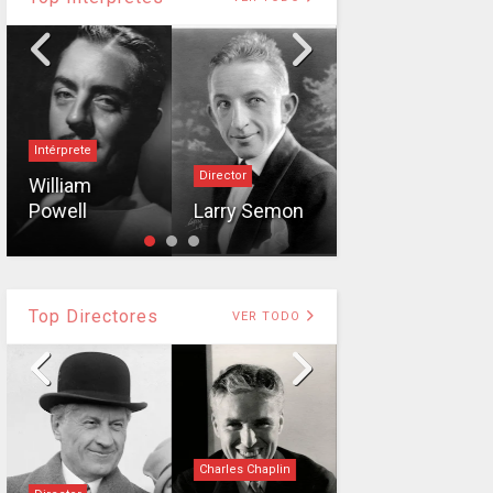
Intérprete
Director
Director
William
Powell
Larry Semon
William Nigh
Top Directores
VER TODO
Charles Chaplin
Alfred Hitchcock