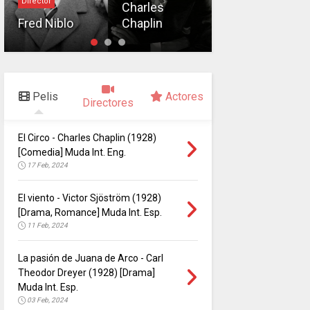
Director
Charles
Alfred
Fred Niblo
Chaplin
Hitchcock
Pelis
Actores
Directores
El Circo - Charles Chaplin (1928)
[Comedia] Muda Int. Eng.
17 Feb, 2024
El viento - Victor Sjöström (1928)
[Drama, Romance] Muda Int. Esp.
11 Feb, 2024
La pasión de Juana de Arco - Carl
Theodor Dreyer (1928) [Drama]
Muda Int. Esp.
03 Feb, 2024