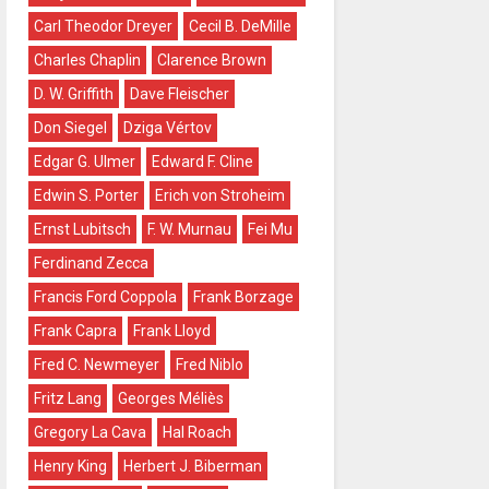
Carl Theodor Dreyer
Cecil B. DeMille
Charles Chaplin
Clarence Brown
D. W. Griffith
Dave Fleischer
Don Siegel
Dziga Vértov
Edgar G. Ulmer
Edward F. Cline
Edwin S. Porter
Erich von Stroheim
Ernst Lubitsch
F. W. Murnau
Fei Mu
Ferdinand Zecca
Francis Ford Coppola
Frank Borzage
Frank Capra
Frank Lloyd
Fred C. Newmeyer
Fred Niblo
Fritz Lang
Georges Méliès
Gregory La Cava
Hal Roach
Henry King
Herbert J. Biberman