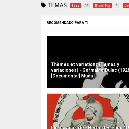
TEMAS
1928
Bryan Foy
Dé
51
1
RECOMENDADO PARA TI
Thèmes et variations (Temas y
variaciones) - Germaine Dulac (192
[Documental] Muda
Ríe, payaso, ríe - Herbert Brenon (1