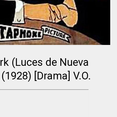
Cecil B.
Victor
DeMille
Sjöström
rk (Luces de Nueva
 (1928) [Drama] V.O.