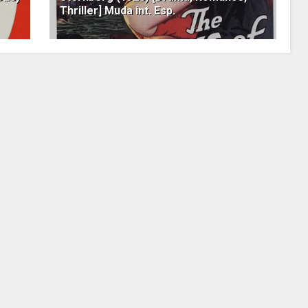
Thriller] Muda int. Esp.