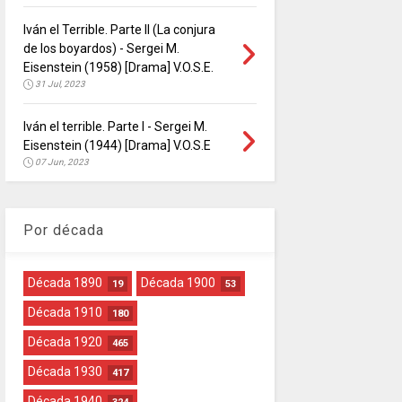
Iván el Terrible. Parte II (La conjura
de los boyardos) - Sergei M.
Eisenstein (1958) [Drama] V.O.S.E.
31 Jul, 2023
Iván el terrible. Parte I - Sergei M.
Eisenstein (1944) [Drama] V.O.S.E
07 Jun, 2023
Por década
Década 1890
Década 1900
19
53
Década 1910
180
Década 1920
465
Década 1930
417
Década 1940