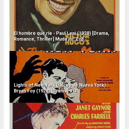
El hombre que ríe - Paul Leni (1928) [Drama,
Romance, Thriller] Muda Int. Esp.
Lights of New York (Luces de Nueva York) -
Bryan Foy (1928) [Drama] V.O.