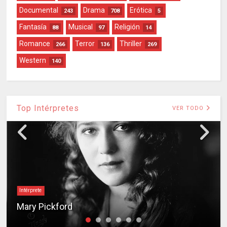
Documental
Drama
Erótica
243
708
5
Fantasía
Musical
Religión
88
97
14
Romance
Terror
Thriller
266
136
269
Western
140
Top Intérpretes
VER TODO
Intérprete
Mary Pickford