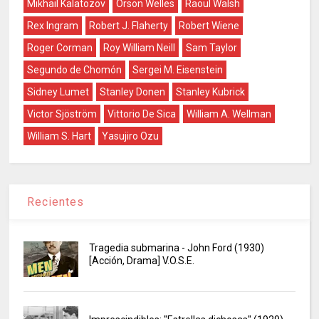
Mikhail Kalatozov
Orson Welles
Raoul Walsh
Rex Ingram
Robert J. Flaherty
Robert Wiene
Roger Corman
Roy William Neill
Sam Taylor
Segundo de Chomón
Sergei M. Eisenstein
Sidney Lumet
Stanley Donen
Stanley Kubrick
Victor Sjöström
Vittorio De Sica
William A. Wellman
William S. Hart
Yasujiro Ozu
Recientes
Tragedia submarina - John Ford (1930)
[Acción, Drama] V.O.S.E.