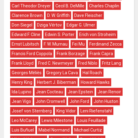
Carl Theodor Dreyer
Cecil B. DeMille
Charles Chaplin
Clarence Brown
D. W. Griffith
Dave Fleischer
Don Siegel
Dziga Vértov
Edgar G. Ulmer
Edward F. Cline
Edwin S. Porter
Erich von Stroheim
Ernst Lubitsch
F. W. Murnau
Fei Mu
Ferdinand Zecca
Francis Ford Coppola
Frank Borzage
Frank Capra
Frank Lloyd
Fred C. Newmeyer
Fred Niblo
Fritz Lang
Georges Méliès
Gregory La Cava
Hal Roach
Henry King
Herbert J. Biberman
Howard Hawks
Ida Lupino
Jean Cocteau
Jean Epstein
Jean Renoir
Jean Vigo
John Cromwell
John Ford
John Huston
Josef von Sternberg
King Vidor
Leni Riefenstahl
Leo McCarey
Lewis Milestone
Louis Feuillade
Luis Buñuel
Mabel Normand
Michael Curtiz