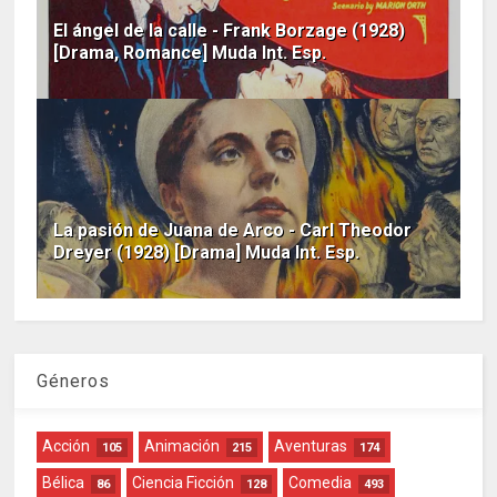
El ángel de la calle - Frank Borzage (1928)
[Drama, Romance] Muda Int. Esp.
La pasión de Juana de Arco - Carl Theodor
Dreyer (1928) [Drama] Muda Int. Esp.
Géneros
Acción
Animación
Aventuras
105
215
174
Bélica
Ciencia Ficción
Comedia
86
128
493