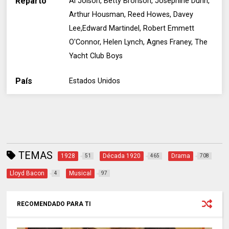
Reparto
Al Jolson, Betty Bronson, Josephine Dunn,
Arthur Housman, Reed Howes, Davey
Lee,Edward Martindel, Robert Emmett
O'Connor, Helen Lynch, Agnes Franey, The
Yacht Club Boys
País
Estados Unidos
TEMAS
1928
Década 1920
Drama
51
465
708
Lloyd Bacon
Musical
4
97
RECOMENDADO PARA TI