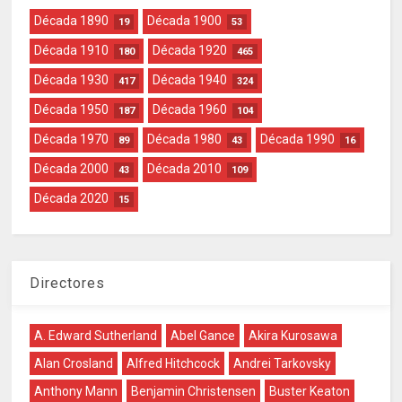
Década 1890
Década 1900
19
53
Década 1910
Década 1920
180
465
Década 1930
Década 1940
417
324
Década 1950
Década 1960
187
104
Década 1970
Década 1980
Década 1990
89
43
16
Década 2000
Década 2010
43
109
Década 2020
15
Directores
A. Edward Sutherland
Abel Gance
Akira Kurosawa
Alan Crosland
Alfred Hitchcock
Andrei Tarkovsky
Anthony Mann
Benjamin Christensen
Buster Keaton