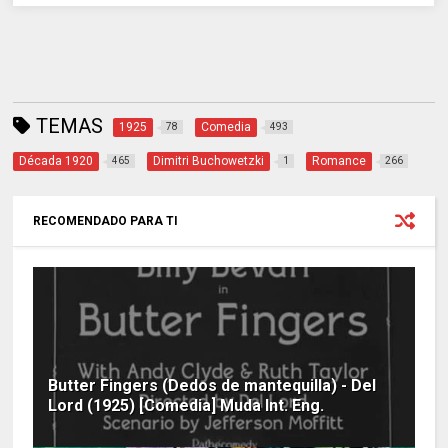
TEMAS
1925
Comedia
78
493
Década 1920
Dimitri Buchowetzki
Romance
465
1
266
RECOMENDADO PARA TI
Butter Fingers (Dedos de mantequilla) - Del
Lord (1925) [Comedia] Muda Int. Eng.