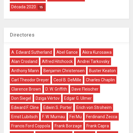
Década 2020
15
Directores
A. Edward Sutherland
Abel Gance
Akira Kurosawa
Alan Crosland
Alfred Hitchcock
Andrei Tarkovsky
Anthony Mann
Benjamin Christensen
Buster Keaton
Carl Theodor Dreyer
Cecil B. DeMille
Charles Chaplin
Clarence Brown
D. W. Griffith
Dave Fleischer
Don Siegel
Dziga Vértov
Edgar G. Ulmer
Edward F. Cline
Edwin S. Porter
Erich von Stroheim
Ernst Lubitsch
F. W. Murnau
Fei Mu
Ferdinand Zecca
Francis Ford Coppola
Frank Borzage
Frank Capra