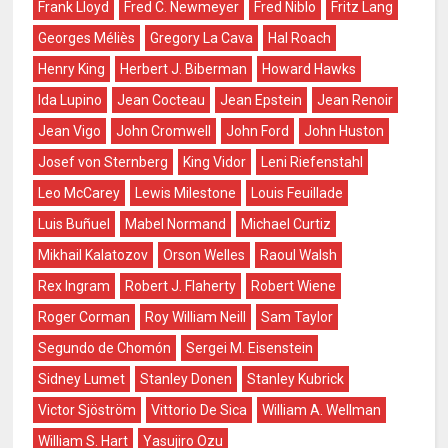
Frank Lloyd
Fred C. Newmeyer
Fred Niblo
Fritz Lang
Georges Méliès
Gregory La Cava
Hal Roach
Henry King
Herbert J. Biberman
Howard Hawks
Ida Lupino
Jean Cocteau
Jean Epstein
Jean Renoir
Jean Vigo
John Cromwell
John Ford
John Huston
Josef von Sternberg
King Vidor
Leni Riefenstahl
Leo McCarey
Lewis Milestone
Louis Feuillade
Luis Buñuel
Mabel Normand
Michael Curtiz
Mikhail Kalatozov
Orson Welles
Raoul Walsh
Rex Ingram
Robert J. Flaherty
Robert Wiene
Roger Corman
Roy William Neill
Sam Taylor
Segundo de Chomón
Sergei M. Eisenstein
Sidney Lumet
Stanley Donen
Stanley Kubrick
Victor Sjöström
Vittorio De Sica
William A. Wellman
William S. Hart
Yasujiro Ozu