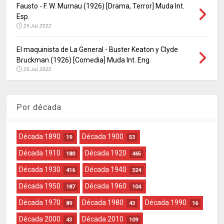
Fausto - F. W. Murnau (1926) [Drama, Terror] Muda Int.
Esp.
25 Jul, 2022
El maquinista de La General - Buster Keaton y Clyde
Bruckman (1926) [Comedia] Muda Int. Eng.
25 Jul, 2022
Por década
Década 1890
Década 1900
19
53
Década 1910
Década 1920
180
465
Década 1930
Década 1940
416
324
Década 1950
Década 1960
187
104
Década 1970
Década 1980
Década 1990
89
43
16
Década 2000
Década 2010
43
109