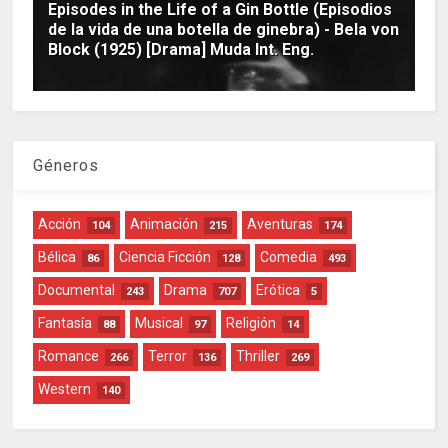
Episodes in the Life of a Gin Bottle (Episodios
de la vida de una botella de ginebra) - Bela von
Block (1925) [Drama] Muda Int. Eng.
Géneros
Acción
Animación
Aventuras
104
215
174
Bélica
Ciencia Ficción
Comedia
86
128
493
Documental
Drama
Erótica
243
707
5
Fantasía
Musical
Religión
88
97
14
Romance
Terror
Thriller
266
136
269
Western
140