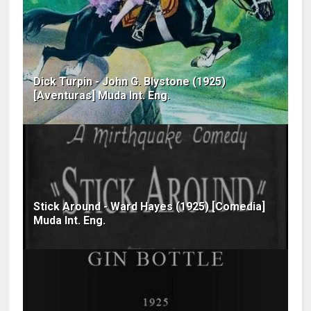
Dick Turpin - John G. Blystone (1925)
[Aventuras] Muda Int. Eng.
Stick Around - Ward Hayes (1925) [Comedia]
Muda Int. Eng.