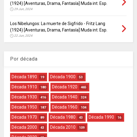
(1924) [Aventuras, Drama, Fantasía] Muda int. Esp.
29 Jun, 2024
Los Nibelungos: La muerte de Sigfrido - Fritz Lang
(1924) [Aventuras, Drama, Fantasía] Muda int. Esp.
22 Jun, 2024
Por década
Década 1890
Década 1900
19
53
Década 1910
Década 1920
180
465
Década 1930
Década 1940
416
324
Década 1950
Década 1960
187
104
Década 1970
Década 1980
Década 1990
89
43
16
Década 2000
Década 2010
43
109