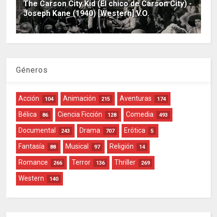
The Carson City Kid (El chico de Carson City) -
Joseph Kane (1940) [Western] V.O.
Géneros
Acción
Animación
Aventuras
104
215
174
Bélica
Ciencia Ficción
Comedia
86
128
493
Documental
Drama
Erótica
243
707
5
Fantasía
Musical
Religión
88
97
14
Romance
Terror
Thriller
266
136
269
Western
140