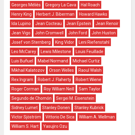
Georges Méliès
Gregory La Cava
Hal Roach
Henry King
Herbert J. Biberman
Howard Hawks
Ida Lupino
Jean Cocteau
Jean Epstein
Jean Renoir
Jean Vigo
John Cromwell
John Ford
John Huston
Josef von Sternberg
King Vidor
Leni Riefenstahl
Leo McCarey
Lewis Milestone
Louis Feuillade
Luis Buñuel
Mabel Normand
Michael Curtiz
Mikhail Kalatozov
Orson Welles
Raoul Walsh
Rex Ingram
Robert J. Flaherty
Robert Wiene
Roger Corman
Roy William Neill
Sam Taylor
Segundo de Chomón
Sergei M. Eisenstein
Sidney Lumet
Stanley Donen
Stanley Kubrick
Victor Sjöström
Vittorio De Sica
William A. Wellman
William S. Hart
Yasujiro Ozu