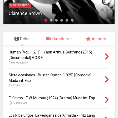
Clarence Brown
Clarence Brown
Pelis
Directores
Actores
Human (Vol. 1, 2, 3) - Yann Arthus-Bertrand (2015)
[Documental] V.O.S.E.
03 Nov, 2024
Siete ocasiones - Buster Keaton (1925) [Comedia]
Muda int. Esp.
27 Oct, 2024
El último - F. W. Murnau (1924) [Drama] Muda int. Esp.
12 Oct, 2024
Los Nibelungos: La venganza de Krimilda - Fritz Lang