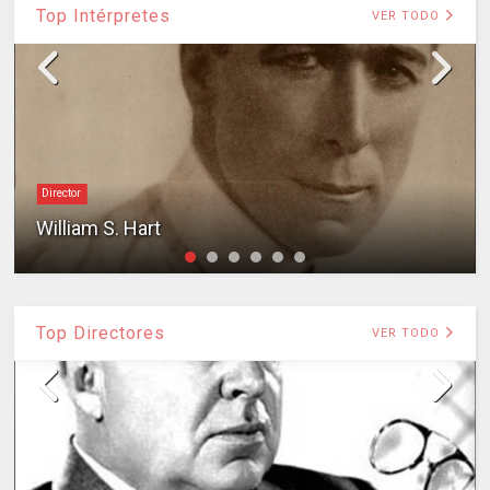
Top Intérpretes
VER TODO
Director
William S. Hart
Top Directores
VER TODO