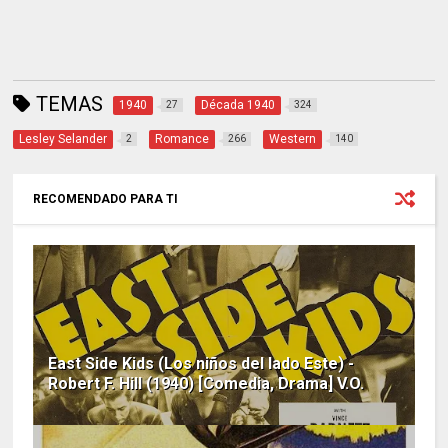
TEMAS
1940
Década 1940
27
324
Lesley Selander
Romance
Western
2
266
140
RECOMENDADO PARA TI
East Side Kids (Los niños del lado Este) -
Robert F. Hill (1940) [Comedia, Drama] V.O.