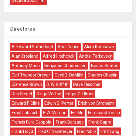
Década 2020
15
Directores
A. Edward Sutherland
Abel Gance
Akira Kurosawa
Alan Crosland
Alfred Hitchcock
Andrei Tarkovsky
Anthony Mann
Benjamin Christensen
Buster Keaton
Carl Theodor Dreyer
Cecil B. DeMille
Charles Chaplin
Clarence Brown
D. W. Griffith
Dave Fleischer
Don Siegel
Dziga Vértov
Edgar G. Ulmer
Edward F. Cline
Edwin S. Porter
Erich von Stroheim
Ernst Lubitsch
F. W. Murnau
Fei Mu
Ferdinand Zecca
Francis Ford Coppola
Frank Borzage
Frank Capra
Frank Lloyd
Fred C. Newmeyer
Fred Niblo
Fritz Lang