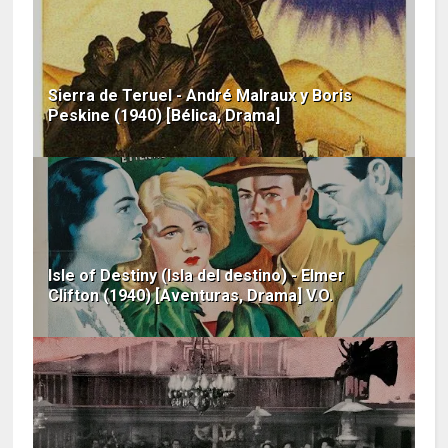
Sierra de Teruel - André Malraux y Boris
Peskine (1940) [Bélica, Drama]
Isle of Destiny (Isla del destino) - Elmer
Clifton (1940) [Aventuras, Drama] V.O.