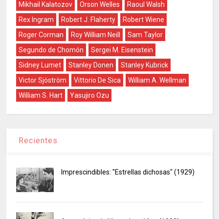
Mikhail Kalatozov
Orson Welles
Raoul Walsh
Rex Ingram
Robert J. Flaherty
Robert Wiene
Roger Corman
Roy William Neill
Sam Taylor
Segundo de Chomón
Sergei M. Eisenstein
Sidney Lumet
Stanley Donen
Stanley Kubrick
Victor Sjöström
Vittorio De Sica
William A. Wellman
William S. Hart
Yasujiro Ozu
Recientes
Imprescindibles: "Estrellas dichosas" (1929)