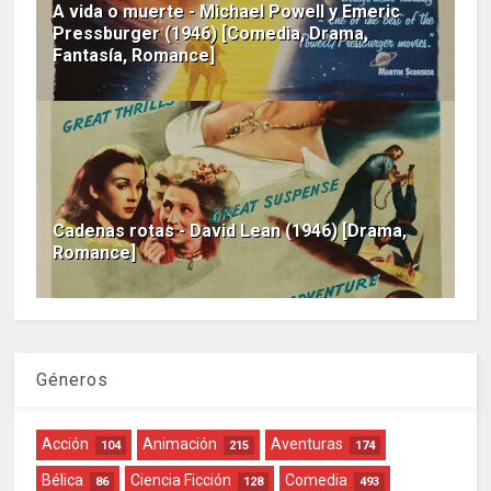
A vida o muerte - Michael Powell y Emeric
Pressburger (1946) [Comedia, Drama,
Fantasía, Romance]
Cadenas rotas - David Lean (1946) [Drama,
Romance]
Géneros
Acción
Animación
Aventuras
104
215
174
Bélica
Ciencia Ficción
Comedia
86
128
493