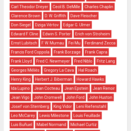
Carl Theodor Dreyer
Cecil B. DeMille
Charles Chaplin
Clarence Brown
D. W. Griffith
Dave Fleischer
Don Siegel
Dziga Vértov
Edgar G. Ulmer
Edward F. Cline
Edwin S. Porter
Erich von Stroheim
Ernst Lubitsch
F. W. Murnau
Fei Mu
Ferdinand Zecca
Francis Ford Coppola
Frank Borzage
Frank Capra
Frank Lloyd
Fred C. Newmeyer
Fred Niblo
Fritz Lang
Georges Méliès
Gregory La Cava
Hal Roach
Henry King
Herbert J. Biberman
Howard Hawks
Ida Lupino
Jean Cocteau
Jean Epstein
Jean Renoir
Jean Vigo
John Cromwell
John Ford
John Huston
Josef von Sternberg
King Vidor
Leni Riefenstahl
Leo McCarey
Lewis Milestone
Louis Feuillade
Luis Buñuel
Mabel Normand
Michael Curtiz