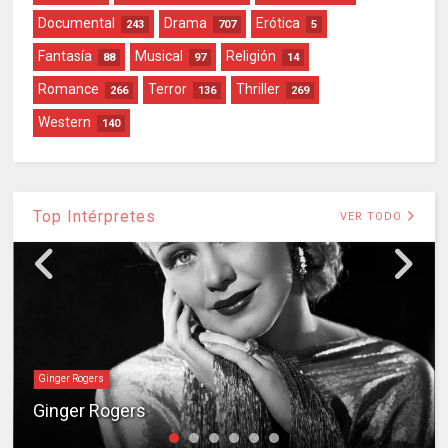
Documental
Drama
Erótica
243
707
5
Fantasía
Musical
Religión
88
97
14
Romance
Terror
Thriller
266
136
269
Western
140
Top Intérpretes
VER TODO
Ginger Rogers
Ginger Rogers