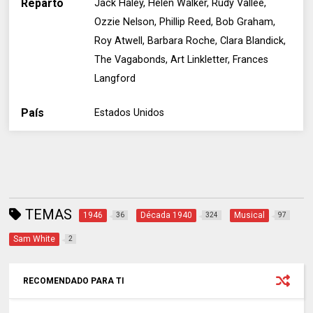
Reparto
Jack Haley, Helen Walker, Rudy Vallee,
Ozzie Nelson, Phillip Reed, Bob Graham,
Roy Atwell, Barbara Roche, Clara Blandick,
The Vagabonds, Art Linkletter, Frances
Langford
País
Estados Unidos
TEMAS
1946
Década 1940
Musical
36
324
97
Sam White
2
RECOMENDADO PARA TI