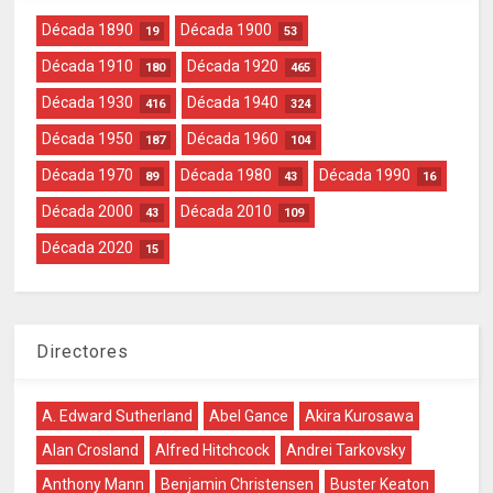
Década 1890
Década 1900
19
53
Década 1910
Década 1920
180
465
Década 1930
Década 1940
416
324
Década 1950
Década 1960
187
104
Década 1970
Década 1980
Década 1990
89
43
16
Década 2000
Década 2010
43
109
Década 2020
15
Directores
A. Edward Sutherland
Abel Gance
Akira Kurosawa
Alan Crosland
Alfred Hitchcock
Andrei Tarkovsky
Anthony Mann
Benjamin Christensen
Buster Keaton