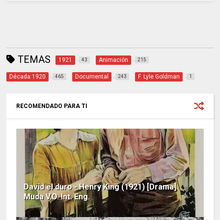
TEMAS
1921
Animación
43
215
Década 1920
Documental
F. Lyle Goldman
465
243
1
RECOMENDADO PARA TI
David el duro - Henry King (1921) [Drama]
Muda V.O. Int. Eng.