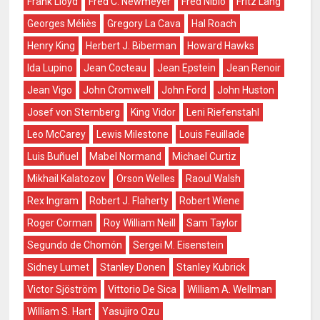
Frank Lloyd
Fred C. Newmeyer
Fred Niblo
Fritz Lang
Georges Méliès
Gregory La Cava
Hal Roach
Henry King
Herbert J. Biberman
Howard Hawks
Ida Lupino
Jean Cocteau
Jean Epstein
Jean Renoir
Jean Vigo
John Cromwell
John Ford
John Huston
Josef von Sternberg
King Vidor
Leni Riefenstahl
Leo McCarey
Lewis Milestone
Louis Feuillade
Luis Buñuel
Mabel Normand
Michael Curtiz
Mikhail Kalatozov
Orson Welles
Raoul Walsh
Rex Ingram
Robert J. Flaherty
Robert Wiene
Roger Corman
Roy William Neill
Sam Taylor
Segundo de Chomón
Sergei M. Eisenstein
Sidney Lumet
Stanley Donen
Stanley Kubrick
Victor Sjöström
Vittorio De Sica
William A. Wellman
William S. Hart
Yasujiro Ozu