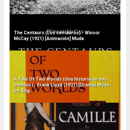
The Centaurs (Los centauros) - Winsor
McCay (1921) [Animación] Muda
A Tale Of Two Worlds (Una historia de dos
mundos) - Frank Lloyd (1921) [Drama] Muda
Int. Eng.