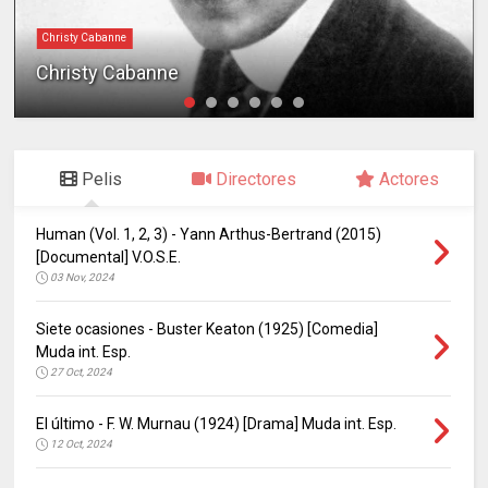
Christy Cabanne
Christy Cabanne
Pelis
Directores
Actores
Human (Vol. 1, 2, 3) - Yann Arthus-Bertrand (2015)
[Documental] V.O.S.E.
03 Nov, 2024
Siete ocasiones - Buster Keaton (1925) [Comedia]
Muda int. Esp.
27 Oct, 2024
El último - F. W. Murnau (1924) [Drama] Muda int. Esp.
12 Oct, 2024