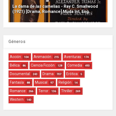
La dama de las camelias - Ray C. Smallwood
(1921) [Drama, Romance] Muda Int. Eng.
Géneros
Acción
Animación
Aventuras
104
215
174
Bélica
Ciencia Ficción
Comedia
86
128
493
Documental
Drama
Erótica
243
707
5
Fantasía
Musical
Religión
88
97
14
Romance
Terror
Thriller
266
136
269
Western
140