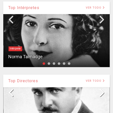
Top Intérpretes
VER TODO
Intérprete
Norma Talmadge
Top Directores
VER TODO