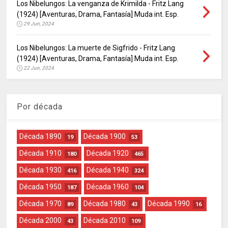
Los Nibelungos: La venganza de Krimilda - Fritz Lang
(1924) [Aventuras, Drama, Fantasía] Muda int. Esp.
29 Jun, 2024
Los Nibelungos: La muerte de Sigfrido - Fritz Lang
(1924) [Aventuras, Drama, Fantasía] Muda int. Esp.
22 Jun, 2024
Por década
Década 1890
Década 1900
19
53
Década 1910
Década 1920
180
465
Década 1930
Década 1940
416
324
Década 1950
Década 1960
187
104
Década 1970
Década 1980
Década 1990
89
43
16
Década 2000
Década 2010
43
109