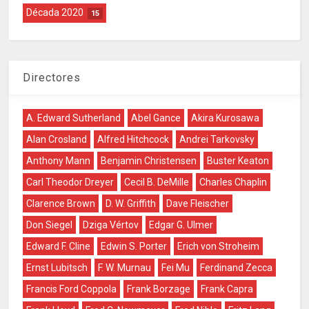
Década 2020
15
Directores
A. Edward Sutherland
Abel Gance
Akira Kurosawa
Alan Crosland
Alfred Hitchcock
Andrei Tarkovsky
Anthony Mann
Benjamin Christensen
Buster Keaton
Carl Theodor Dreyer
Cecil B. DeMille
Charles Chaplin
Clarence Brown
D. W. Griffith
Dave Fleischer
Don Siegel
Dziga Vértov
Edgar G. Ulmer
Edward F. Cline
Edwin S. Porter
Erich von Stroheim
Ernst Lubitsch
F. W. Murnau
Fei Mu
Ferdinand Zecca
Francis Ford Coppola
Frank Borzage
Frank Capra