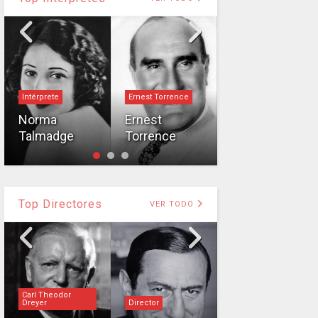
Intérprete
Ernest Torrence
Intérprete
Norma
Ernest
Talmadge
Torrence
William Boyd
Top Directores
VER TODO
Carl Theodor
Dreyer
Director
Director