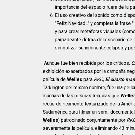
importancia del espacio fuera de la pan
El uso creativo del sonido como dispos
"Feliz Navidad..." y completa la frase 
y para crear metáforas visuales (como
parpadeante detrás del escenario se 
simbolizar su inminente colapso y post
Aunque fue bien recibida por los críticos,
C
exhibición exacerbados por la campaña negat
película de
Welles
para
RKO
,
El cuarto ma
Tarkington del mismo nombre, fue una pelíc
muchas de las mismas técnicas que
Welle
recuerdo ricamente texturizado de la Améric
Sudamérica para filmar un semi-documental
Welles
) patrocinado conjuntamente por
RK
severamente la película, eliminando 43 minu