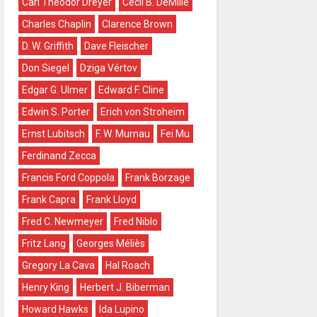
Carl Theodor Dreyer
Cecil B. DeMille
Charles Chaplin
Clarence Brown
D. W. Griffith
Dave Fleischer
Don Siegel
Dziga Vértov
Edgar G. Ulmer
Edward F. Cline
Edwin S. Porter
Erich von Stroheim
Ernst Lubitsch
F. W. Murnau
Fei Mu
Ferdinand Zecca
Francis Ford Coppola
Frank Borzage
Frank Capra
Frank Lloyd
Fred C. Newmeyer
Fred Niblo
Fritz Lang
Georges Méliès
Gregory La Cava
Hal Roach
Henry King
Herbert J. Biberman
Howard Hawks
Ida Lupino