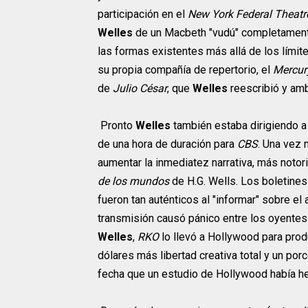
participación en el
New York Federal Theatre
Welles
de un Macbeth "vudú" completamente
las formas existentes más allá de los límit
su propia compañía de repertorio, el
Mercur
de
Julio César
, que
Welles
reescribió y amb
Pronto
Welles
también estaba dirigiendo a
de una hora de duración para
CBS
. Una vez 
aumentar la inmediatez narrativa, más not
de los mundos
de H.G. Wells. Los boletines
fueron tan auténticos al "informar" sobre el
transmisión causó pánico entre los oyentes
Welles
,
RKO
lo llevó a Hollywood para produc
dólares más libertad creativa total y un por
fecha que un estudio de Hollywood había he