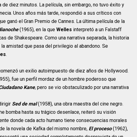
 de diez minutos. La película, sin embargo, no tuvo éxito y
necia. Unos años más tarde, respondió a sus críticos con
ue ganó el Gran Premio de Cannes. La última película de la
ianoche
(1965), en la que
Welles
interpretó a un Falstaff
icas de Shakespeare. Como una narrativa separada, la historia
 la amistad que pasa del privilegio al abandono. Se
les
.
 comenzó un exilio autoimpuesto de diez años de Hollywood.
955), fue un perfil mordaz de un hombre poderoso que
Ciudadano Kane
, pero se vio obstaculizado por una narrativa
irigir
Sed de mal
(1958), una obra maestra del cine negro.
e bomba hasta su trágico desenlace, reiteró su visión
gente donde cada acto humano tiene consecuencias morales
 de la novela de Kafka del mismo nombre,
El proceso
(1962),
 representó una sociedad completamente desprovista de un