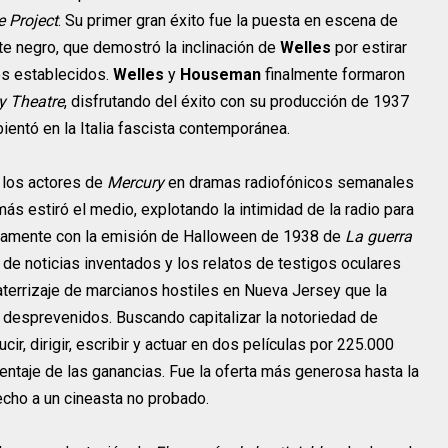
Director
Charles
 Project
. Su primer gran éxito fue la puesta en escena de
Fred Niblo
Chaplin
 negro, que demostró la inclinación de
Welles
por estirar
es establecidos.
Welles
y
Houseman
finalmente formaron
y Theatre
, disfrutando del éxito con su producción de 1937
ientó en la Italia fascista contemporánea.
 los actores de
Mercury
en dramas radiofónicos semanales
más estiró el medio, explotando la intimidad de la radio para
oriamente con la emisión de Halloween de 1938 de
La guerra
 de noticias inventados y los relatos de testigos oculares
 aterrizaje de marcianos hostiles en Nueva Jersey que la
 desprevenidos. Buscando capitalizar la notoriedad de
ir, dirigir, escribir y actuar en dos películas por 225.000
centaje de las ganancias. Fue la oferta más generosa hasta la
cho a un cineasta no probado.