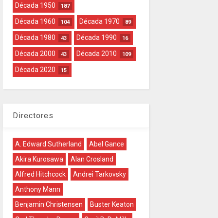
Década 1950
187
Década 1960
Década 1970
104
89
Década 1980
Década 1990
43
16
Década 2000
Década 2010
43
109
Década 2020
15
Directores
A. Edward Sutherland
Abel Gance
Akira Kurosawa
Alan Crosland
Alfred Hitchcock
Andrei Tarkovsky
Anthony Mann
Benjamin Christensen
Buster Keaton