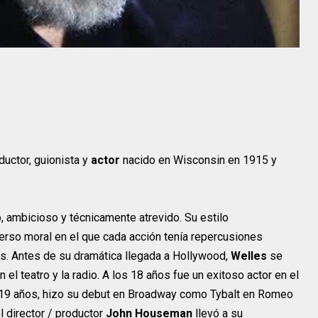
Adolphe Menjou
Intérprete
Adolphe
Mary Brian
Menjou
ductor, guionista y
actor
nacido en Wisconsin en 1915 y
o, ambicioso y técnicamente atrevido. Su estilo
erso moral en el que cada acción tenía repercusiones
s. Antes de su dramática llegada a Hollywood,
Welles
se
el teatro y la radio. A los 18 años fue un exitoso actor en el
s 19 años, hizo su debut en Broadway como Tybalt en Romeo
Charles Chaplin
l director / productor
John Houseman
llevó a su