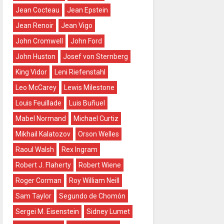
Jean Cocteau
Jean Epstein
Jean Renoir
Jean Vigo
John Cromwell
John Ford
John Huston
Josef von Sternberg
King Vidor
Leni Riefenstahl
Leo McCarey
Lewis Milestone
Louis Feuillade
Luis Buñuel
Mabel Normand
Michael Curtiz
Mikhail Kalatozov
Orson Welles
Raoul Walsh
Rex Ingram
Robert J. Flaherty
Robert Wiene
Roger Corman
Roy William Neill
Sam Taylor
Segundo de Chomón
Sergei M. Eisenstein
Sidney Lumet