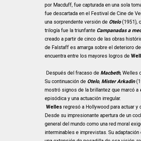
por Macduff, fue capturada en una sola toma
fue descartada en el Festival de Cine de Ve
una sorprendente versión de
Otelo
(1951), q
trilogía fue la triunfante
Campanadas a med
creado a partir de cinco de las obras histór
de Falstaff es amarga sobre el deterioro de
encuentra entre los mayores logros de
Wel
Después del fracaso de
Macbeth
, Welles
Su continuación de
Otelo
,
Mister Arkadin
(1
mostró signos de la brillantez que marcó a
episódica y una actuación irregular.
Welles
regresó a Hollywood para actuar y d
Desde su impresionante apertura de un coch
general del mundo como una red moral exi
interminables e imprevistas. Su adaptación
una extensión de pesadilla de esa visión,