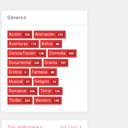
Géneros
Acción
Animación
104
215
Aventuras
Bélica
174
86
Ciencia Ficción
Comedia
128
493
Documental
Drama
243
707
Erótica
Fantasía
5
88
Musical
Religión
97
14
Romance
Terror
266
136
Thriller
Western
269
140
Top Intérpretes
VER TODO