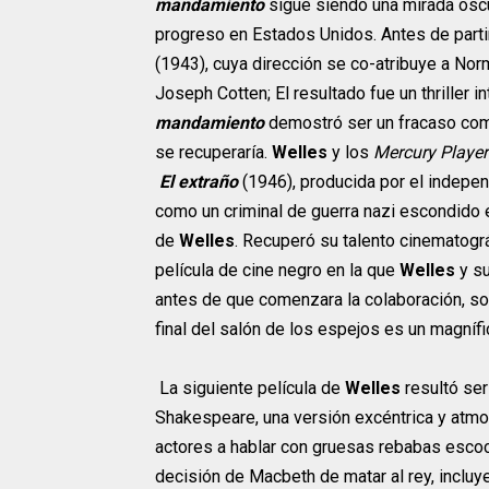
mandamiento
sigue siendo una mirada oscur
progreso en Estados Unidos. Antes de parti
(1943), cuya dirección se co-atribuye a Nor
Joseph Cotten; El resultado fue un thriller 
mandamiento
demostró ser un fracaso come
se recuperaría.
Welles
y los
Mercury Player
El extraño
(1946), producida por el indepen
como un criminal de guerra nazi escondido e
de
Welles
. Recuperó su talento cinematogr
película de cine negro en la que
Welles
y s
antes de que comenzara la colaboración, soli
final del salón de los espejos es un magníf
La siguiente película de
Welles
resultó ser
Shakespeare, una versión excéntrica y atm
actores a hablar con gruesas rebabas escoc
decisión de Macbeth de matar al rey, incluy