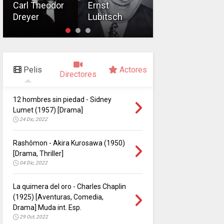
Carl Theodor
Ernst
Lewis
Dreyer
Lubitsch
Milestone
Pelis
Actores
Directores
12 hombres sin piedad - Sidney
Lumet (1957) [Drama]
24 Dic, 2022
Rashômon - Akira Kurosawa (1950)
[Drama, Thriller]
04 Dic, 2022
La quimera del oro - Charles Chaplin
(1925) [Aventuras, Comedia,
Drama] Muda int. Esp.
29 Oct, 2022