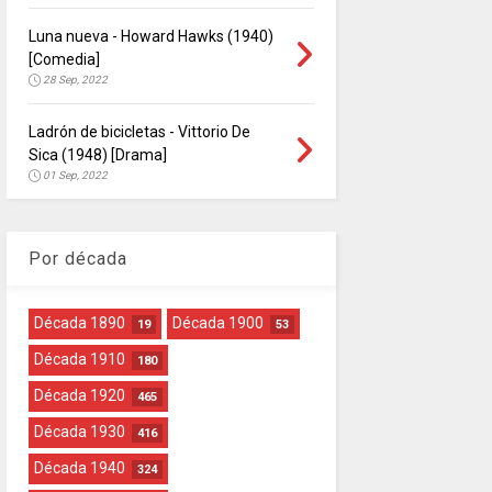
Luna nueva - Howard Hawks (1940)
[Comedia]
28 Sep, 2022
Ladrón de bicicletas - Vittorio De
Sica (1948) [Drama]
01 Sep, 2022
Por década
Década 1890
Década 1900
19
53
Década 1910
180
Década 1920
465
Década 1930
416
Década 1940
324