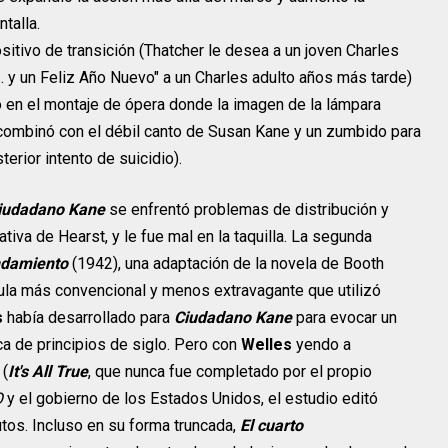
talla.
itivo de transición (Thatcher le desea a un joven Charles
"... y un Feliz Año Nuevo" a un Charles adulto años más tarde)
 en el montaje de ópera donde la imagen de la lámpara
combinó con el débil canto de Susan Kane y un zumbido para
erior intento de suicidio).
iudadano Kane
se enfrentó problemas de distribución y
iva de Hearst, y le fue mal en la taquilla. La segunda
ndamiento
(1942), una adaptación de la novela de Booth
ula más convencional y menos extravagante que utilizó
s
había desarrollado para
Ciudadano Kane
para evocar un
a de principios de siglo. Pero con
Welles
yendo a
 (
It's All True
, que nunca fue completado por el propio
O
y el gobierno de los Estados Unidos, el estudio editó
tos. Incluso en su forma truncada,
El cuarto