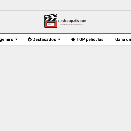
género
Destacados
TOP películas
Gana di