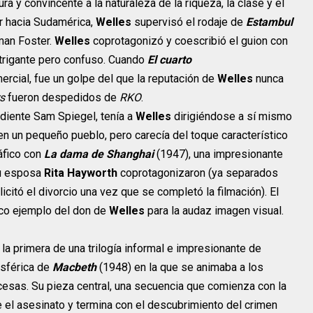
a y convincente a la naturaleza de la riqueza, la clase y el
r hacia Sudamérica,
Welles
supervisó el rodaje de
Estambul
man Foster.
Welles
coprotagonizó y coescribió el guion con
intrigante pero confuso. Cuando
El cuarto
rcial, fue un golpe del que la reputación de
Welles
nunca
s
fueron despedidos de
RKO
.
diente Sam Spiegel, tenía a
Welles
dirigiéndose a sí mismo
n un pequeño pueblo, pero carecía del toque característico
áfico con
La dama de Shanghai
(1947), una impresionante
u esposa
Rita Hayworth
coprotagonizaron (ya separados
citó el divorcio una vez que se completó la filmación). El
ico ejemplo del don de
Welles
para la audaz imagen visual.
 la primera de una trilogía informal e impresionante de
osférica de
Macbeth
(1948) en la que se animaba a los
esas. Su pieza central, una secuencia que comienza con la
e el asesinato y termina con el descubrimiento del crimen