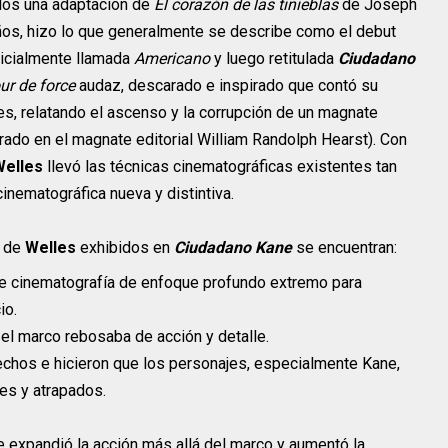
los una adaptación de
El corazón de las tinieblas
de Joseph
ños, hizo lo que generalmente se describe como el debut
Inicialmente llamada
Americano
y luego retitulada
Ciudadano
ur de force
audaz, descarado e inspirado que contó su
es, relatando el ascenso y la corrupción de un magnate
rado en el magnate editorial William Randolph Hearst). Con
Welles
llevó las técnicas cinematográficas existentes tan
inematográfica nueva y distintiva.
o de
Welles
exhibidos en
Ciudadano Kane
se encuentran:
e cinematografía de enfoque profundo extremo para
io.
el marco rebosaba de acción y detalle.
echos e hicieron que los personajes, especialmente Kane,
es y atrapados.
 expandió la acción más allá del marco y aumentó la