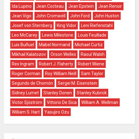
Ida Lupino
Jean Cocteau
Jean Epstein
Jean Renoir
Jean Vigo
John Cromwell
John Ford
John Huston
Josef von Sternberg
King Vidor
Leni Riefenstahl
Leo McCarey
Lewis Milestone
Louis Feuillade
Luis Buñuel
Mabel Normand
Michael Curtiz
Mikhail Kalatozov
Orson Welles
Raoul Walsh
Rex Ingram
Robert J. Flaherty
Robert Wiene
Roger Corman
Roy William Neill
Sam Taylor
Segundo de Chomón
Sergei M. Eisenstein
Sidney Lumet
Stanley Donen
Stanley Kubrick
Victor Sjöström
Vittorio De Sica
William A. Wellman
William S. Hart
Yasujiro Ozu