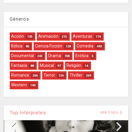
Géneros
Acción
Animación
Aventuras
105
215
174
Bélica
Ciencia Ficción
Comedia
86
128
493
Documental
Drama
Erótica
243
708
5
Fantasía
Musical
Religión
88
97
14
Romance
Terror
Thriller
266
136
269
Western
140
Top Intérpretes
VER TODO