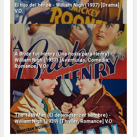
El hijo del héroe - William Nigh (1937) [Drama]
V.O.
A Bride for Henry (Una novia para Henry) -
William Nigh (1937) [Aventuras, Comedia,
Romance] V.O.
The 13th Man (El decimotercer hombre) -
William Nigh (1939) [Thriller, Romance] V.O.