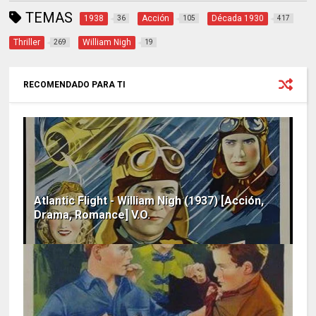
TEMAS
1938
Acción
Década 1930
36
105
417
Thriller
William Nigh
269
19
RECOMENDADO PARA TI
Atlantic Flight - William Nigh (1937) [Acción,
Drama, Romance] V.O.