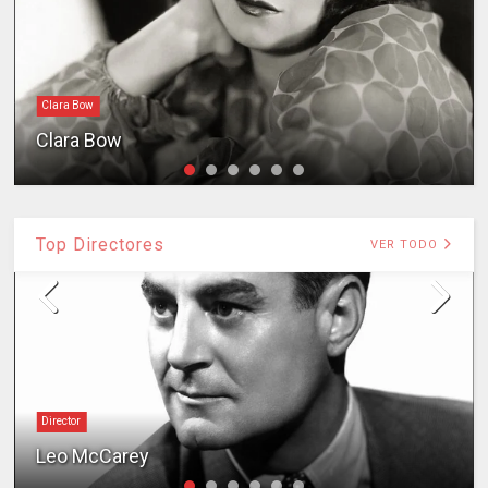
Clara Bow
Clara Bow
Top Directores
VER TODO
Director
Leo McCarey