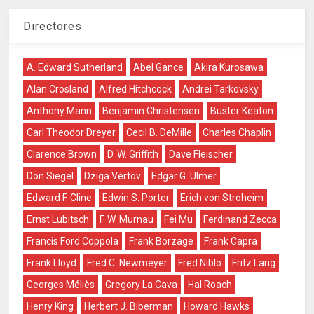
Directores
A. Edward Sutherland
Abel Gance
Akira Kurosawa
Alan Crosland
Alfred Hitchcock
Andrei Tarkovsky
Anthony Mann
Benjamin Christensen
Buster Keaton
Carl Theodor Dreyer
Cecil B. DeMille
Charles Chaplin
Clarence Brown
D. W. Griffith
Dave Fleischer
Don Siegel
Dziga Vértov
Edgar G. Ulmer
Edward F. Cline
Edwin S. Porter
Erich von Stroheim
Ernst Lubitsch
F. W. Murnau
Fei Mu
Ferdinand Zecca
Francis Ford Coppola
Frank Borzage
Frank Capra
Frank Lloyd
Fred C. Newmeyer
Fred Niblo
Fritz Lang
Georges Méliès
Gregory La Cava
Hal Roach
Henry King
Herbert J. Biberman
Howard Hawks