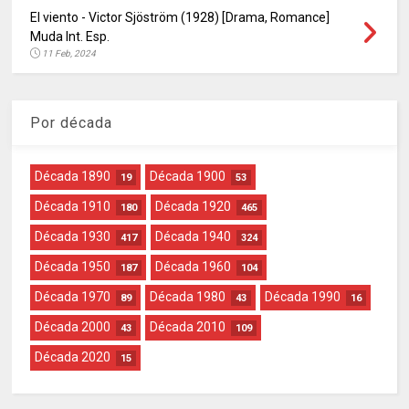
El viento - Victor Sjöström (1928) [Drama, Romance]
Muda Int. Esp.
11 Feb, 2024
Por década
Década 1890
Década 1900
19
53
Década 1910
Década 1920
180
465
Década 1930
Década 1940
417
324
Década 1950
Década 1960
187
104
Década 1970
Década 1980
Década 1990
89
43
16
Década 2000
Década 2010
43
109
Década 2020
15