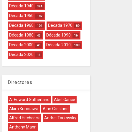
Década 1940
324
Década 1950
187
Década 1960
Década 1970
104
89
Década 1980
Década 1990
43
16
Década 2000
Década 2010
43
109
Década 2020
15
Directores
A. Edward Sutherland
Abel Gance
Akira Kurosawa
Alan Crosland
Alfred Hitchcock
Andrei Tarkovsky
Anthony Mann