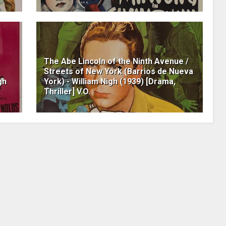
The Abe Lincoln of the Ninth Avenue /
Streets of New York (Barrios de Nueva
gh
York) - William Nigh (1939) [Drama,
Thriller] V.O.