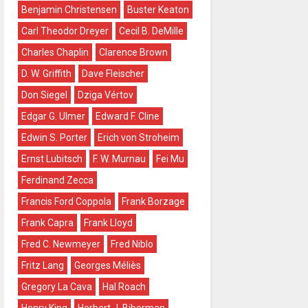
Benjamin Christensen
Buster Keaton
Carl Theodor Dreyer
Cecil B. DeMille
Charles Chaplin
Clarence Brown
D. W. Griffith
Dave Fleischer
Don Siegel
Dziga Vértov
Edgar G. Ulmer
Edward F. Cline
Edwin S. Porter
Erich von Stroheim
Ernst Lubitsch
F. W. Murnau
Fei Mu
Ferdinand Zecca
Francis Ford Coppola
Frank Borzage
Frank Capra
Frank Lloyd
Fred C. Newmeyer
Fred Niblo
Fritz Lang
Georges Méliès
Gregory La Cava
Hal Roach