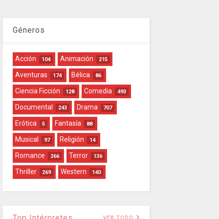
Géneros
Acción
Animación
104
215
Aventuras
Bélica
174
86
Ciencia Ficción
Comedia
128
493
Documental
Drama
243
707
Erótica
Fantasía
5
88
Musical
Religión
97
14
Romance
Terror
266
136
Thriller
Western
269
140
Top Intérpretes
VER TODO