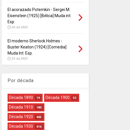
El acorazado Potemkin - Sergei M.
Eisenstein (1925) [Bélica] Muda int.
Esp.
25 Jul, 2022
El moderno Sherlock Holmes -
Buster Keaton (1924) [Comedia]
Muda Int. Esp.
23 Jul, 2022
Por década
Década 1890
Década 1900
19
53
Década 1910
180
Década 1920
465
Década 1930
416