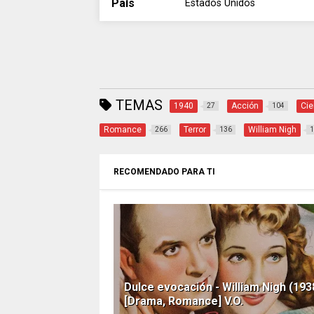
País
Estados Unidos
TEMAS
1940
Acción
Cie
27
104
Romance
Terror
William Nigh
266
136
1
RECOMENDADO PARA TI
Dulce evocación - William Nigh (193
[Drama, Romance] V.O.