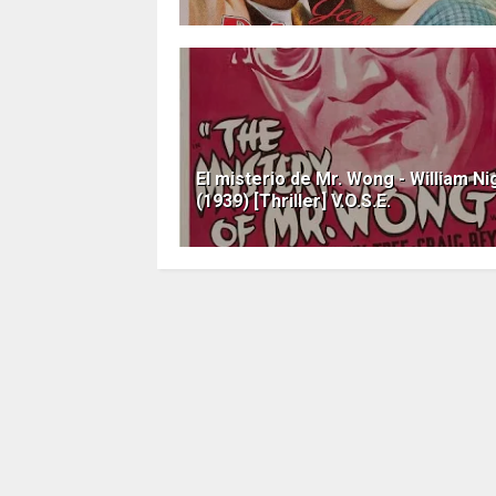
El misterio de Mr. Wong - William Ni
(1939) [Thriller] V.O.S.E.