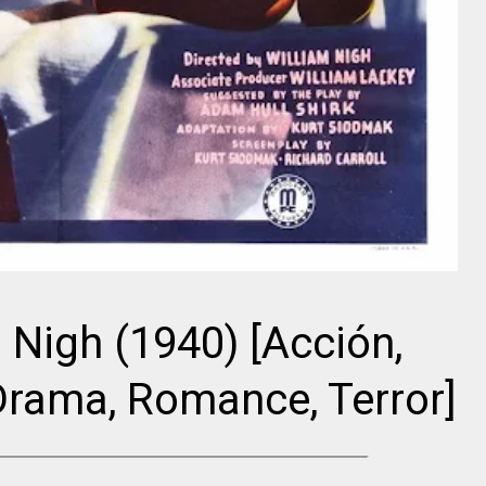
Stanley
Roger
Donen
Corman
m Nigh (1940) [Acción,
 Drama, Romance, Terror]