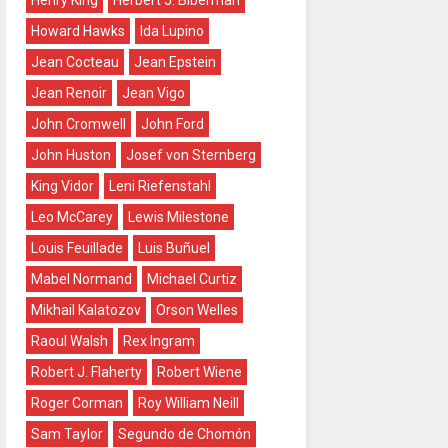
Henry King
Herbert J. Biberman
Howard Hawks
Ida Lupino
Jean Cocteau
Jean Epstein
Jean Renoir
Jean Vigo
John Cromwell
John Ford
John Huston
Josef von Sternberg
King Vidor
Leni Riefenstahl
Leo McCarey
Lewis Milestone
Louis Feuillade
Luis Buñuel
Mabel Normand
Michael Curtiz
Mikhail Kalatozov
Orson Welles
Raoul Walsh
Rex Ingram
Robert J. Flaherty
Robert Wiene
Roger Corman
Roy William Neill
Sam Taylor
Segundo de Chomón