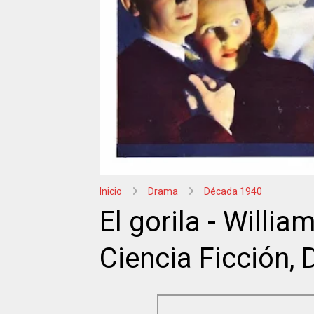
Inicio
Drama
Década 1940
El gorila - Willia
Ciencia Ficción,