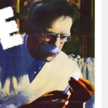
Director
Director
Leni
Orson Welles
Riefenstahl
Director
Director