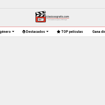
género
Destacados
TOP películas
Gana di