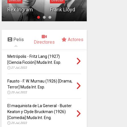
Director
Director
A. Edward
Rex Ingram
Frank Lloyd
Sutherland
Pelis
Actores
Directores
Metrópolis - Fritz Lang (1927)
[Ciencia Ficción] Muda Int. Esp.
27 Jul, 2022
Fausto - F. W. Murnau (1926) [Drama,
Terror] Muda Int. Esp.
25 Jul, 2022
El maquinista de La General - Buster
Keaton y Clyde Bruckman (1926)
[Comedia] Muda Int. Eng.
25 Jul, 2022