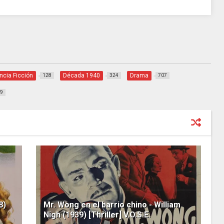
ncia Ficción
Década 1940
Drama
128
324
707
9
8)
Mr. Wong en el barrio chino - William
Nigh (1939) [Thriller] V.O.S.E.