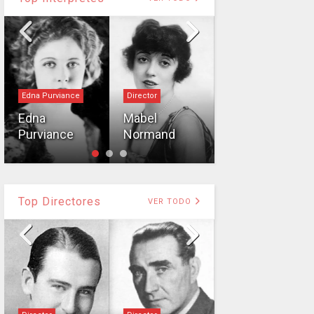
Edna Purviance
Director
Intérprete
Edna
Mabel
Jennifer
Purviance
Normand
Jones
Top Directores
VER TODO
A. Edward
Sutherland