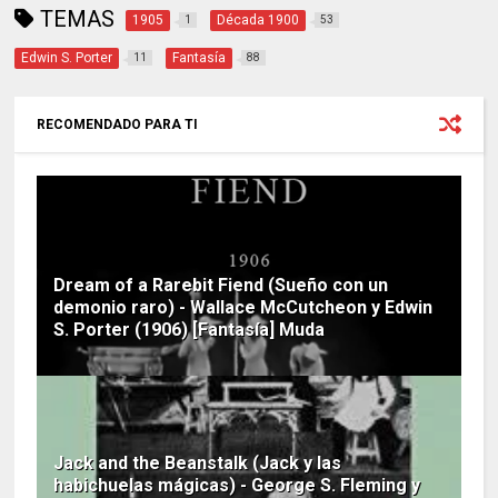
TEMAS
1905
Década 1900
1
53
Edwin S. Porter
Fantasía
11
88
RECOMENDADO PARA TI
Dream of a Rarebit Fiend (Sueño con un
demonio raro) - Wallace McCutcheon y Edwin
S. Porter (1906) [Fantasía] Muda
Jack and the Beanstalk (Jack y las
habichuelas mágicas) - George S. Fleming y