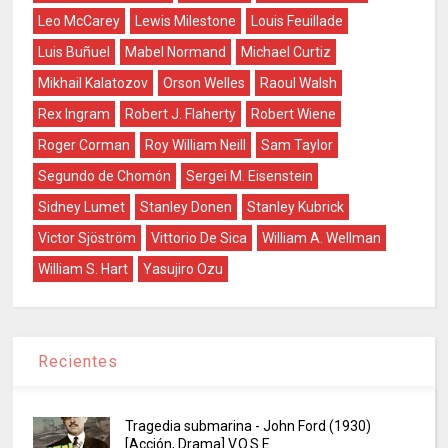
Leo McCarey
Lewis Milestone
Louis Feuillade
Luis Buñuel
Mabel Normand
Michael Curtiz
Mikhail Kalatozov
Orson Welles
Raoul Walsh
Rex Ingram
Robert J. Flaherty
Robert Wiene
Roger Corman
Roy William Neill
Sam Taylor
Segundo de Chomón
Sergei M. Eisenstein
Sidney Lumet
Stanley Donen
Stanley Kubrick
Victor Sjöström
Vittorio De Sica
William A. Wellman
William S. Hart
Yasujiro Ozu
Recientes
Tragedia submarina - John Ford (1930)
[Acción, Drama] V.O.S.E.