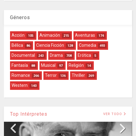
Géneros
Acción
Animación
Aventuras
105
215
174
Bélica
Ciencia Ficción
Comedia
86
128
493
Documental
Drama
Erótica
243
708
5
Fantasía
Musical
Religión
88
97
14
Romance
Terror
Thriller
266
136
269
Western
140
Top Intérpretes
VER TODO