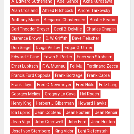
A. Edward Sutherland
Abel Gance
Akira Kurosawa
Alan Crosland
Alfred Hitchcock
Andrei Tarkovsky
Anthony Mann
Benjamin Christensen
Buster Keaton
Carl Theodor Dreyer
Cecil B. DeMille
Charles Chaplin
Clarence Brown
D. W. Griffith
Dave Fleischer
Don Siegel
Dziga Vértov
Edgar G. Ulmer
Edward F. Cline
Edwin S. Porter
Erich von Stroheim
Ernst Lubitsch
F. W. Murnau
Fei Mu
Ferdinand Zecca
Francis Ford Coppola
Frank Borzage
Frank Capra
Frank Lloyd
Fred C. Newmeyer
Fred Niblo
Fritz Lang
Georges Méliès
Gregory La Cava
Hal Roach
Henry King
Herbert J. Biberman
Howard Hawks
Ida Lupino
Jean Cocteau
Jean Epstein
Jean Renoir
Jean Vigo
John Cromwell
John Ford
John Huston
Josef von Sternberg
King Vidor
Leni Riefenstahl