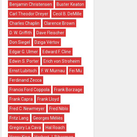
Benjamin Christensen
Buster Keaton
Carl Theodor Dreyer
Cecil B. DeMille
Charles Chaplin
Clarence Brown
D. W. Griffith
Dave Fleischer
Don Siegel
Dziga Vértov
Edgar G. Ulmer
Edward F. Cline
Edwin S. Porter
Erich von Stroheim
Ernst Lubitsch
F. W. Murnau
Fei Mu
Ferdinand Zecca
Francis Ford Coppola
Frank Borzage
Frank Capra
Frank Lloyd
Fred C. Newmeyer
Fred Niblo
Fritz Lang
Georges Méliès
Gregory La Cava
Hal Roach