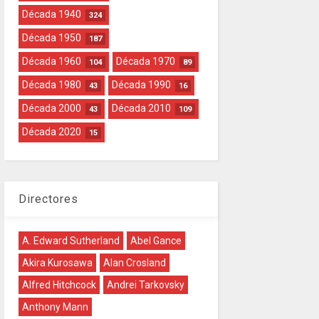
Década 1940
324
Década 1950
187
Década 1960
Década 1970
104
89
Década 1980
Década 1990
43
16
Década 2000
Década 2010
43
109
Década 2020
15
Directores
A. Edward Sutherland
Abel Gance
Akira Kurosawa
Alan Crosland
Alfred Hitchcock
Andrei Tarkovsky
Anthony Mann