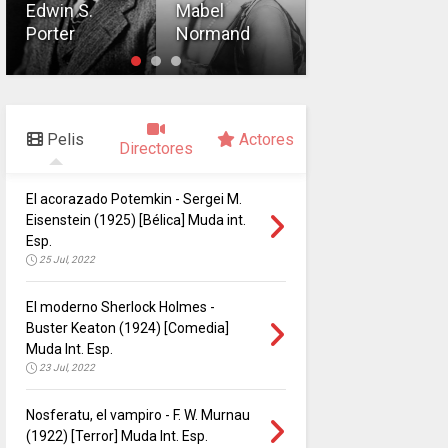
Director
Edwin S.
Mabel
Porter
Normand
John Huston
Pelis
Actores
Directores
El acorazado Potemkin - Sergei M.
Eisenstein (1925) [Bélica] Muda int.
Esp.
25 Jul, 2022
El moderno Sherlock Holmes -
Buster Keaton (1924) [Comedia]
Muda Int. Esp.
23 Jul, 2022
Nosferatu, el vampiro - F. W. Murnau
(1922) [Terror] Muda Int. Esp.