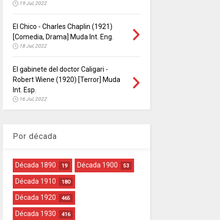
19 Jul, 2022
El Chico - Charles Chaplin (1921)
[Comedia, Drama] Muda Int. Eng.
18 Jul, 2022
El gabinete del doctor Caligari -
Robert Wiene (1920) [Terror] Muda
Int. Esp.
16 Jul, 2022
Por década
Década 1890
Década 1900
19
53
Década 1910
180
Década 1920
465
Década 1930
416