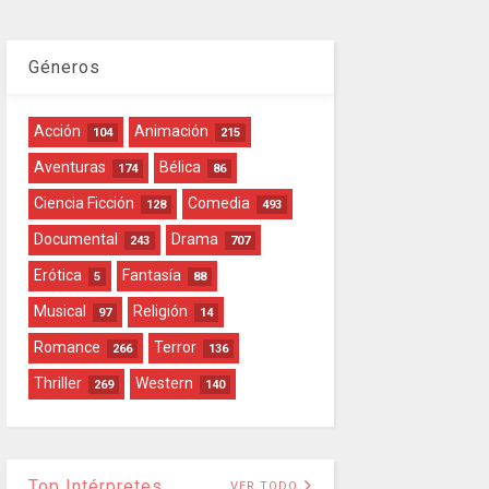
Géneros
Acción
Animación
104
215
Aventuras
Bélica
174
86
Ciencia Ficción
Comedia
128
493
Documental
Drama
243
707
Erótica
Fantasía
5
88
Musical
Religión
97
14
Romance
Terror
266
136
Thriller
Western
269
140
Top Intérpretes
VER TODO