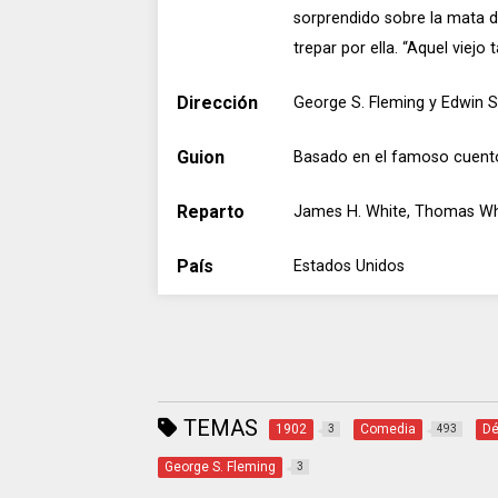
sorprendido sobre la mata d
trepar por ella. “Aquel viejo 
Dirección
George S. Fleming y Edwin S
Guion
Basado en el famoso cuento
Reparto
James H. White, Thomas Wh
País
Estados Unidos
TEMAS
1902
Comedia
Dé
3
493
George S. Fleming
3