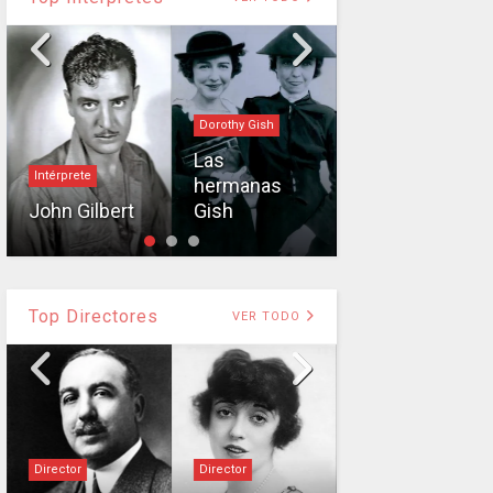
Dorothy Gish
Intérprete
Las
Intérprete
hermanas
Rodolfo
John Gilbert
Gish
Valentino
Top Directores
VER TODO
Director
Director