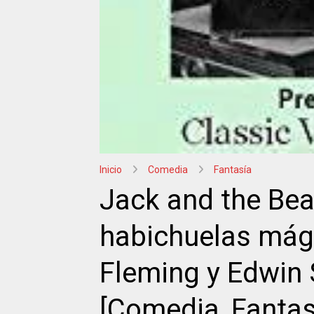
Inicio
Comedia
Fantasía
Jack and the Bea
habichuelas mági
Fleming y Edwin 
[Comedia, Fanta