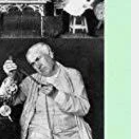
Charles Laughton
Director
Charles
Georges
Laughton
Méliès
Director