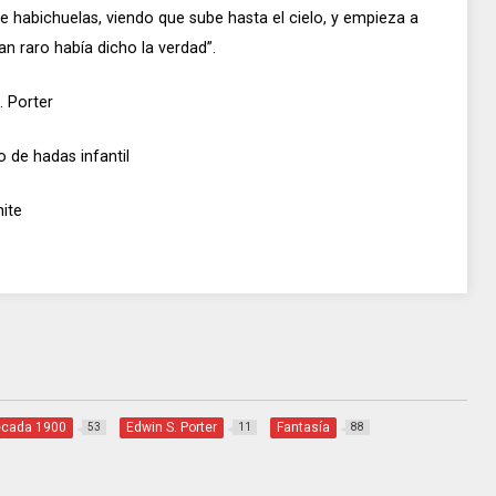
e habichuelas, viendo que sube hasta el cielo, y empieza a
tan raro había dicho la verdad”.
. Porter
 de hadas infantil
ite
cada 1900
Edwin S. Porter
Fantasía
53
11
88