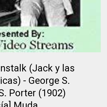
Director
Edgar G.
Ulmer
Sam Taylor
nstalk (Jack y las
cas) - George S.
S. Porter (1902)
sía] Muda