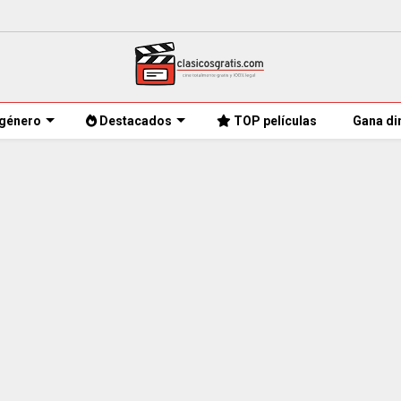
género
Destacados
TOP películas
Gana di