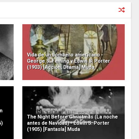
Vida de un bombero americano -
George S. Feming y Edwin S. Porter
(1903) [Acción, Drama] Muda
on
The Night Before Christmas (La noche
6)
antes de Navidad) - Edwin S. Porter
(1905) [Fantasía] Muda