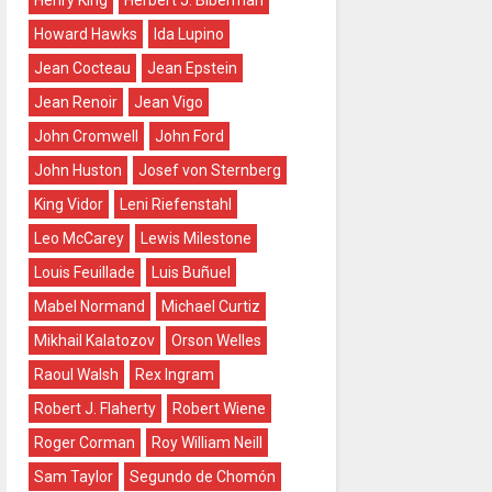
Henry King
Herbert J. Biberman
Howard Hawks
Ida Lupino
Jean Cocteau
Jean Epstein
Jean Renoir
Jean Vigo
John Cromwell
John Ford
John Huston
Josef von Sternberg
King Vidor
Leni Riefenstahl
Leo McCarey
Lewis Milestone
Louis Feuillade
Luis Buñuel
Mabel Normand
Michael Curtiz
Mikhail Kalatozov
Orson Welles
Raoul Walsh
Rex Ingram
Robert J. Flaherty
Robert Wiene
Roger Corman
Roy William Neill
Sam Taylor
Segundo de Chomón