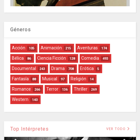
Géneros
Acción
Animación
Aventuras
105
215
174
Bélica
Ciencia Ficción
Comedia
86
128
493
Documental
Drama
Erótica
243
708
5
Fantasía
Musical
Religión
88
97
14
Romance
Terror
Thriller
266
136
269
Western
140
Top Intérpretes
VER TODO