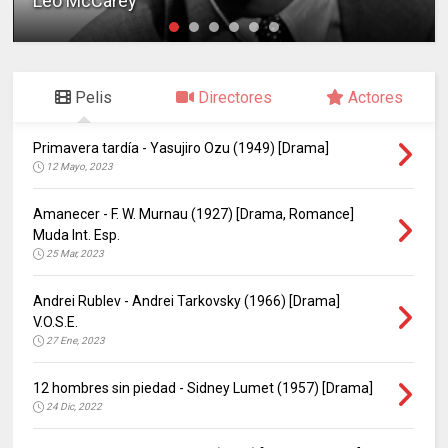
Leo McCarey
Pelis
Directores
Actores
Primavera tardía - Yasujiro Ozu (1949) [Drama]
12 Mayo, 2023
Amanecer - F. W. Murnau (1927) [Drama, Romance]
Muda Int. Esp.
25 Mar, 2023
Andrei Rublev - Andrei Tarkovsky (1966) [Drama]
V.O.S.E.
27 Ene, 2023
12 hombres sin piedad - Sidney Lumet (1957) [Drama]
24 Dic, 2022