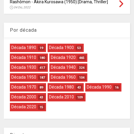
Rashômon - Akira Kurosawa (1950) [Drama, Thriller]
04 Dic, 2022
Por década
Década 1890
Década 1900
19
53
Década 1910
Década 1920
180
465
Década 1930
Década 1940
417
324
Década 1950
Década 1960
187
104
Década 1970
Década 1980
Década 1990
89
43
16
Década 2000
Década 2010
43
109
Década 2020
15