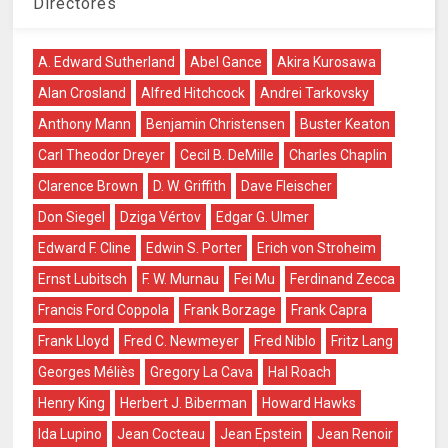
Directores
A. Edward Sutherland
Abel Gance
Akira Kurosawa
Alan Crosland
Alfred Hitchcock
Andrei Tarkovsky
Anthony Mann
Benjamin Christensen
Buster Keaton
Carl Theodor Dreyer
Cecil B. DeMille
Charles Chaplin
Clarence Brown
D. W. Griffith
Dave Fleischer
Don Siegel
Dziga Vértov
Edgar G. Ulmer
Edward F. Cline
Edwin S. Porter
Erich von Stroheim
Ernst Lubitsch
F. W. Murnau
Fei Mu
Ferdinand Zecca
Francis Ford Coppola
Frank Borzage
Frank Capra
Frank Lloyd
Fred C. Newmeyer
Fred Niblo
Fritz Lang
Georges Méliès
Gregory La Cava
Hal Roach
Henry King
Herbert J. Biberman
Howard Hawks
Ida Lupino
Jean Cocteau
Jean Epstein
Jean Renoir