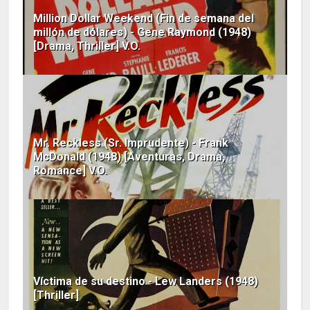
Million Dollar Weekend (Fin de semana del
millón de dólares) - Gene Raymond (1948)
[Drama, Thriller] V.O.
Mr. Reckless (Sr. Imprudente) - Frank
McDonald (1948) [Aventuras, Drama,
Romance] V.O.
Víctima de su destino - Lew Landers (1948)
[Thriller]