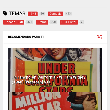
TEMAS
1948
Comedia
20
493
Década 1940
Drama
H. C. Potter
324
708
2
RECOMENDADO PARA TI
Un rancho en California - William Witney
(1948) [Western] V.O.