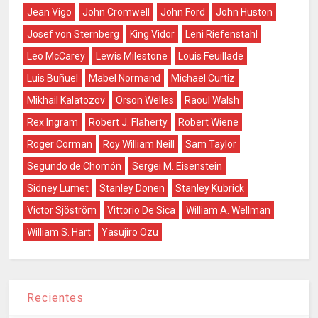
Jean Vigo
John Cromwell
John Ford
John Huston
Josef von Sternberg
King Vidor
Leni Riefenstahl
Leo McCarey
Lewis Milestone
Louis Feuillade
Luis Buñuel
Mabel Normand
Michael Curtiz
Mikhail Kalatozov
Orson Welles
Raoul Walsh
Rex Ingram
Robert J. Flaherty
Robert Wiene
Roger Corman
Roy William Neill
Sam Taylor
Segundo de Chomón
Sergei M. Eisenstein
Sidney Lumet
Stanley Donen
Stanley Kubrick
Victor Sjöström
Vittorio De Sica
William A. Wellman
William S. Hart
Yasujiro Ozu
Recientes