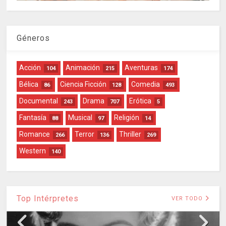
Géneros
Acción
Animación
Aventuras
104
215
174
Bélica
Ciencia Ficción
Comedia
86
128
493
Documental
Drama
Erótica
243
707
5
Fantasía
Musical
Religión
88
97
14
Romance
Terror
Thriller
266
136
269
Western
140
Top Intérpretes
VER TODO