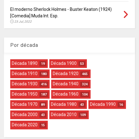
El moderno Sherlock Holmes - Buster Keaton (1924)
[Comedia] Muda Int. Esp.
23 Jul, 2022
Por década
Década 1890
Década 1900
19
53
Década 1910
Década 1920
180
465
Década 1930
Década 1940
416
324
Década 1950
Década 1960
187
104
Década 1970
Década 1980
Década 1990
89
43
16
Década 2000
Década 2010
43
109
Década 2020
15