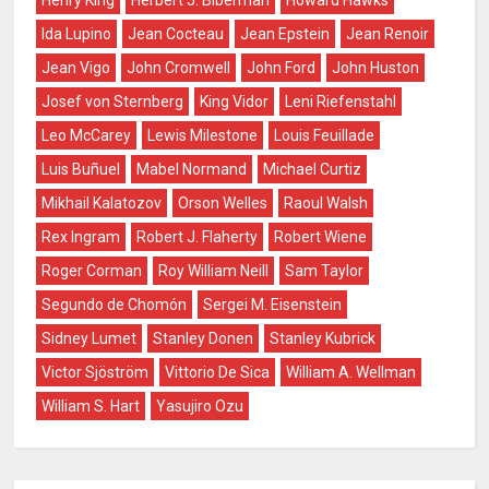
Ida Lupino
Jean Cocteau
Jean Epstein
Jean Renoir
Jean Vigo
John Cromwell
John Ford
John Huston
Josef von Sternberg
King Vidor
Leni Riefenstahl
Leo McCarey
Lewis Milestone
Louis Feuillade
Luis Buñuel
Mabel Normand
Michael Curtiz
Mikhail Kalatozov
Orson Welles
Raoul Walsh
Rex Ingram
Robert J. Flaherty
Robert Wiene
Roger Corman
Roy William Neill
Sam Taylor
Segundo de Chomón
Sergei M. Eisenstein
Sidney Lumet
Stanley Donen
Stanley Kubrick
Victor Sjöström
Vittorio De Sica
William A. Wellman
William S. Hart
Yasujiro Ozu