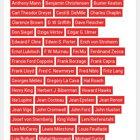
Anthony Mann
Benjamin Christensen
Buster Keaton
Carl Theodor Dreyer
Cecil B. DeMille
Charles Chaplin
Clarence Brown
D. W. Griffith
Dave Fleischer
Don Siegel
Dziga Vértov
Edgar G. Ulmer
Edward F. Cline
Edwin S. Porter
Erich von Stroheim
Ernst Lubitsch
F. W. Murnau
Fei Mu
Ferdinand Zecca
Francis Ford Coppola
Frank Borzage
Frank Capra
Frank Lloyd
Fred C. Newmeyer
Fred Niblo
Fritz Lang
Georges Méliès
Gregory La Cava
Hal Roach
Henry King
Herbert J. Biberman
Howard Hawks
Ida Lupino
Jean Cocteau
Jean Epstein
Jean Renoir
Jean Vigo
John Cromwell
John Ford
John Huston
Josef von Sternberg
King Vidor
Leni Riefenstahl
Leo McCarey
Lewis Milestone
Louis Feuillade
Luis Buñuel
Mabel Normand
Michael Curtiz