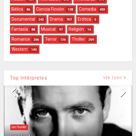
Bélica
Ciencia Ficción
Comedia
86
128
493
Documental
Drama
Erótica
243
707
5
Fantasía
Musical
Religión
88
97
14
Romance
Terror
Thriller
266
136
269
Western
140
Top Intérpretes
VER TODO
Ian Hunter