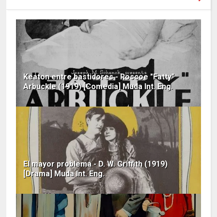
Keaton entre bastidores - Roscoe "Fatty"
Arbuckle (1919) [Comedia] Muda Int. Eng.
El mayor problema - D. W. Griffith (1919)
[Drama] Muda Int. Eng.