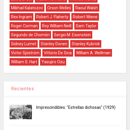
Mikhail Kalatozov
Orson Welles
Raoul Walsh
Rex Ingram
Robert J. Flaherty
Robert Wiene
Roger Corman
Roy William Neill
Sam Taylor
Segundo de Chomón
Sergei M. Eisenstein
Sidney Lumet
Stanley Donen
Stanley Kubrick
Victor Sjöström
Vittorio De Sica
William A. Wellman
William S. Hart
Yasujiro Ozu
Recientes
Imprescindibles: "Estrellas dichosas" (1929)