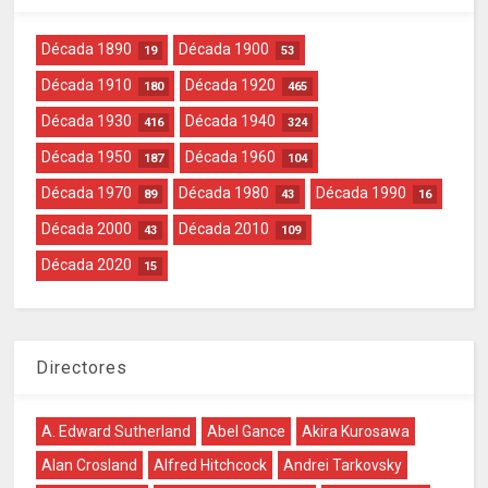
Década 1890
Década 1900
19
53
Década 1910
Década 1920
180
465
Década 1930
Década 1940
416
324
Década 1950
Década 1960
187
104
Década 1970
Década 1980
Década 1990
89
43
16
Década 2000
Década 2010
43
109
Década 2020
15
Directores
A. Edward Sutherland
Abel Gance
Akira Kurosawa
Alan Crosland
Alfred Hitchcock
Andrei Tarkovsky