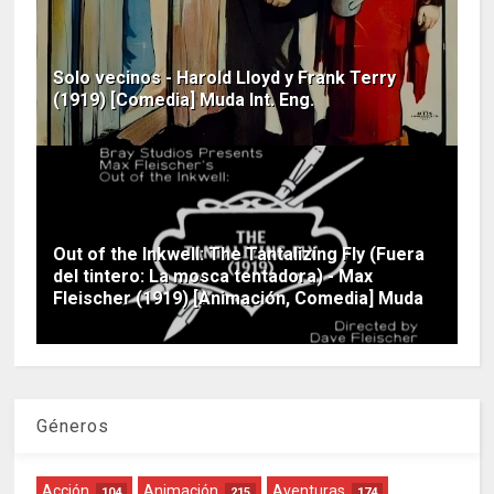
Solo vecinos - Harold Lloyd y Frank Terry
(1919) [Comedia] Muda Int. Eng.
Out of the Inkwell: The Tantalizing Fly (Fuera
del tintero: La mosca tentadora) - Max
Fleischer (1919) [Animación, Comedia] Muda
Géneros
Acción
Animación
Aventuras
104
215
174