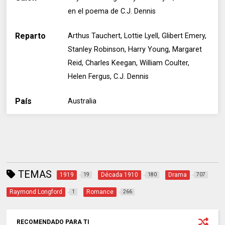
en el poema de C.J. Dennis
Reparto
Arthus Tauchert, Lottie Lyell, Glibert Emery,
Stanley Robinson, Harry Young, Margaret
Reid, Charles Keegan, William Coulter,
Helen Fergus, C.J. Dennis
País
Australia
TEMAS
1919
Década 1910
Drama
19
180
707
Raymond Longford
Romance
1
266
RECOMENDADO PARA TI