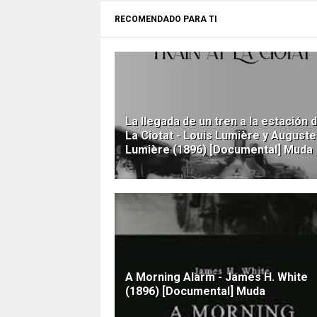
RECOMENDADO PARA TI
La llegada de un tren a la estación 
La Ciotat - Louis Lumière y Auguste
Lumière (1896) [Documental] Muda
A Morning Alarm - James H. White
(1896) [Documental] Muda