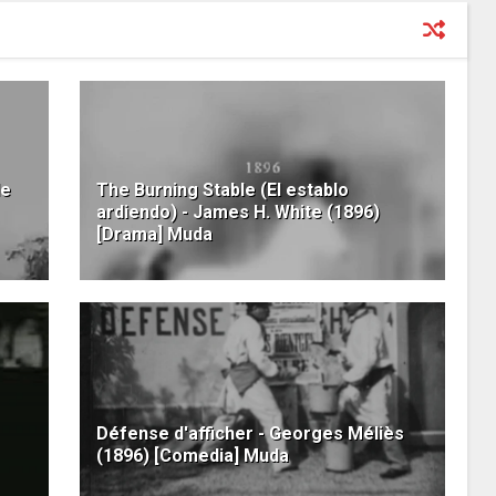
de
The Burning Stable (El establo
ardiendo) - James H. White (1896)
[Drama] Muda
Défense d'afficher - Georges Méliès
(1896) [Comedia] Muda