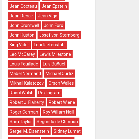
Jean Cocteau
Jean Epstein
Jean Renoir
Jean Vigo
John Cromwell
John Ford
John Huston
Josef von Sternberg
King Vidor
Leni Riefenstahl
Leo McCarey
Lewis Milestone
Louis Feuillade
Luis Buñuel
Mabel Normand
Michael Curtiz
Mikhail Kalatozov
Orson Welles
Raoul Walsh
Rex Ingram
Robert J. Flaherty
Robert Wiene
Roger Corman
Roy William Neill
Sam Taylor
Segundo de Chomón
Sergei M. Eisenstein
Sidney Lumet