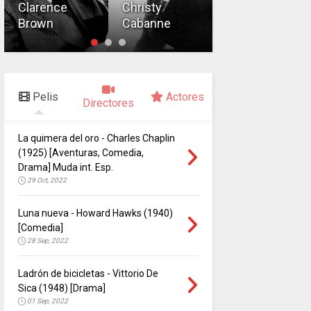
Abel Gance
Clarence
Christy
Brown
Cabanne
Abel Gance
Pelis
Actores
Directores
La quimera del oro - Charles Chaplin
(1925) [Aventuras, Comedia,
Drama] Muda int. Esp.
29 Oct, 2022
Luna nueva - Howard Hawks (1940)
[Comedia]
28 Sep, 2022
Ladrón de bicicletas - Vittorio De
Sica (1948) [Drama]
01 Sep, 2022