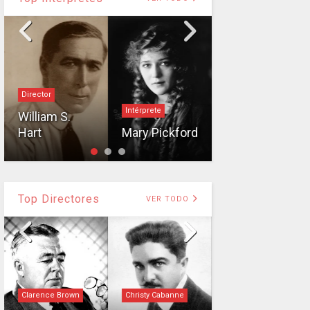
Director
Barbara Stanwyck
Intérprete
William S.
Barbara
Hart
Mary Pickford
Stanwyck
Top Directores
VER TODO
Clarence Brown
Christy Cabanne