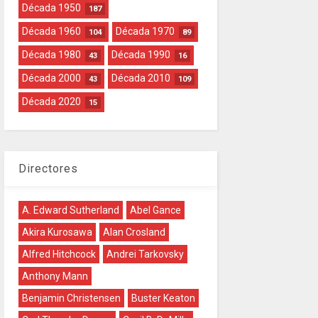
Década 1950
187
Década 1960
Década 1970
104
89
Década 1980
Década 1990
43
16
Década 2000
Década 2010
43
109
Década 2020
15
Directores
A. Edward Sutherland
Abel Gance
Akira Kurosawa
Alan Crosland
Alfred Hitchcock
Andrei Tarkovsky
Anthony Mann
Benjamin Christensen
Buster Keaton