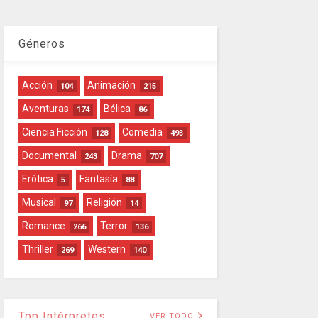
Géneros
Acción
Animación
104
215
Aventuras
Bélica
174
86
Ciencia Ficción
Comedia
128
493
Documental
Drama
243
707
Erótica
Fantasía
5
88
Musical
Religión
97
14
Romance
Terror
266
136
Thriller
Western
269
140
Top Intérpretes
VER TODO