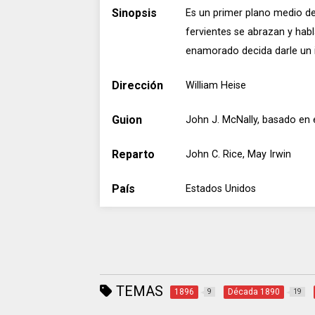
Sinopsis
Es un primer plano medio de
fervientes se abrazan y hab
enamorado decida darle un i
Dirección
William Heise
Guion
John J. McNally, basado en 
Reparto
John C. Rice, May Irwin
País
Estados Unidos
TEMAS
1896
Década 1890
9
19