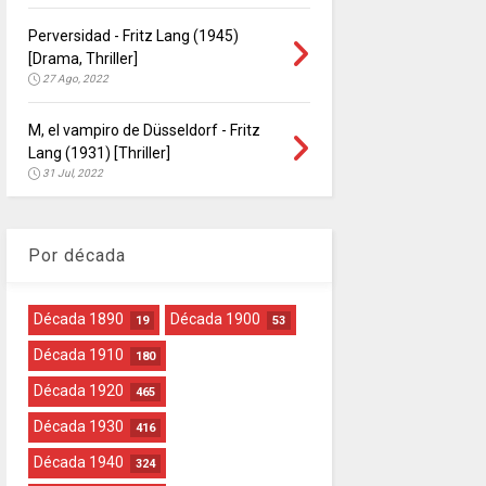
Perversidad - Fritz Lang (1945)
[Drama, Thriller]
27 Ago, 2022
M, el vampiro de Düsseldorf - Fritz
Lang (1931) [Thriller]
31 Jul, 2022
Por década
Década 1890
Década 1900
19
53
Década 1910
180
Década 1920
465
Década 1930
416
Década 1940
324