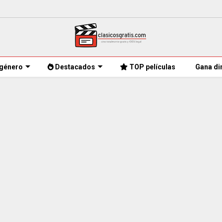
género
Destacados
TOP películas
Gana di