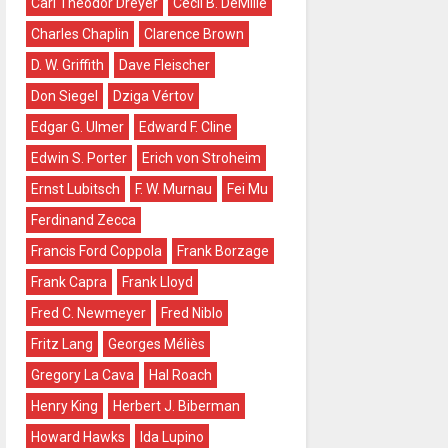
Carl Theodor Dreyer
Cecil B. DeMille
Charles Chaplin
Clarence Brown
D. W. Griffith
Dave Fleischer
Don Siegel
Dziga Vértov
Edgar G. Ulmer
Edward F. Cline
Edwin S. Porter
Erich von Stroheim
Ernst Lubitsch
F. W. Murnau
Fei Mu
Ferdinand Zecca
Francis Ford Coppola
Frank Borzage
Frank Capra
Frank Lloyd
Fred C. Newmeyer
Fred Niblo
Fritz Lang
Georges Méliès
Gregory La Cava
Hal Roach
Henry King
Herbert J. Biberman
Howard Hawks
Ida Lupino