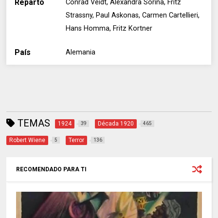
Reparto
Conrad Veidt, Alexandra Sorina, Fritz
Strassny, Paul Askonas, Carmen Cartellieri,
Hans Homma, Fritz Kortner
País
Alemania
TEMAS
1924
Década 1920
39
465
Robert Wiene
Terror
5
136
RECOMENDADO PARA TI