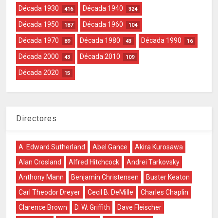
Década 1930
Década 1940
416
324
Década 1950
Década 1960
187
104
Década 1970
Década 1980
Década 1990
89
43
16
Década 2000
Década 2010
43
109
Década 2020
15
Directores
A. Edward Sutherland
Abel Gance
Akira Kurosawa
Alan Crosland
Alfred Hitchcock
Andrei Tarkovsky
Anthony Mann
Benjamin Christensen
Buster Keaton
Carl Theodor Dreyer
Cecil B. DeMille
Charles Chaplin
Clarence Brown
D. W. Griffith
Dave Fleischer