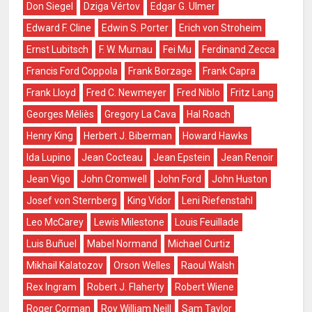
Don Siegel
Dziga Vértov
Edgar G. Ulmer
Edward F. Cline
Edwin S. Porter
Erich von Stroheim
Ernst Lubitsch
F. W. Murnau
Fei Mu
Ferdinand Zecca
Francis Ford Coppola
Frank Borzage
Frank Capra
Frank Lloyd
Fred C. Newmeyer
Fred Niblo
Fritz Lang
Georges Méliès
Gregory La Cava
Hal Roach
Henry King
Herbert J. Biberman
Howard Hawks
Ida Lupino
Jean Cocteau
Jean Epstein
Jean Renoir
Jean Vigo
John Cromwell
John Ford
John Huston
Josef von Sternberg
King Vidor
Leni Riefenstahl
Leo McCarey
Lewis Milestone
Louis Feuillade
Luis Buñuel
Mabel Normand
Michael Curtiz
Mikhail Kalatozov
Orson Welles
Raoul Walsh
Rex Ingram
Robert J. Flaherty
Robert Wiene
Roger Corman
Roy William Neill
Sam Taylor