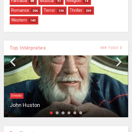
Fantasía
Musical
Religión
88
97
14
Romance
Terror
Thriller
266
136
269
Western
140
Top Intérpretes
VER TODO
Director
John Huston