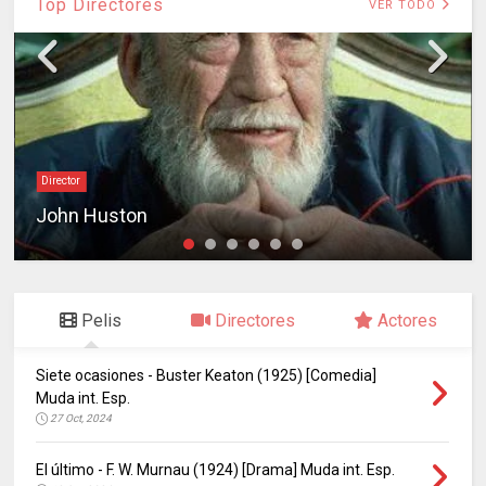
Top Directores
VER TODO
Director
John Huston
Pelis
Directores
Actores
Siete ocasiones - Buster Keaton (1925) [Comedia]
Muda int. Esp.
27 Oct, 2024
El último - F. W. Murnau (1924) [Drama] Muda int. Esp.