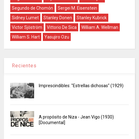
Segundo de Chomón
Sergei M. Eisenstein
Sidney Lumet
Stanley Donen
Stanley Kubrick
Victor Sjöström
Vittorio De Sica
William A. Wellman
William S. Hart
Yasujiro Ozu
Recientes
Imprescindibles: "Estrellas dichosas" (1929)
A propósito de Niza - Jean Vigo (1930)
[Documental]