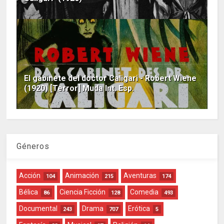
El gabinete del doctor Caligari - Robert Wiene
(1920) [Terror] Muda Int. Esp.
Géneros
Acción
Animación
Aventuras
104
215
174
Bélica
Ciencia Ficción
Comedia
86
128
493
Documental
Drama
Erótica
243
707
5