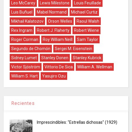
Leo McCarey
Lewis Milestone
Louis Feuillade
Luis Buñuel
Mabel Normand
Michael Curtiz
Mikhail Kalatozov
Orson Welles
Raoul Walsh
Rex Ingram
Robert J. Flaherty
Robert Wiene
Roger Corman
Roy William Neill
Sam Taylor
Segundo de Chomón
Sergei M. Eisenstein
Sidney Lumet
Stanley Donen
Stanley Kubrick
Victor Sjöström
Vittorio De Sica
William A. Wellman
William S. Hart
Yasujiro Ozu
Recientes
Imprescindibles: "Estrellas dichosas" (1929)