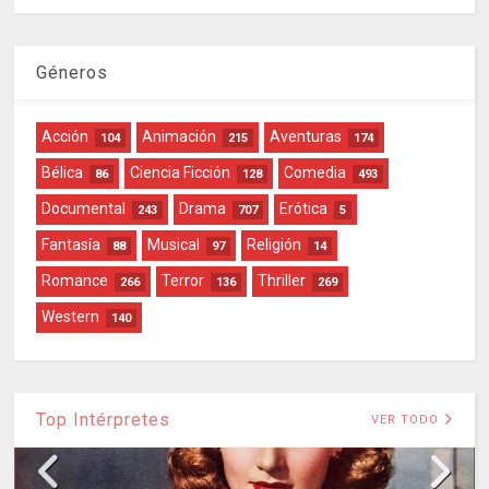
Géneros
Acción
Animación
Aventuras
104
215
174
Bélica
Ciencia Ficción
Comedia
86
128
493
Documental
Drama
Erótica
243
707
5
Fantasía
Musical
Religión
88
97
14
Romance
Terror
Thriller
266
136
269
Western
140
Top Intérpretes
VER TODO