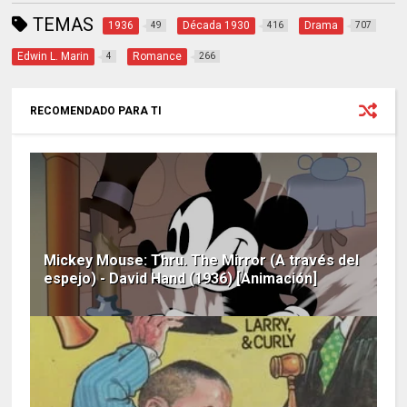
TEMAS
1936
Década 1930
Drama
49
416
707
Edwin L. Marin
Romance
4
266
RECOMENDADO PARA TI
Mickey Mouse: Thru. The Mirror (A través del
espejo) - David Hand (1936) [Animación]