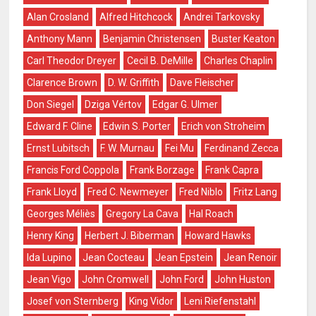
Alan Crosland
Alfred Hitchcock
Andrei Tarkovsky
Anthony Mann
Benjamin Christensen
Buster Keaton
Carl Theodor Dreyer
Cecil B. DeMille
Charles Chaplin
Clarence Brown
D. W. Griffith
Dave Fleischer
Don Siegel
Dziga Vértov
Edgar G. Ulmer
Edward F. Cline
Edwin S. Porter
Erich von Stroheim
Ernst Lubitsch
F. W. Murnau
Fei Mu
Ferdinand Zecca
Francis Ford Coppola
Frank Borzage
Frank Capra
Frank Lloyd
Fred C. Newmeyer
Fred Niblo
Fritz Lang
Georges Méliès
Gregory La Cava
Hal Roach
Henry King
Herbert J. Biberman
Howard Hawks
Ida Lupino
Jean Cocteau
Jean Epstein
Jean Renoir
Jean Vigo
John Cromwell
John Ford
John Huston
Josef von Sternberg
King Vidor
Leni Riefenstahl