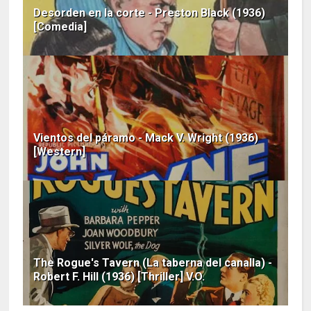
Desorden en la corte - Preston Black (1936)
[Comedia]
Vientos del páramo - Mack V. Wright (1936)
[Western]
The Rogue's Tavern (La taberna del canalla) -
Robert F. Hill (1936) [Thriller] V.O.